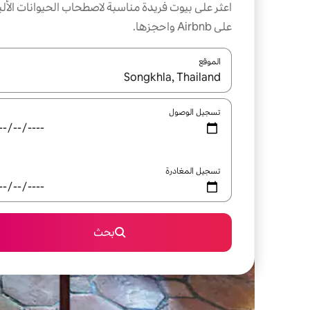
اعثر على بيوت فريدة مناسبة لاصطحاب الحيوانات الألي
على Airbnb واحجزها.
الموقع
عند توفر النتائج، انتقل باستخدام السهمين لأعلى ولأسف
تسجيل الوصول
تسجيل المغادرة
بحث