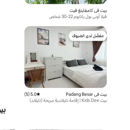
بيت في كامفاينغ فيت
فيلا أوني بول راتابوم 22-30 شخص
مفضّل لدى الضيوف
مفضّل لدى الضيوف
بيت في Padang Besar
5.0 (5)
متوسط التقييم 5.0 من 5، 5 مراجعات
بيت Kids Dee | إقامة تايلاندية مريحة (تايلاند)
بي