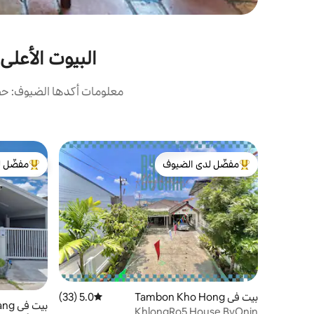
البيوت الأعلى
معلومات أكدها الضيوف: حصل
مفضّل لدى الضيوف
مفضّل ل
من أبرز البيوت المفضّلة لدى الضيوف
من أبرز ال
بيت في Tambon Kho Hong
5.0 (33)
متوسط التقييم 5.0 من 5، 33 مراجعات
بيت في Tambon Khuan Lang
KhlongRo5 House ByOnin