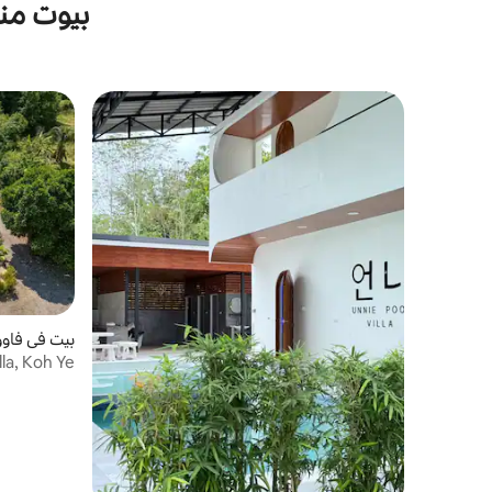
بيوت من
بيت في فاوو
lla, Koh Ye