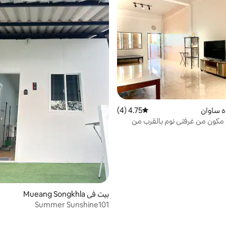
ه ساوان
4.75 (4)
متوسط التقييم 4.75 من 5، 4 مراجعات
مكون من غرفتي نوم بالقرب من
في فاتالونج
بيت في Mueang Songkhla
Summer Sunshine101