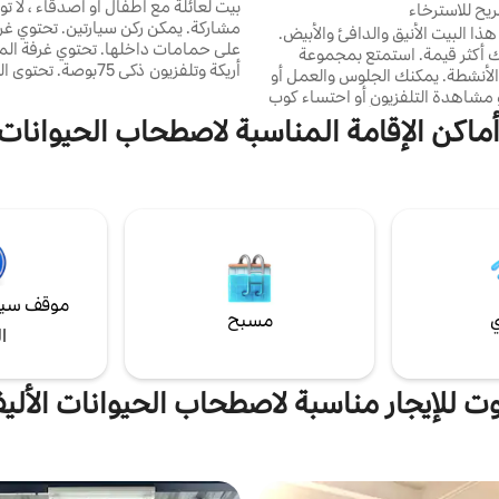
بيت لعائلة مع أطفال أو أصدقاء ، لا ت
يح للاسترخاء
مشاركة. يمكن ركن سيارتين. تحتوي غرف
ا البيت الأنيق والدافئ والأبيض.
على حمامات داخلها. تحتوي غرفة ال
اجعل عطلتك أكثر قيمة. استمتع بمجموعة
أريكة وتلفزيون ذكي 75بوصة. ت
لأنشطة. يمكنك الجلوس والعمل أو
شبه الخارجية على مقعد للجلوس والا
و مشاهدة التلفزيون أو احتساء كوب
ي زاويتك المفضلة أو ممارسة
أماكن الإقامة المناسبة لاصطحاب الحيوانات 
التمارين الرياضية مع كرة الطاولة. إنه مجهز
إلى AMA Dimsum - 12 دقي
عدات الطهي وغسالة ملابس ومجفف
م إعداده. يمكن لسرير إيكيا وفراش يتمتعان
 مع مكان هادئ للإقامة أن يضيف
العائم - 31 دقيقة إلى مطار هاتياي
نوعية جيدة من النوم. من السهل الوصول إلى
ب من العديد من المتاجر التي
 إليها ببساطة.
موقف سيا
ي
مسبح
ا
وت للإيجار مناسبة لاصطحاب الحيوانات الأليف