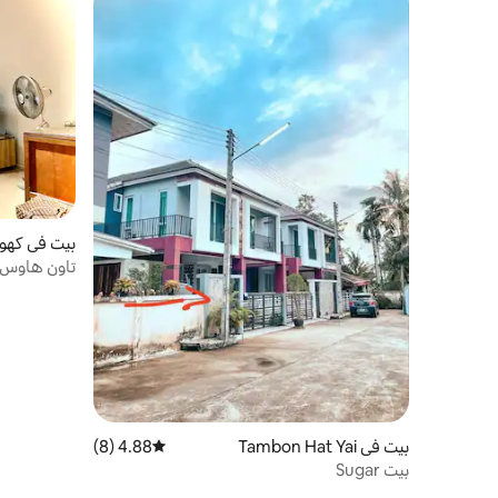
بيت في كهو
تاون هاوس 
سوق بايباس 
بيت في Tambon Hat Yai
4.88 (8)
متوسط التقييم 4.88 من 5، 8 مراجعات
بيت Sugar