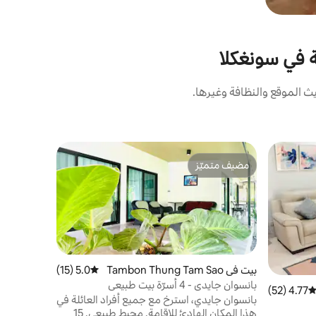
ة في سونغكلا
 الموقع والنظافة وغيرها.
بيت في Tambon Hat Yai
مضيف متميّز
جديد! Tha-win home3#10minLeegarden
مضيف متميّز
مض
المريح، بيت
للراحة وال
بالكامل ومي
بصفتي مضيفًا
بيت في Tambon Thung Tam Sao
5.0 (15)
متوسط التقييم 5.0 من 5، 15 مراجعات
خالية من ا
بانسوان جايدي - 4 أسرّة بيت طبيعي
4.77 (52)
توسط التقييم 4.77 من 5، 52 مراجعات
مخاوف، وسن
بانسوان جايدي، استرخ مع جميع أفراد العائلة في
واستمتع ب
هذا المكان الهادئ للإقامة. محيط طبيعي. 15