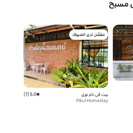
ى مسبح
مفضّل لدى الضيوف
مفضّل لدى الضيوف
بيت في نام نوي
5.0 (7)
متوسط التقييم 5.0 من 5، 7 مراجعات
Pikul Homestay