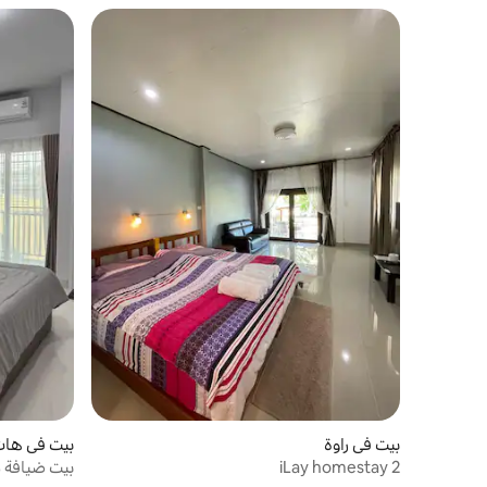
بيت في راوة
بيت في هات
iLay homestay 2
بيت ضيافة شانا (3 دقائق إلى لي