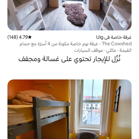
4.79 (148)
متوسط التقييم 4.79 من 5، 148 مراجعات
The Cowshed - غرفة نوم خاصة مكونة من 4 أسرّة مع حمام
ارات
 تحتوي على غسالة ومجفف