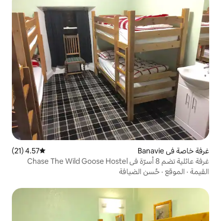
4.57 (21)
متوسط التقييم 4.57 من 5، 21 مراجعات
يافة