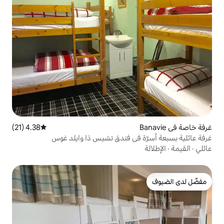
4.38 (21)
متوسط التقييم 4.38 من 5، 21 مراجعات
في فندق تشيس ذا وايلد غوس