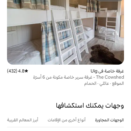
4.8 (432)
متوسط التقييم 4.8 من 5، 432 مراجعات
تكشافها
ع أخرى من الإقامات
أبرز المعالم القريبة
أنشطة