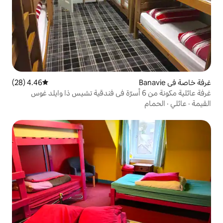
4.46 (28)
متوسط التقييم 4.46 من 5، 28 مراجعات