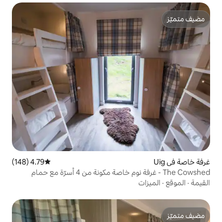
4.79 (148)
متوسط التقييم 4.79 من 5، 148 مراجعات
The Cowshed - غرفة نوم خاصة مكونة من 4 أسرّة مع حمام