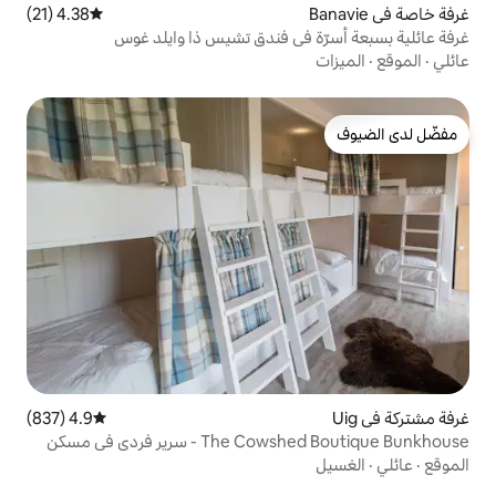
4.38 (21)
متوسط التقييم 4.38 من 5، 21 مراجعات
في فندق تشيس ذا وايلد غوس
4.9 (837)
متوسط التقييم 4.9 من 5، 837 مراجعات
 سرير فردي في مسكن