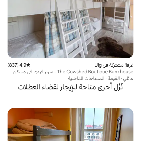
4.9 (837)
متوسط التقييم 4.9 من 5، 837 مراجعات
 سرير فردي في مسكن
الداخلية
حة للإيجار لقضاء العطلات