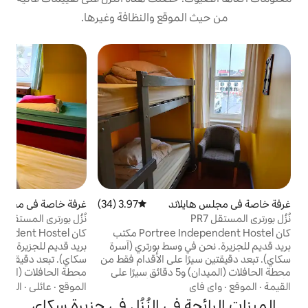
موقع والنظافة وغيرها.
اند
3.97 (34)
متوسط التقييم 3.97 من 5، 34 مراجعات
غرفة خاصة في مجلس هايلاند
4.09 (22)
متوسط التقييم 4.09 من 5، 22 مراجعات
غ
نُزُل بورتري المستقل PR11
ن
كان Portree Independent Hostel مكتب
كان Portree Independent Hostel مكتب
 وسط بورتري (آسرة
بريد قديم للجزيرة. نحن في وسط بورتري (آسرة
ب
ا على الأقدام فقط من
سكاي). تبعد دقيقتين سيرًا على الأقدام فقط من
س
محطة الحافلات (الميدان) و5 دقائق سيرًا على
محطة الحافلات (الميدان) و5 دقائق سيرًا على
 نزلنا على أفضل خدمة
الأقدام من الميناء. يحتوي نزلنا على أفضل خدمة
ا
الموقع
·
عائلي
·
الحالة
ا
واي فاي في هذه الجزيرة. لدينا مطبخ ضخم،
واي فاي في هذه الجزيرة. لدينا مطبخ ضخم،
 في النُزُل في جزيرة سكاي