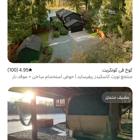
4.95 (100)
متوسط التقييم 4.95 من 5، 100 مراجعات
سايد | حوض استحمام ساخن + موقد نار