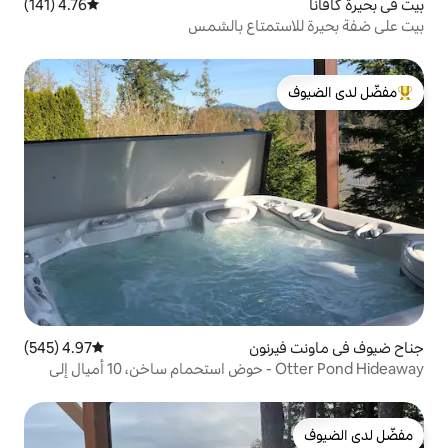
4.76 (141)
متوسط التقييم 4.76 من 5، 141 مراجعات
تمتاع بالشمس
لدى الضيوف
نون
4.97 (545)
متوسط التقييم 4.97 من 5، 545 مراجعات
Otter Pond Hideaway - حوض استحمام ساخن، 10 أميال إلى