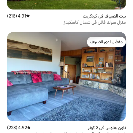
4.91 (216)
متوسط التقييم 4.91 من 5، 216 مراجعات
كاسكيدز
4.92 (223)
متوسط التقييم 4.92 من 5، 223 مراجعات