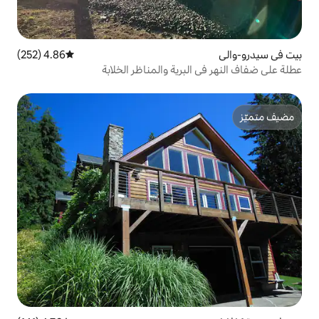
4.86 (252)
متوسط التقييم 4.86 من 5، 252 مراجعات
برية والمناظر الخلابة