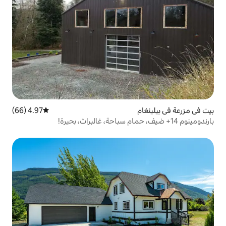
4.97 (66)
متوسط التقييم 4.97 من 5، 66 مراجعات