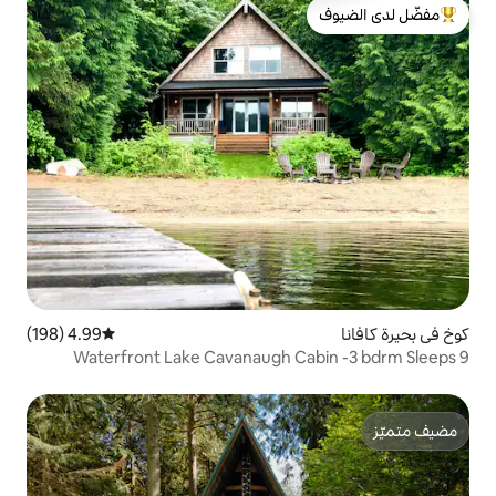
لدى الضيوف
4.99 (198)
متوسط التقييم 4.99 من 5، 198 مراجعات
Waterfront Lake Cavanaugh C