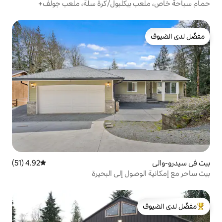
يكلبول/كرة سلة، ملعب جولف+
4.92 (51)
متوسط التقييم 4.92 من 5، 51 مراجعات
ل إلى البحيرة
لدى الضيوف