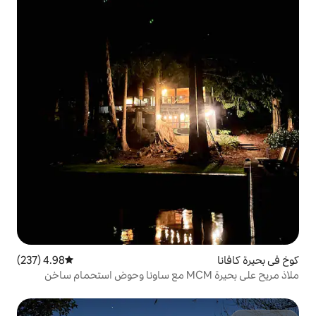
4.98 (237)
متوسط التقييم 4.98 من 5، 237 مراجعات
ملاذ مريح على بحيرة MCM مع ساونا وحوض استحمام ساخن