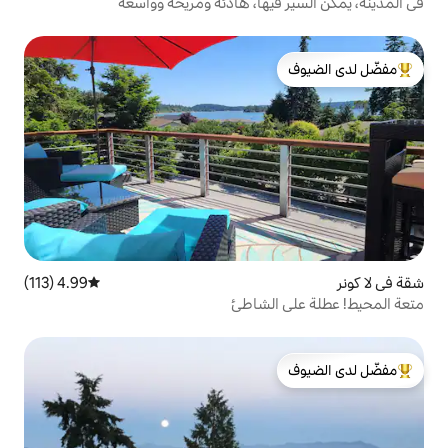
يها، هادئة ومريحة وواسعة
لدى الضيوف
4.99 (113)
متوسط التقييم 4.99 من 5، 113 مراجعات
لشاطئ
لدى الضيوف