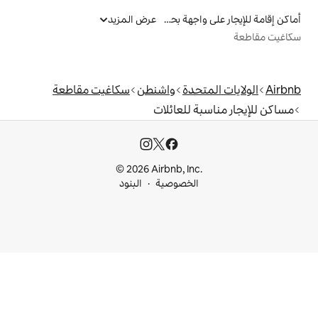
أماكن إقامة للإيجار على واجهة بحرية
عرض المزيد
دة
واشنطن
سكاغيت مقاطعة
للعائلات
© 2026 Airbnb, I
خصوصية
البنود