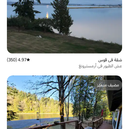
4.97 (350)
متوسط التقييم 4.97 من 5، 350 مراجعات