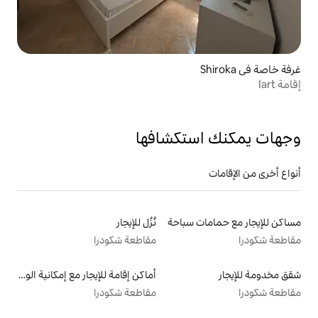
تكشافها
سباحة
نُزُل للإيجار
مقاطعة شكودرا
أماكن إقامة للإيجار مع إمكانية الوصول إلى الشاطئ
مقاطعة شكودرا