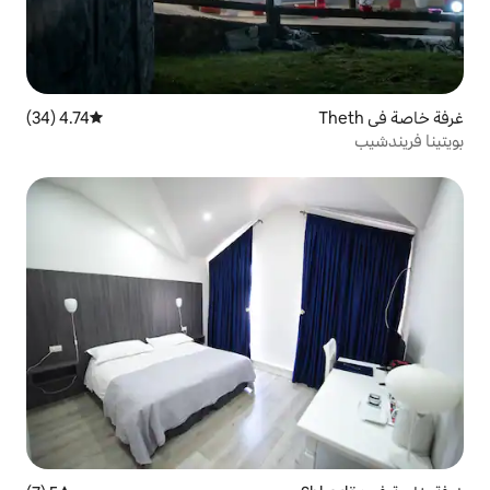
4.74 (34)
متوسط التقييم 4.74 من 5، 34 مراجعات