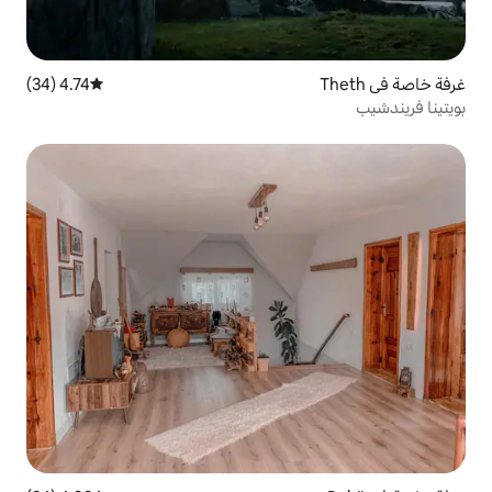
4.74 (34)
متوسط التقييم 4.74 من 5، 34 مراجعات