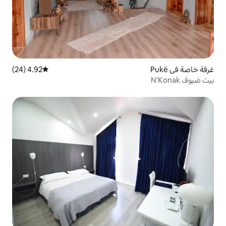
4.92 (24)
متوسط التقييم 4.92 من 5، 24 مراجعات