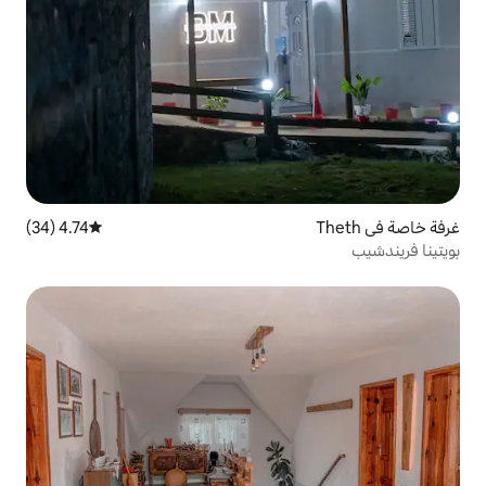
4.74 (34)
متوسط التقييم 4.74 من 5، 34 مراجعات