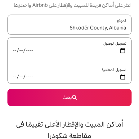
إفطار على Airbnb واحجزها
ل باستخدام السهمين لأعلى ولأسفل أو استكشف عن طريق اللمس أو السحب.
بحث
لإفطار الأعلى تقييمًا في
طعة شكودرا