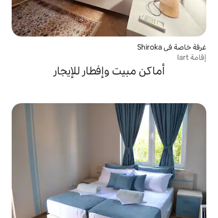
يت وإفطار للإيجار