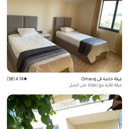
4.74 (38)
متوسط التقييم 4.74 من 5، 38 مراجعات
الجبل