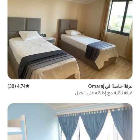
4.74 (38)
متوسط التقييم 4.74 من 5، 38 مراجعات
الجبل