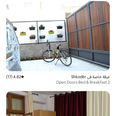
4.82 (17)
متوسط التقييم 4.82 من 5، 17 مراجعات
Open Do