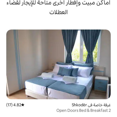
ر أخرى متاحة للإيجار لقضاء
العطلات
4.82 (17)
متوسط التقييم 4.82 من 5، 17 مراجعات
Open Do