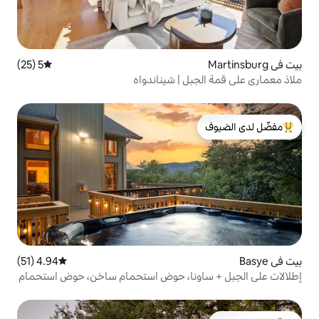
5 (25)
متوسط التقييم 5 من 5، 25 مراجعات
ل | شيناندواه
لدى الضيوف
4.94 (51)
متوسط التقييم 4.94 من 5، 51 مراجعات
ونا، حوض استحمام ساخن، حوض استحمام