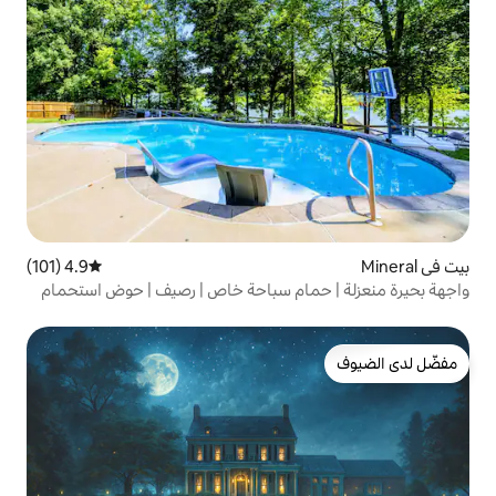
4.9 (101)
متوسط التقييم 4.9 من 5، 101 مراجعات
مام سباحة خاص | رصيف | حوض استحمام