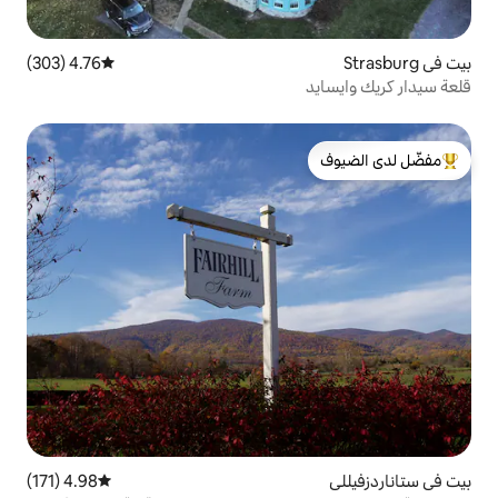
4.76 (303)
متوسط التقييم 4.76 من 5، 303 مراجعات
لدى الضيوف
4.98 (171)
متوسط التقييم 4.98 من 5، 171 مراجعات