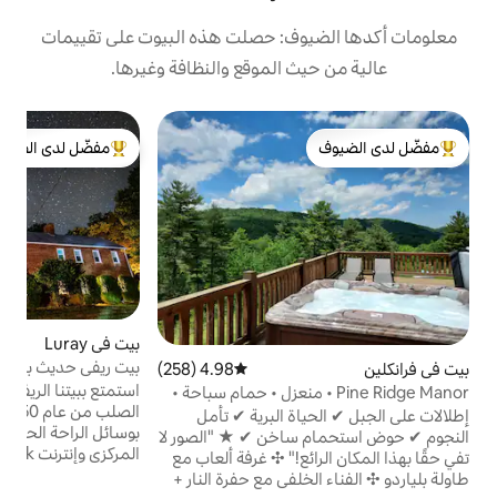
ف: حصلت هذه البيوت على تقييمات
 الموقع والنظافة وغيرها.
بي
مفضّل لدى الضيوف
لدى الضيوف
من أبرز البيوت المفضّلة لدى الضيوف
بس
ا
ا
ا
و
بيت في Luray
4.99 (636)
متوسط التقييم 4.99 من 5، 636 مراجعات
ا
بيت ريفي حديث بالقرب من منتزه شيناندواه
4.98 (258)
متوسط التقييم 4.98 من 5، 258 مراجعات
الوطني + البحيرة
استمتع ببيتنا الريفي المنعزل المبني من الطوب
Pine Ri • منعزل • حمام سباحة •
الصلب من عام 1850. تم تجديده بالكامل
ة البرية ✔ تأمل
بوسائل الراحة الحديثة، بما في ذلك مكيف الهواء
ب
النجوم ✔ حوض استحمام ساخن ✔ ★ "الصور لا
المركزي وإنترنت Starlink فائق السرعة. 5 أميال
تفي حقًا بهذا المكان الرائع!" ✣ غرفة ألعاب مع
من منتزه شيناندواه الوطني، كهوف لوراي. على
لفي مع حفرة النار +
مسافة قصيرة سيرًا على الأقدام من بحيرة