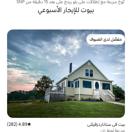
على بعد 15 دقيقة من SNP
لإيجار الأسبوعي
4.89 (282)
متوسط التقييم 4.89 من 5، 282 مراجعات