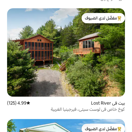
لدى الضيوف
4.99 (125)
متوسط التقييم 4.99 من 5، 125 مراجعات
يرجينيا الغربية