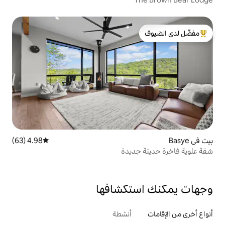
لدى الضيوف
4.98 (63)
متوسط التقييم 4.98 من 5، 63 مراجعات
ديدة
تكشافها
أنشطة