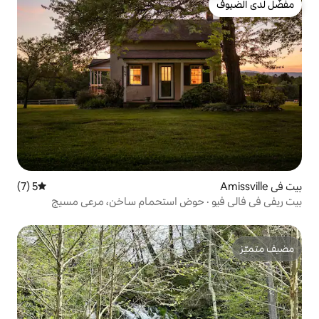
5 (7)
متوسط التقييم 5 من 5، 7 مراجعات
 حوض استحمام ساخن، مرعى مسيج