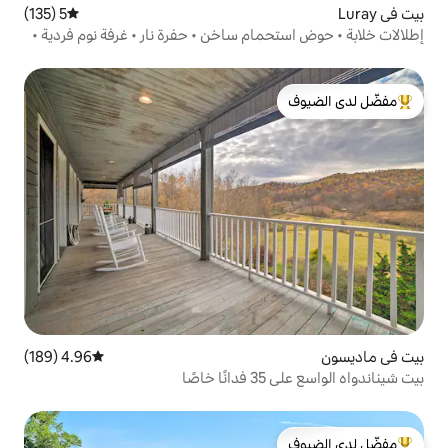
5 (135)
متوسط التقييم 5 من 5، 135 مراجعات
ام ساخن • حفرة نار • غرفة نوم فردية •
لدى الضيوف
4.96 (189)
متوسط التقييم 4.96 من 5، 189 مراجعات
ا