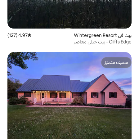
4.97 (127)
متوسط التقييم 4.97 من 5، 127 مراجعات