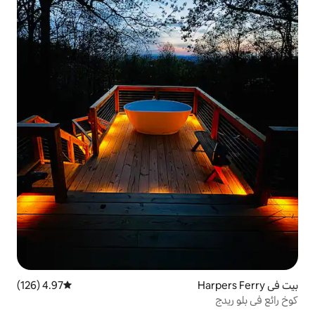
4.97 (126)
متوسط التقييم 4.97 من 5، 126 مراجعات