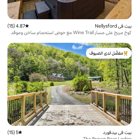
4.87 (15)
متوسط التقييم 4.87 من 5، 15 مراجعات
كوخ مريح على مسار Wine Trail مع حوض استحمام ساخن وموقد
لدى الضيوف
5 (15)
متوسط التقييم 5 من 5، 15 مراجعات