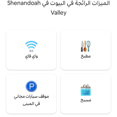
وض استحمام ساخن +
الميزات الرائجة في البيوت في Shenandoah
أروهيد. نمتلك أيضًا مقهى وسط المدينة، برود
جهز بالكامل وملئ
بورش كوفي، لذلك نحن محليون ويمكننا
بالأغراض ✣ موقف سيارات → مرأب (2) + ممر (2
Valley
المساعدة إذا احتجت إلى أي شيء. نحن
اء + تناول الطعام في
مناسبين للعائلات ونحب الكلاب، ولا توجد رسوم
ل + واي فاي بسرعة
للحيوانات الأليفة. هدفنا هو توفير إقامة نظيفة
ة غسالة + مجفف في✣
وآمنة ومريحة! يرجى قراءة تقييماتنا للحصول
الموقع 10 دقائق → مركز سويتواتر فارم تريل 20
على رأي غير متحيز :)
ن (المقاهي وتناول
لتسوق) 30 دقيقة ← مقبض أحمر
واي فاي
موقف سيارات مجاني
في المبنى