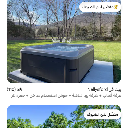
لدى الضيوف
5 (110)
متوسط التقييم 5 من 5، 110 مراجعات
اشة + حوض استحمام ساخن + حفرة نار