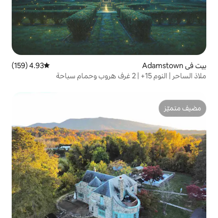
4.93 (159)
متوسط التقييم 4.93 من 5، 159 مراجعات