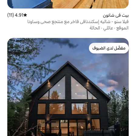
4.91 (11)
متوسط التقييم 4.91 من 5، 11 مراجعات
في فاخر مع منتجع صحي وساونا