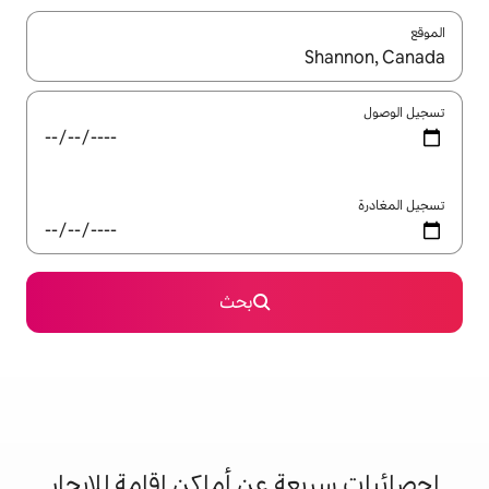
ل باستخدام السهمين لأعلى ولأسفل أو استكشف عن طريق اللمس أو السحب.
بحث
 عن أماكن إقامة للإيجار