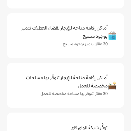
حة للإيجار لقضاء العطلات تتميز
حة للإيجار تتوفّر بها مساحات
ي فاي