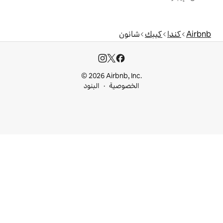
نون
© 2026 Airbnb, I
خصوصية
البنود