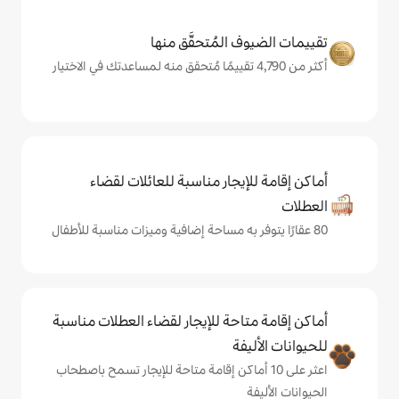
المُتحقَّق منها
يجار مناسبة للعائلات لقضاء
حة للإيجار لقضاء العطلات مناسبة
ة
ى 10 أماكن إقامة متاحة للإيجار تسمح باصطحاب