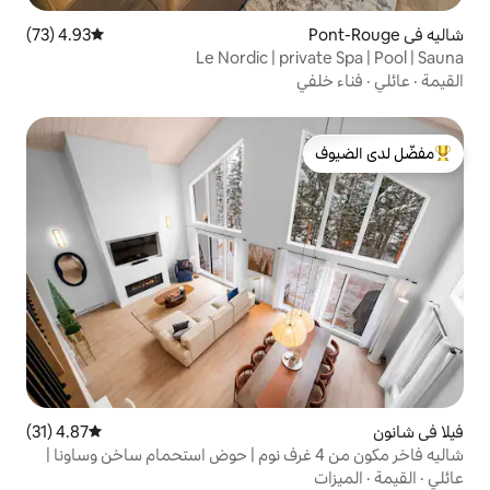
4.93 (73)
متوسط التقييم 4.93 من 5، 73 مراجعات
Le Nordic | pr
لدى الضيوف
4.87 (31)
متوسط التقييم 4.87 من 5، 31 مراجعات
ه فاخر مكون من 4 غرف نوم | حوض استحمام ساخن وساونا |