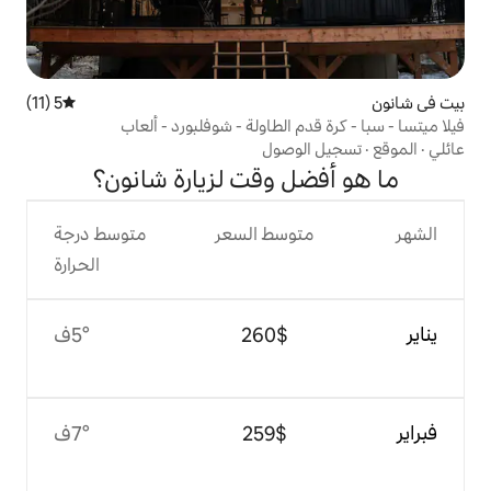
5 (11)
متوسط التقييم 5 من 5، 11 مراجعات
 الطاولة - شوفلبورد - ألعاب
وصول
 وقت لزيارة شانون؟
وسط السعر
متوسط درجة
الحرارة
$‏260
5°ف
$‏259
7°ف