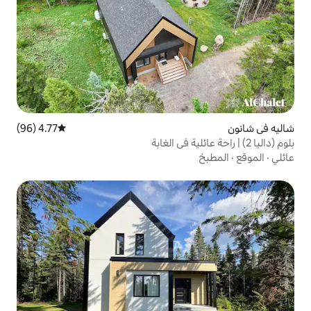
4.77 (96)
متوسط التقييم 4.77 من 5، 96 مراجعات