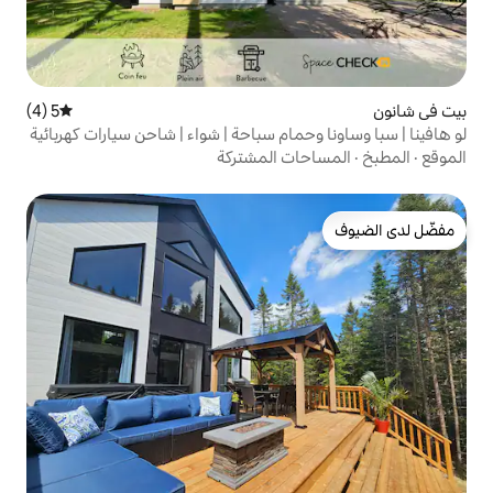
5 (4)
متوسط التقييم 5 من 5، 4 مراجعات
مام سباحة | شواء | شاحن سيارات كهربائية
ت المشتركة