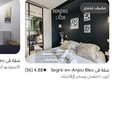
مضيف متميّز
مضيف متميّز
شقة في Segré-en-Anjou Bleu
الاستوديو ا
شقة في Segré-en-Anjou Bleu
4.88 (56)
متوسط التقييم 4.88 من 5، 56 مراجعات
آزور، احتضان وسحر لإقامتك