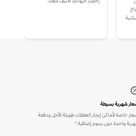
ن
إحضار حيوانك الأليف معك.
واخ
كنية
عار شهرية بسيطة
عار خاصة لأماكن إيجار العطلات طويلة الأجل ودفعة
رية واحدة دون رسوم إضافية.*