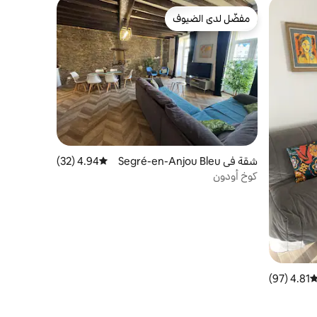
مفضّل لدى الضيوف
مفضّل لدى الضيوف
شقة في Segré-en-Anjou Bleu
4.94 (32)
متوسط التقييم 4.94 من 5، 32 مراجعات
كوخ أودون
4.81 (97)
توسط التقييم 4.81 من 5، 97 مراجعات