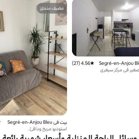
مضيف متميّز
مضيف متميّز
4.56 (27)
متوسط التقييم 4.56 من 5، 27 مراجعات
لصغير في مركز سيغري
بيت في Segré-en-Anjou Bleu
م
استوديو مريح ودافئ.
وسائل الراحة المنزلية وأسعار شهرية رائعة