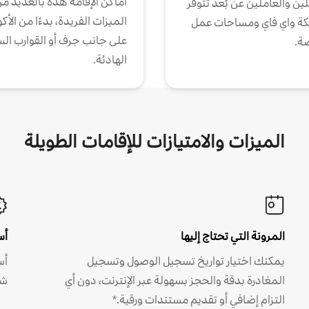
أماكن الإقامة هذه بالعديد م
ين والعاملين عن بُعد تتوفر
الميزات الفريدة، بدءًا من الأك
كة واي فاي ومساحات عمل
على جانب جرف أو القوارب الس
ة.
الهادئة.
الميزات والامتيازات للإقامات الطويلة
المرونة التي تحتاج إليها
أس
يمكنك اختيار تواريخ تسجيل الوصول وتسجيل
أس
المغادرة بدقة والحجز بسهولة عبر الإنترنت، دون أي
شه
التزام إضافي أو تقديم مستندات ورقية.*