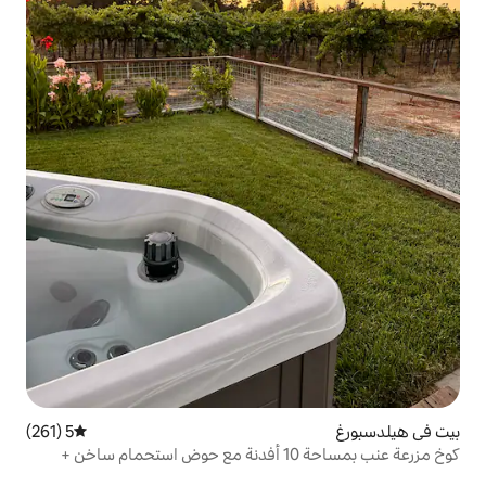
5 (261)
متوسط التقييم 5 من 5، 261 مراجعات
كوخ مزرعة عنب بمساحة 10 أفدنة مع حوض استحمام ساخن +