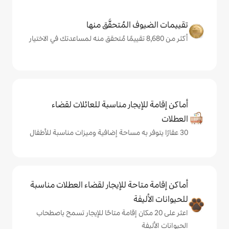
المُتحقَّق منها
يجار مناسبة للعائلات لقضاء
حة للإيجار لقضاء العطلات مناسبة
ة
ى 20 مكان إقامة متاحًا للإيجار تسمح باصطحاب