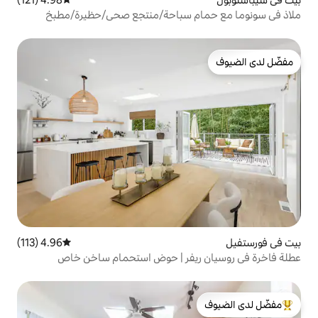
م سباحة/منتجع صحي/حظيرة/مطبخ
4.96 (113)
متوسط التقييم 4.96 من 5، 113 مراجعات
يفر | حوض استحمام ساخن خاص
لدى الضيوف