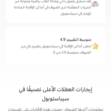
ذاتي وصالة ألعاب رياضية وشواية من
 لدى الضيوف في أماكن الإقامة المتاحة
وبول
4
مة في سيباستوبول بتقييم عالٍ من
.
لات الأعلى تصنيفًا في
يباستوبول
: حصلت هذه الإقامات على تقييمات