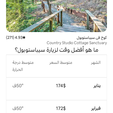
4.93 (271)
متوسط التقييم 4.93 من 5، 271 مراجعات
Country Stu
قت لزيارة سيباستوبول؟
وسط السعر
متوسط درجة
الحرارة
$‏174
50°ف
$‏172
50°ف