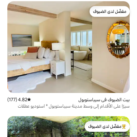
ول
4.82 (177)
متوسط التقييم 4.82 من 5، 177 مراجعات
 مدينة سيباستوبول * استوديو عطلات
لدى الضيوف