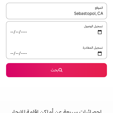
ل باستخدام السهمين لأعلى ولأسفل أو استكشف عن طريق اللمس أو السحب.
بحث
 عن أماكن إقامة للإيجار