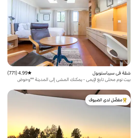
4.99 (771)
متوسط التقييم 4.99 من 5، 771 مراجعات
- يمكنك المشي إلى المدينة **وحوض
لدى الضيوف