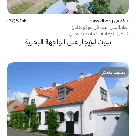
5.0 (37)
متوسط التقييم 5.0 من 5، 37 مراجعات
 هادئ
 للمشي
ر على الواجهة البحرية