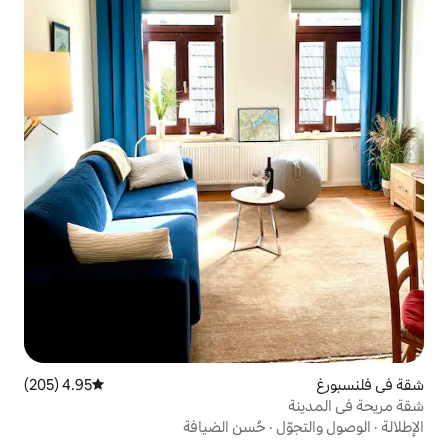
4.95 (205)
متوسط التقييم 4.95 من 5، 205 مراجعات
حُسن الضيافة