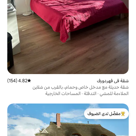
4.82 (154)
متوسط التقييم 4.82 من 5، 154 مراجعات
وحمام، بالقرب من شلاين
المساحات الخارجية
لدى الضيوف