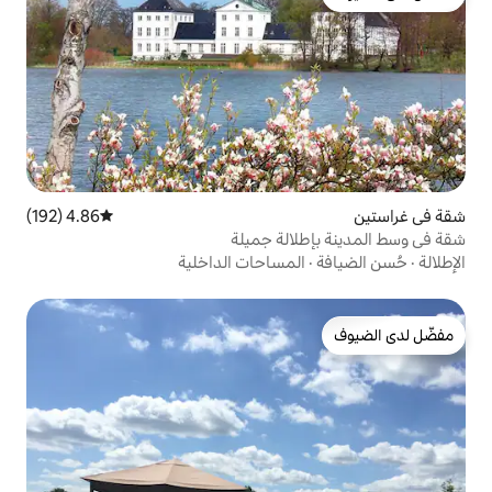
4.86 (192)
متوسط التقييم 4.86 من 5، 192 مراجعات
الة جميلة
لمساحات الداخلية