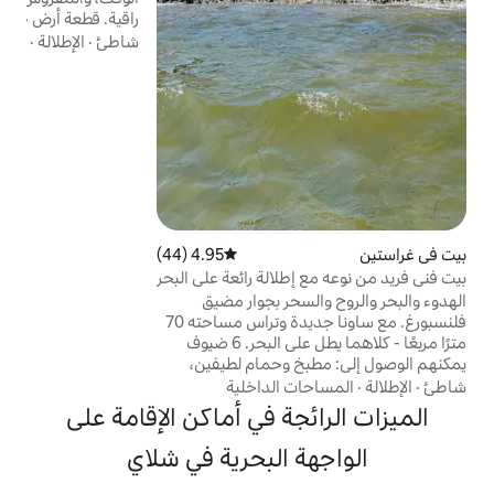
راقية. قطعة أرض جنوبية تبلغ مساحتها 1500 متر
مربع، وإطلالة رائعة وموقع هادئ يوفر الطبيعة
شاطئ
·
الإطلالة
·
ركوب الدراجات
والاسترخاء في جميع الأحوال الجوية. ساونا
برميل مع نافذة بانورامية 180 درجة إلى جونيبير
نور (شلاي). مثالية للعائلات، والمصطافين
النشطين، والباحثين عن الهدوء أو محبي
الطبيعة. توجد منطقة للسباحة على نهر شلاي
تبعد حوالي 1500 متر، كما يمكن الوصول إلى بحر
البلطيق في حوالي 15 دقيقة.
4.95 (44)
متوسط التقييم 4.95 من 5، 44 مراجعات
طلالة رائعة على البحر
سحر بجوار مضيق
فلنسبورغ. مع ساونا جديدة وتراس مساحته 70
مترًا مربعًا - كلاهما يطل على البحر. 6 ضيوف
 وحمام لطيفين،
ون وإنترنت وإطلالة
 الداخلية
حر. 3 غرف نوم كبيرة وجميعها
جة في أماكن الإقامة على
لمضيق.
Gendarmstien/
 البحرية في شلاي
لقرب من فلنسبورغ
بة سيرًا على الأقدام