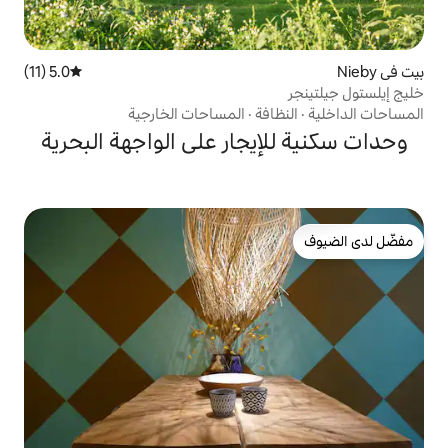
5.0 (11)
متوسط التقييم 5.0 من 5، 11 مراجعات
فة
·
المساحات الخارجية
يجار على الواجهة البحرية