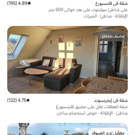
4.89 (195)
متوسط التقييم 4.89 من 5، 195 مراجعات
الي 500 متر
4.75 (122)
متوسط التقييم 4.75 من 5، 122 مراجعات
يق فلينسبورغ
تحمام ساخن