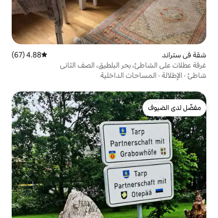
4.88 (67)
متوسط التقييم 4.88 من 5، 67 مراجعات
حر البلطيق، الصف الثاني
 الداخلية