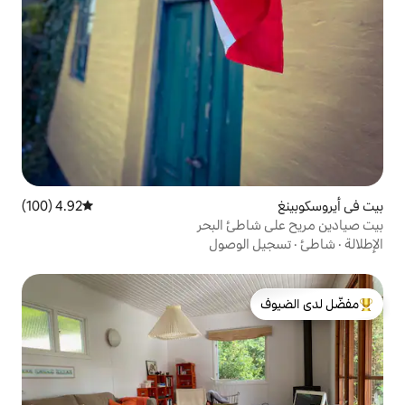
4.92 (100)
متوسط التقييم 4.92 من 5، 100 مراجعات
ئ البحر
لوصول
لدى الضيوف