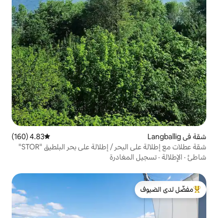
4.83 (160)
متوسط التقييم 4.83 من 5، 160 مراجعات
ر / إطلالة على بحر البلطيق "STOR"
مغادرة
لدى الضيوف