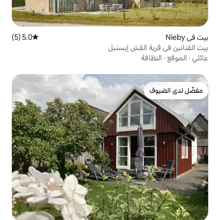
5.0 (5)
متوسط التقييم 5.0 من 5، 5 مراجعات
ش إيسنبل