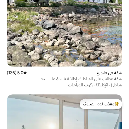
5.0 (136)
متوسط التقييم 5.0 من 5، 136 مراجعات
لالة فريدة على البحر
راجات
لدى الضيوف