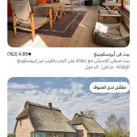
4.89 (162)
متوسط التقييم 4.89 من 5، 162 مراجعات
لة على البحر بالقرب من إيروسكوبنغ