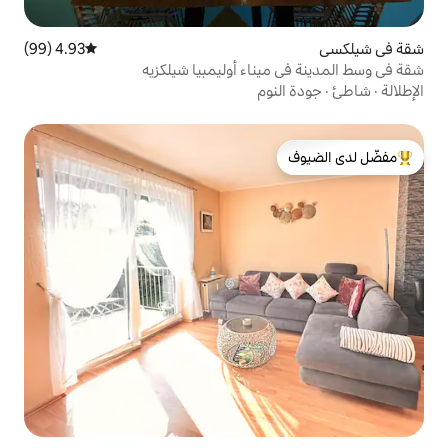
4.93 (99)
متوسط التقييم 4.93 من 5، 99 مراجعات
ناء أوليمبيا شيلكزيه
وم
لدى الضيوف