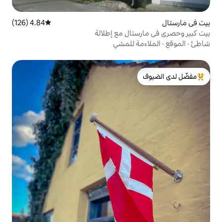
4.84 (126)
متوسط التقييم 4.84 من 5، 126 مراجعات
ال مع إطلالة
 للمشي
لدى الضيوف