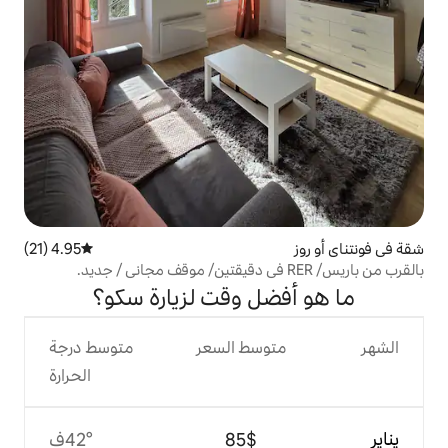
4.95 (21)
متوسط التقييم 4.95 من 5، 21 مراجعات
ل وقت لزيارة سكو؟
وسط السعر
متوسط درجة
الحرارة
$‏85
42°ف