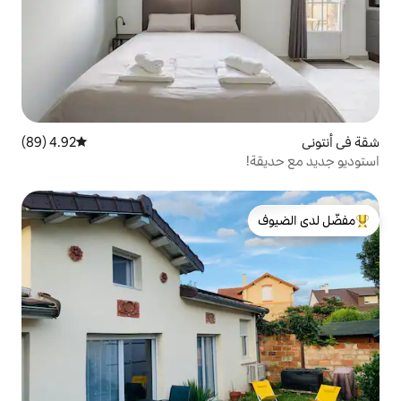
4.92 (89)
متوسط التقييم 4.92 من 5، 89 مراجعات
لدى الضيوف