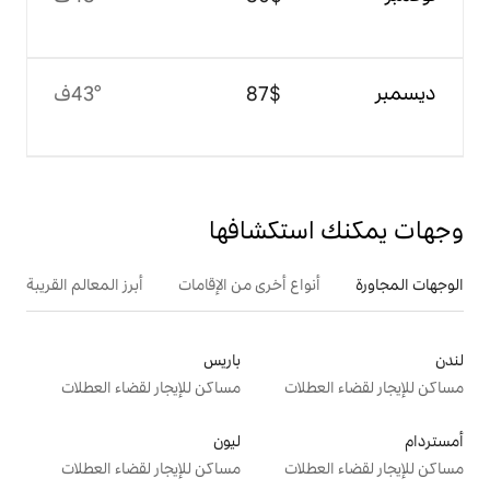
$‏87
43°ف
تكشافها
ع أخرى من الإقامات
أبرز المعالم القريبة
باريس
ت
مساكن للإيجار لقضاء العطلات
ليون
ت
مساكن للإيجار لقضاء العطلات