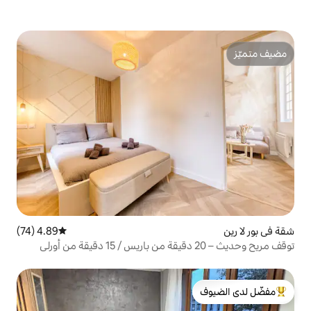
4.89 (74)
متوسط التقييم 4.89 من 5، 74 مراجعات
لدى الضيوف