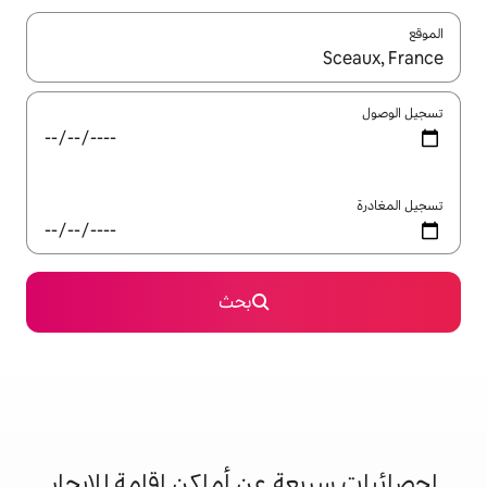
ل باستخدام السهمين لأعلى ولأسفل أو استكشف عن طريق اللمس أو السحب.
بحث
 عن أماكن إقامة للإيجار