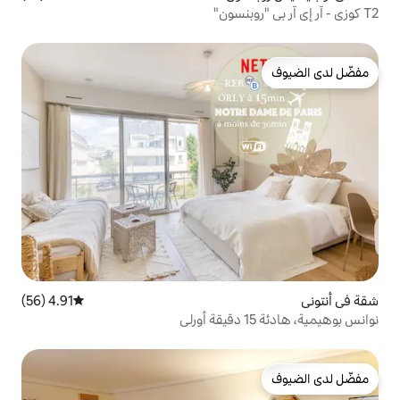
4.91 (56)
متوسط التقييم 4.91 من 5، 56 مراجعات