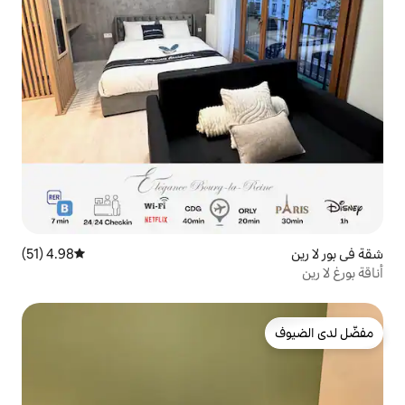
4.98 (51)
متوسط التقييم 4.98 من 5، 51 مراجعات