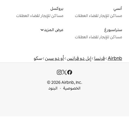
بروكسل
ت
مساكن للإيجار لقضاء العطلات
عرض المزيد
ت
فرانس
أو دو سين
سكو
© 2026 Airbnb, I
خصوصية
البنود