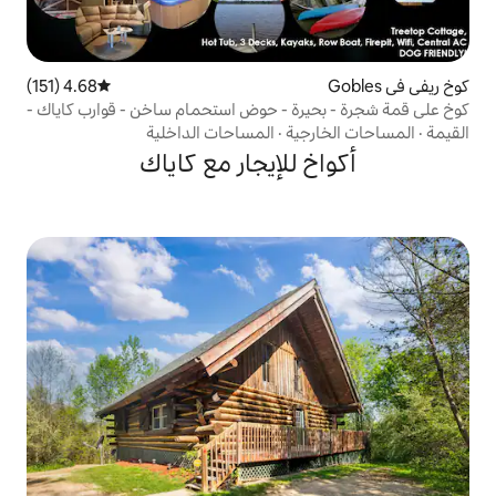
4.68 (151)
متوسط التقييم 4.68 من 5، 151 مراجعات
ة - حوض استحمام ساخن - قوارب كاياك -
ية
·
المساحات الداخلية
للإيجار مع كاياك