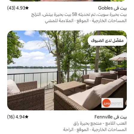
4.93 (43)
متوسط التقييم 4.93 من 5، 43 مراجعات
تزلج
قع
·
الملاءمة للمشي
4.94 (16)
متوسط التقييم 4.94 من 5، 16 مراجعات
راقٍ
قع
·
الراحة