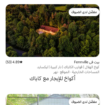
4.89 (53)
متوسط التقييم 4.89 من 5، 53 مراجعات
 نار كبيرة | ليكسايد
قع
·
نهر
للإيجار مع كاياك