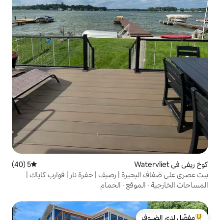
5 (40)
متوسط التقييم 5 من 5، 40 مراجعات
 | رصيف | حفرة نار | قوارب كاياك |
قع
·
الحمام