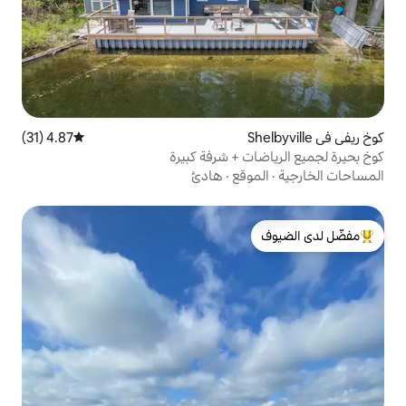
4.87 (31)
متوسط التقييم 4.87 من 5، 31 مراجعات
 + شرفة كبيرة
قع
·
هادئ
لدى الضيوف