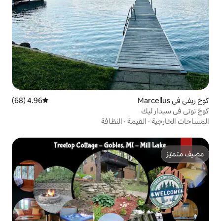
4.96 (68)
متوسط التقييم 4.96 من 5، 68 مراجعات
مة
·
النظافة