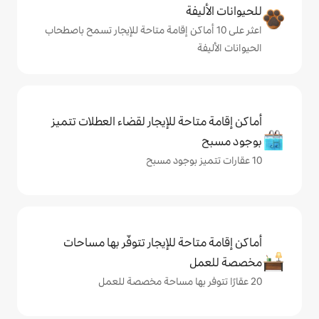
ة
ى 10 أماكن إقامة متاحة للإيجار تسمح باصطحاب
حة للإيجار لقضاء العطلات تتميز
حة للإيجار تتوفّر بها مساحات