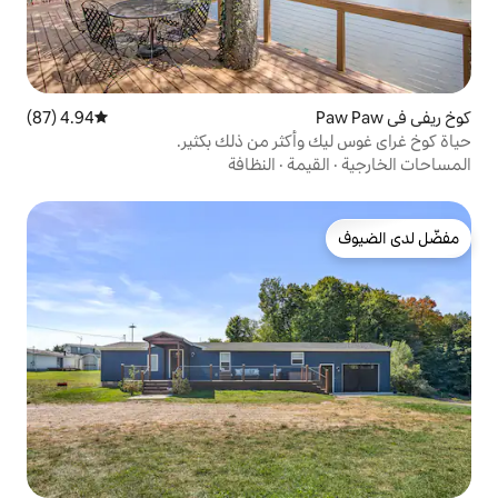
4.94 (87)
متوسط التقييم 4.94 من 5، 87 مراجعات
كثر من ذلك بكثير.
مة
·
النظافة