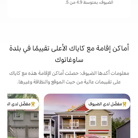
.
ياك الأعلى تقييمًا في بلدة
ساوغاتوك
: حصلت أماكن الإقامة هذه مع كاياك
من حيث الموقع والنظافة وغيرها.
بي
مفضّل لدى الضيوف
st
لدى الضيوف
من أبرز البيوت المفضّلة لدى الضيوف
ا
ب
و
ا