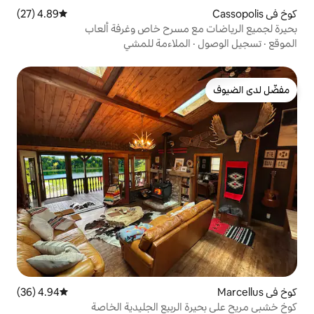
4.89 (27)
متوسط التقييم 4.89 من 5، 27 مراجعات
 مسرح خاص وغرفة ألعاب
الملاءمة للمشي
4.94 (36)
متوسط التقييم 4.94 من 5، 36 مراجعات
الربيع الجليدية الخاصة