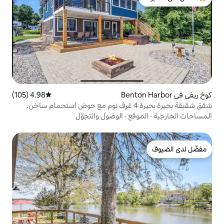
لدى الضيوف
4.98 (105)
متوسط التقييم 4.98 من 5، 105 مراجعات
قع
·
الوصول والتجوّل