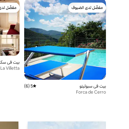
مفضّل لدى الضيوف
مفضّل لدى
مفضّل لدى الضيوف
مفضّل لدى
بيت في سكي
La Villetta
بيت في سبوليتو
5 (6)
متوسط التقييم 5 من 5، 6 مراجعات
Forca de Cerro