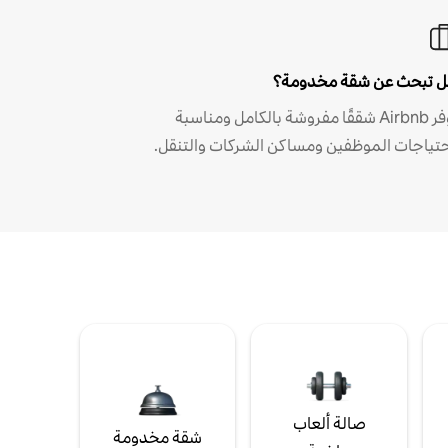
 تبحث عن شقة مخدومة؟
توفر Airbnb شققًا مفروشة بالكامل ومناسبة
حتياجات الموظفين ومساكن الشركات والتنقل.
صالة ألعاب
شقة مخدومة