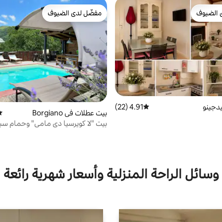
 الضيوف
مفضّل لدى الضيوف
 الضيوف
مفضّل لدى الضيوف
دجينو
4.91 (22)
متوسط التقييم 4.91 من 5، 22 مراجعات
بيت عطلات في Borgiano
مت
بيت "لا كويرسيا دي مامي" وحمام س
وسائل الراحة المنزلية وأسعار شهرية رائعة