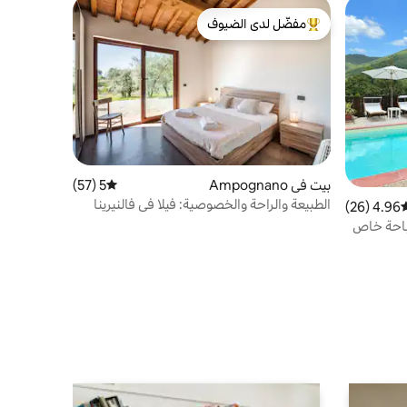
مفضّل لدى الضيوف
من أبرز البيوت المفضّلة لدى الضيوف
بيت في Ampognano
5 (57)
متوسط التقييم 5 من 5، 57 مراجعات
الطبيعة والراحة والخصوصية: فيلا في فالنيرينا
4.96 (26)
وسط التقييم 4.96 من 5، 26 مراجعات
باحة خاص