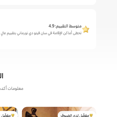
متوسط التقييم: 4.9
تحظى أماكن الإقامة في سان فيتو دي نورماني بتقييم عالٍ من ال
ال
معلومات أكدها
مفضّل لدى الضيوف
مفضّل ل