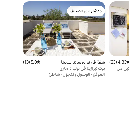
مفضّل لدى الضيوف
مفضّل لدى الضيوف
4.83 (23)
وسط التقييم 4.83 من 5، 23 مراجعات
شقة في توري سانتا سابينا
5.0 (13)
متوسط التقييم 5.0 من 5، 13 مراجعات
د دقيقتين من
بيت تيرازينا في بوليا داماري
الموقع
·
الوصول والتجوّل
·
شاطئ