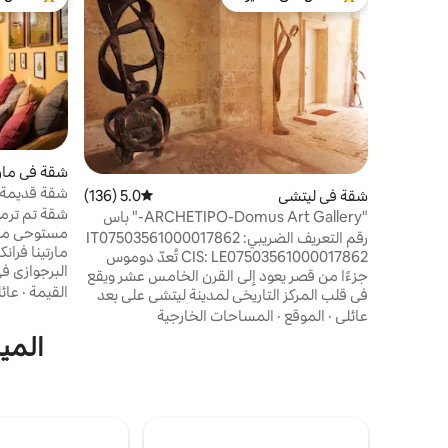
من أبرز البيوت المفضّلة لدى الضيوف
من أبرز ال
شقة في مارتي
شقة قديمة ت
شقة في ليتشي
5.0 (136)
متوسط التقييم 5.0 من 5، 136 مراجعات
شقة تم ترم
"ARCHETIPO-Domus Art Gallery-" باس
مستوحى من 
المركز التاريخي
رقم التعريف الضريبي: IT07503561000017862
مارتينا فران
CIS: LE07503561000017862 تُعدّ دوموس
البرجوازي ف
جزءًا من قصر يعود إلى القرن الخامس عشر ويقع
وسائل الراحة
القيمة
·
عائ
في قلب المركز التاريخي لمدينة ليتشي على بعد
في فالي ديتر
خطوات قليلة من ساحة سانت أورونزو وقلعة
عائلي
·
الموقع
·
المساحات الخارجية
كارلو الخامس وبازيليك سانتا كروتش والكاتدرائية
المي
وغيرها من المواقع ذات الأهمية الثقافية. كما
يحتوي على موقف سيارات داخلي. يمكن لـ
(100)، ماتيرا (85)، تراني (100).
ARCHETIPO تزويد ضيوفها بتصريح للمرور
بالسيارة في المركز التاريخي. تُعرض الأعمال
الفنية في المعرض الدائم في الداخل. نرحب
بالأصدقاء ذوي الفراء.