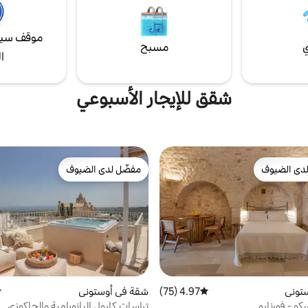
موقف سيا
ي
مسبح
ا
شقق للإيجار الأسبوعي
دى الضيوف
مفضّل لدى الضيوف
بيوت المفضّلة لدى الضيوف
مفضّل لدى الضيوف
توني
4.97 (75)
متوسط التقييم 4.97 من 5، 75 مراجعات
شقة في أوستوني
م
كو - فورنارو
تراسات كارول البانورامية والجاكوزي