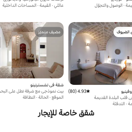
يمة
·
الوصول والتجوّل
عائلي
·
القيمة
·
المساحات الداخلية
 الضيوف
مضيف متميّز
 الضيوف
مضيف متميّز
شقة في تشسترنينو
بيت نموذجي مع شرفة تطل على البحر
فينيو
4.93 (80)
متوسط التقييم 4.93 من 5، 80 مراجعات
تشيزيرنينو
الموقع
·
الحالة
·
النظافة
ي قلب البلدة القديمة
مة
·
التدفئة
شقق خاصة للإيجار