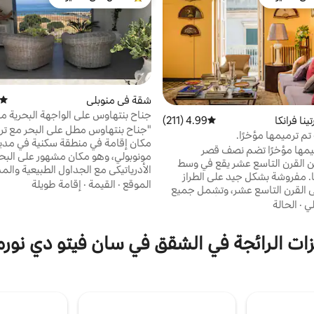
بيوت المفضّلة لدى الضيوف
من أبرز البيوت المفضّلة لدى الضيوف
شقة في منوبلي
متوسط
جناح بنتهاوس على الواجهة البحرية م
نا فرانكا
4.99 (211)
متوسط التقييم 4.99 من 5، 211 مراجعات
"جناح بنتهاوس مطل على البحر مع تر
م ترميمها مؤخرًا.
مكان إقامة في منطقة سكنية في مدي
يمها مؤخرًا تضم نصف قصر
مونوبولي، وهو مكان مشهور على البح
القرن التاسع عشر يقع في وسط
الأدرياتيكي مع الجداول الطبيعية والمد
كا. مفروشة بشكل جيد على الطراز
القديمة، حيث يمكنك العثور على الم
الموقع
·
القيمة
·
إقامة طويلة
ي القرن التاسع عشر، وتشمل جميع
والحانات والحياة الليلية النموذجية. ي
 الحديثة الممكنة. إنها أجمل بلدة
لي
·
الحالة
الضيوف على غرفة نوم مزدوجة مع 
يا في قلب بوليا. تقع مارتينا بالقرب
وهواء مكيف وثلاجة وتلفزيون وواي ف
من ألبروبيلو (15)، بولينيانو (35)، مونوبولي (30)،
وإمكانية وصول حصرية إلى تراس يطل 
زات الرائجة في الشقق في سان فيتو دي نورم
أوستوني (25)، لوكوروتوندو (6)، تشيستيرينو (9)،
مع منطقة استرخاء. إقامة مثالية للأزو
تارانتو (30)، غروتي دي كاستيلانا (30)، ليتشي
يبحثون عن عطلة مريحة.