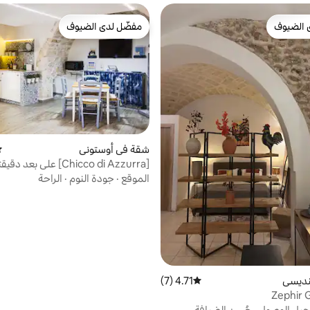
 الضيوف
مفضّل لدى الضيوف
 الضيوف
مفضّل لدى الضيوف
شقة في أوستوني
مت
[Chicco di Azzurra] على بع
المركز التاريخي
الموقع
·
جودة النوم
·
الراحة
نديسي
4.71 (7)
متوسط التقييم 4.71 من 5، 7 مراجعات
Zephir G
يل الوصول
·
حُسن الضيافة