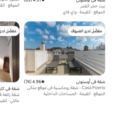
الموقع
·
الق
بيت حجر القمر
الموقع
·
القيمة
·
واي فاي
مفضّل لدى الضيوف
مفضّل لدى
مفضّل لدى الضيوف
مفضّل لدى
شقة في أوستوني
4.96 (74)
متوسط التقييم 4.96 من 5، 74 مراجعات
Casa Poerio - شقة رومانسية في موقع مثالي
شقة في كارو
الموقع
·
القيمة
·
المساحات الداخلية
شقة رائعة ف
عائلي
·
القي