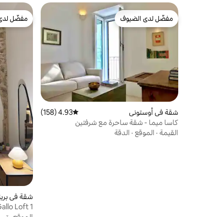
مفضّل لدى الضيوف
مفضّل لدى
مفضّل لدى الضيوف
مفضّل لدى
شقة في أوستوني
4.93 (158)
متوسط التقييم 4.93 من 5، 158 مراجعات
كاسا ميما - شقة ساحرة مع شرفتين
القيمة
·
الموقع
·
الدقة
شقة في بري
allo Loft 1
الموقع
·
تسج