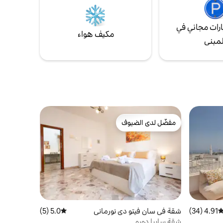
رات مجاني في
مكيف هواء
لمبنى
مفضّل لدى الضيوف
مفضّل لدى الضيوف
4.91 (34)
توسط التقييم 4.91 من 5، 34 مراجعات
شقة في سان فيتو دي نورماني
5.0 (5)
متوسط التقييم 5.0 من 5، 5 مراجعات
شقة سابيا دورو