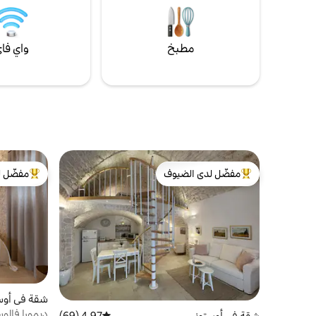
مطبخ
واي فا
مفضّل لدى الضيوف
مفضّل ل
من أبرز البيوت المفضّلة لدى الضيوف
من أبرز ال
شقة في أوس
ديمورا فالوس
شقة في أوستوني
4.97 (69)
متوسط التقييم 4.97 من 5، 69 مراجعات