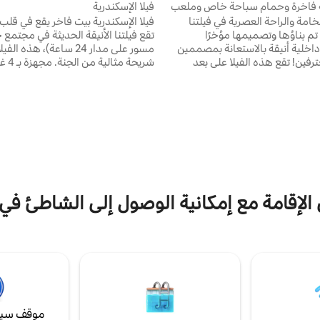
ة فاخرة وحمام سباحة خاص وملعب
فيلا الإسكندرية
امة والراحة العصرية في فيلتنا
فيلا الإسكندرية بيت فاخر يقع في قلب ل
ي تم بناؤها وتصميمها مؤخرًا
تقع فيلتنا الأنيقة الحديثة في مجتمع
خلية أنيقة بالاستعانة بمصممين
مسور على مدار 24 ساعة)، هذه ا
داخليين محترفين! تقع هذه الفيلا على بعد
شريحة مثا
من الشاطئ ووسائل الراحة
وركوب الدراجات بعيدًا عن الشاطئ، و
تجع، وهي مثالية للعائلات أو الأزواج
الكامل إلى النادي المجتمعي، وحمام 
ت التي تبحث عن عطلات لا تُنسى.
وأكثر من ذلك بكثير. فيلا الإسكندرية
ية لعشاق الجولف حيث يمكنك الوصول
تُصنع فيها الذكريات ويتم الترويج لله
بسعر مخفض إلى ملعب PGA في ملعب
لا حصر لها عندما تكون على بعد دقائ
Ocea للجولف! لدينا سرير أطفال وجميع غرف
الجولف والكازينو ومنتجع 4 نجوم!
طابق الرئيسي بدون درجات صعود!
ن الإقامة مع إمكانية الوصول إلى الشاطئ ف
موقف سيا