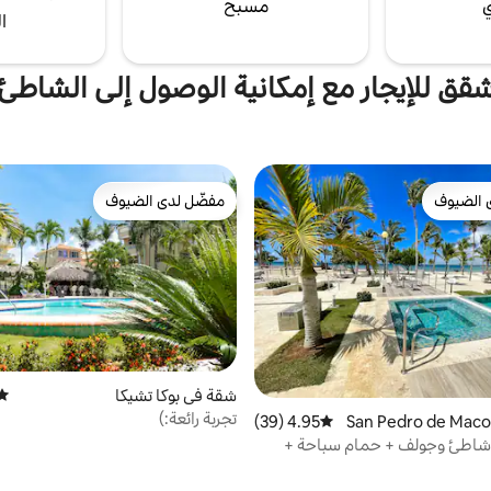
ي
مسبح
ا
قق للإيجار مع إمكانية الوصول إلى الشاطئ
 الضيوف
مفضّل لدى الضيوف
 الضيوف
مفضّل لدى الضيوف
شقة في بوكا تشيكا
متوس
تجربة رائعة:)
4.95 (39)
متوسط التقييم 4.95 من 5، 39 مراجعات
| شاطئ وجولف + حمام سباحة +
رياضية