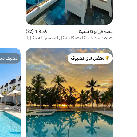
شقة في بوكا تشيكا
4.95 (22)
متوسط التقييم 4.95 من 5، 22 مراجعات
شاهد محيط بوكا تشيكا بشكل لم يسبق له مثيل!
مفضّل لدى الضيوف
مضيف متمي
من أبرز البيوت المفضّلة لدى الضيوف
مضيف متمي