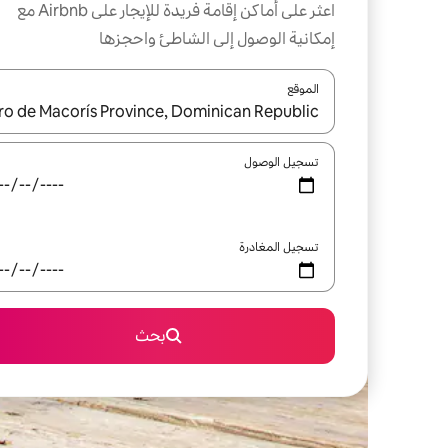
اعثر على أماكن إقامة فريدة للإيجار على Airbnb مع
إمكانية الوصول إلى الشاطئ واحجزها
الموقع
عند توفر النتائج، انتقل باستخدام السهمين لأعلى ولأسف
تسجيل الوصول
تسجيل المغادرة
بحث