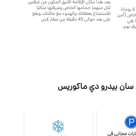
يعد هذا مكان الإقامة الأنيق المكون من غرفتين
لكل منهما حمامها الخاص وشرفتها مثاليًا
ا رومانا.
للاستمتاع بعطلاتك والهدوء مع عائلتك، ويقع
 خاص (أمن
على بعد حوالي 45 دقيقة من مطار لاس
لفيلا هي
أميريكاس الدولي، وحوالي 15 دقيقة من مطار لا
لية من الجنة. مجهزة بـ 4 غرف نوم،
رومانا الدولي، وساعة واحدة من بونتا كانا. يحتوي
الوصول
مكان الإقامة على: حماما سباحة للبالغين حماما
السباحة،
سباحة للأطفال جاكوزي واحد صالة رياضية
 هي مساحة
منطقة الشواء 2 كلوب هاوس ملعب جولف
دوء. الفرص
(PGA) موقف سيارات واي فاي منتجع صحي
ق من ملعب
(تكلفة إضافية)
ي سان بيدرو دي ماكوريس
رات مجاني في