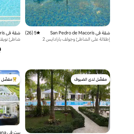
شقة في San Pedro de Macorís
5 (26)
متوسط التقييم 5 من 5، 26 مراجعات
شقة في San Pedro de Macorís
إطلالة على الشاطئ وجولف بارادايس 2
سويت
ب
مفضّل لدى الضيوف
مفضّل ل
مفضّل لدى الضيوف
من أبرز ال
بيت في Playa Nueva Romana