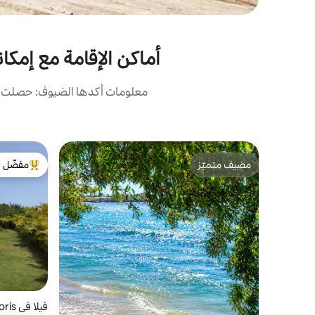
أماكن الإقامة مع إمكا
معلومات أكدها الضيوف: حصلت أما
مضيف متميّز
مفضّل ل
مضيف متميّز
من أبرز ال
فيلا في San Pedro de Macorís