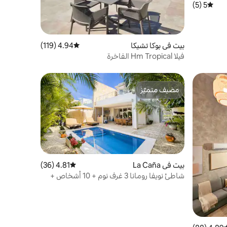
5 (5)
متوسط التقييم 5 من 5، 5 مراجعات
بيت في بوكا تشيكا
4.94 (119)
متوسط التقييم 4.94 من 5، 119 مراجعات
فيلا Hm Tropical الفاخرة
مضيف متميّز
مضيف متميّز
بيت في La Caña
4.81 (36)
متوسط التقييم 4.81 من 5، 36 مراجعات
شاطئ نويفا رومانا 3 غرف نوم + 10 أشخاص +
حمام سباحة + ملعب جولف + ملعب تنس +
شاطئ