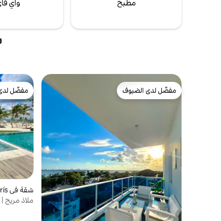
مطبخ
واي فا
ش
مفضّل لدى الضيوف
مفضّل لدى
مفضّل لدى الضيوف
مفضّل لدى
شقة في San Pedro de Macorís
ملاذ مريح 
صالة ألعاب 