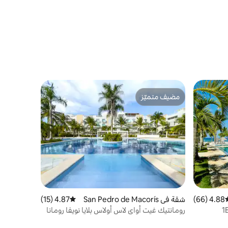
مضيف متميّز
مضيف متميّز
4.88 (66)
سط التقييم 4.88 من 5، 66 مراجعات
شقة في San Pedro de Macorís
4.87 (15)
متوسط التقييم 4.87 من 5، 15 مراجعات
رومانتيك غيت أواي لاس أولاس بلايا نويفا رومانا
+ مكيف هواء