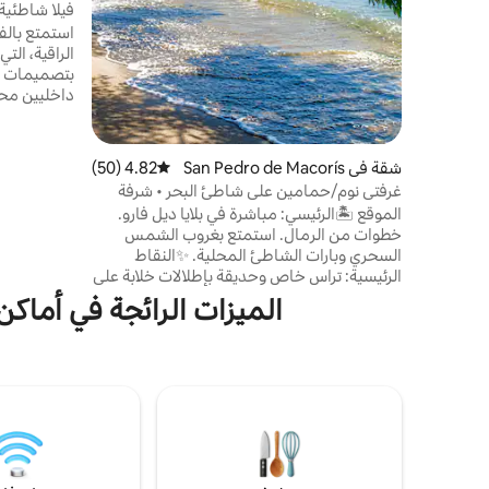
فيلا شاطئي
جولف!
استمتع بالفخ
الراقية، الت
بتصميمات دا
خطوات فقط 
الحصرية للمن
أو المجموعا
شقة في San Pedro de Macorís
4.82 (50)
متوسط التقييم 4.82 من 5، 50 مراجعات
الفيلا مثال
غرفتي نوم/حمامين على شاطئ البحر • شرفة
غروب الشمس • موقف سيارات
الموقع 🏝️الرئيسي: مباشرة في بلايا ديل فارو.
n'4
خطوات من الرمال. استمتع بغروب الشمس
النوم في ال
السحري وبارات الشاطئ المحلية. ✨النقاط
الرئيسية: تراس خاص وحديقة بإطلالات خلابة على
البحر – واحتك الخاصة على شاطئ البحر. 🌿راحة
الميزات الرائجة في أماك
كاملة: غرفتا نوم مكيفتان مع حمامات داخلية
لتوفير أقصى قدر من الخصوصية 🍹أسلوب
الحياة: 500 متر إلى كورنيش ماليكون. مطاعم
المأكولات البحرية الأصيلة والحياة الليلية المحلية
النابضة بالحياة ⭐الميزات المميزة: واي فاي سريع
وتلفزيون ذكي وتكييف هواء ومطبخ جرانيت فاخر
📍آمنة ومركزية موقف سيارات مجاني وكاميرات
خارجية