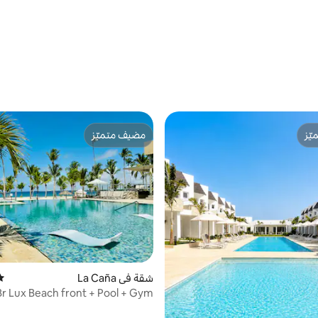
ّز
مضيف متميّز
ّز
مضيف متميّز
شقة في La Caña
متو
1Br Lux Beach front + Pool + Gym