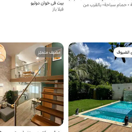
بيت في خوان دوليو
 • حمام سباحة• بالقرب من
فيلا باز
جولف
 الضيوف
مضيف متميّز
 الضيوف
مضيف متميّز