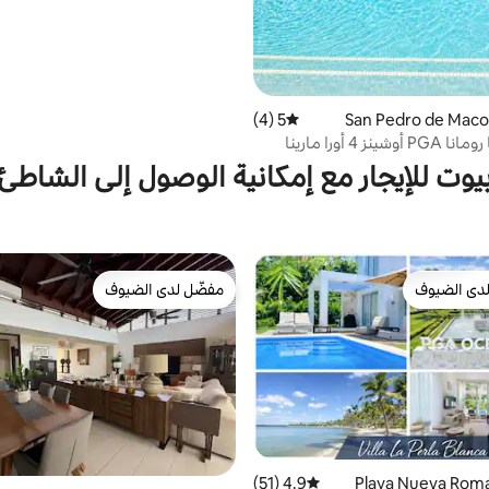
5 (4)
متوسط التقييم 5 من 5، 4 مراجعات
شاطئ نويفا رومانا PGA أوشينز 4 أورا مارينا
يوت للإيجار مع إمكانية الوصول إلى الشاطئ
دى الضيوف
مفضّل لدى الضيوف
بيوت المفضّلة لدى الضيوف
مفضّل لدى الضيوف
4.9 (51)
متوسط التقييم 4.9 من 5، 51 مراجعات