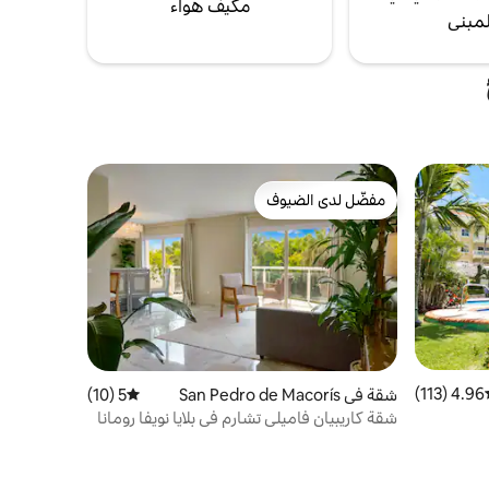
مكيف هواء
لمبنى
مفضّل لدى الضيوف
مفضّل لدى الضيوف
4.96 (113)
ط التقييم 4.96 من 5، 113 مراجعات
شقة في San Pedro de Macorís
5 (10)
متوسط التقييم 5 من 5، 10 مراجعات
شقة كاريبيان فاميلي تشارم في بلايا نويفا رومانا