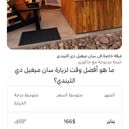
دي الليندي
ت لزيارة سان ميغيل دي
الليندي؟
وسط السعر
متوسط درجة
الحرارة
$‏166
59°ف