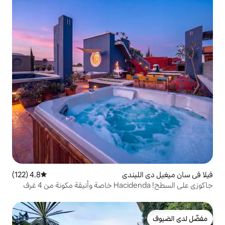
يندي
4.8 (122)
متوسط التقييم 4.8 من 5، 122 مراجعات
جاكوزي على السطح! Hacidenda خاصة وأنيقة مكونة من 4 غرف