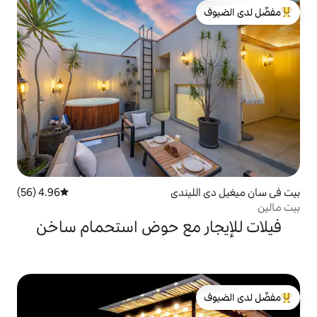
لدى الضيوف
يندي
4.96 (56)
متوسط التقييم 4.96 من 5، 56 مراجعات
ر مع حوض استحمام ساخن
لدى الضيوف