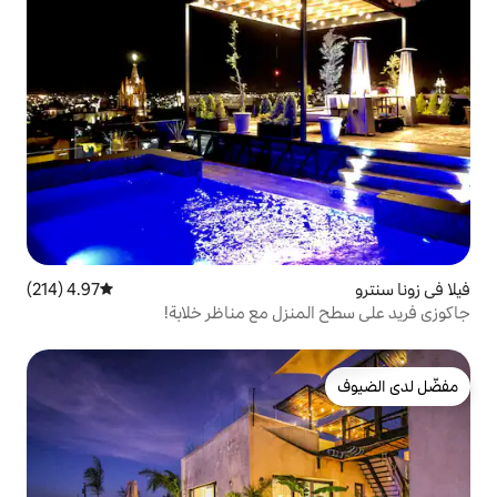
4.97 (214)
متوسط التقييم 4.97 من 5، 214 مراجعات
زل مع مناظر خلابة!