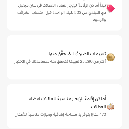
ة للإيجار لقضاء العطلات في سان ميغيل
دي الليندي من $‏50 لليلة الواحدة قبل احتساب الضرائب
المُتحقَّق منها
يجار مناسبة للعائلات لقضاء