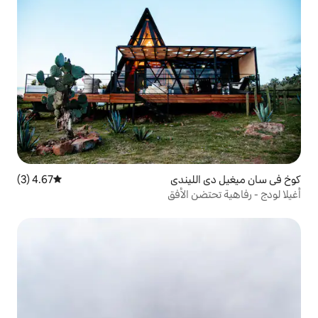
يندي
4.67 (3)
متوسط التقييم 4.67 من 5، 3 مراجعات
الأفق