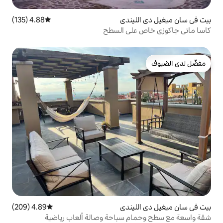
يندي
4.88 (135)
متوسط التقييم 4.88 من 5، 135 مراجعات
لى السطح
يندي
4.89 (209)
متوسط التقييم 4.89 من 5، 209 مراجعات
 سباحة وصالة ألعاب رياضية