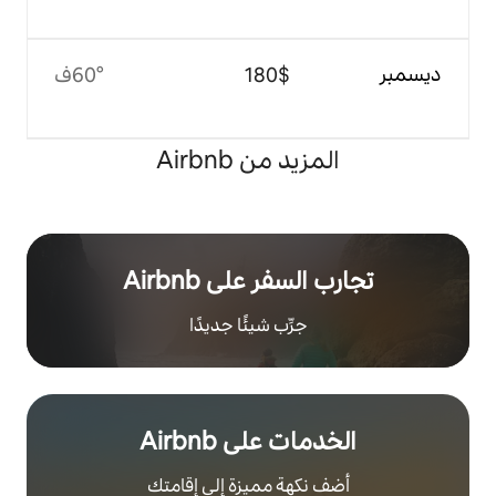
$‏180
60°ف
 من Airbnb
ر على Airbnb
رِّب شيئًا جديدًا
على Airbnb
هة مميزة إلى إقامتك