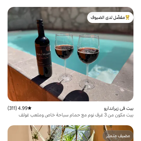
لدى الضيوف
4.99 (311)
متوسط التقييم 4.99 من 5، 311 مراجعات