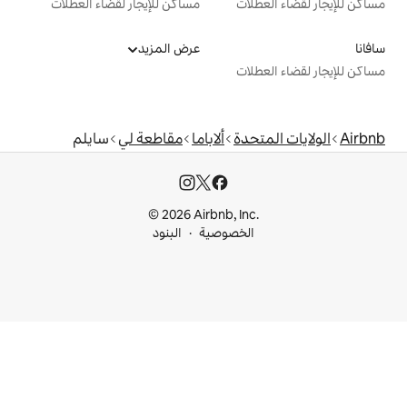
ت
مساكن للإيجار لقضاء العطلات
عرض المزيد
ت
دة
ألاباما
مقاطعة لي
سايلم
© 2026 Airbnb, I
خصوصية
البنود