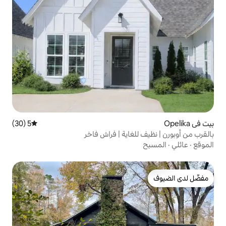
5 (30)
متوسط التقييم 5 من 5، 30 مراجعات
لغاية | فراش فاخر