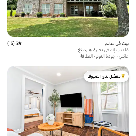
5 (15)
متوسط التقييم 5 من 5، 15 مراجعات
نغ
ة
لدى الضيوف