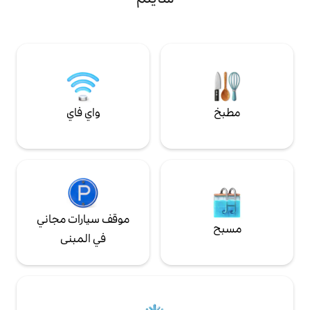
ولاية روزفلت. مثالية للأزواج أو العائلات الصغيرة
مائية وقوارب الكاياك
أو المسافرين المنفردين الذين يبحثون عن ملاذ
*خيارات تأجير القوارب *30-35 دقيقة إلى فورت.
مريح مليء بالطبيعة مع سحر الواجهة البحرية.
وبيليكا *بيوت إضافية
موعات •راسلنا للمساعدة في
واي فاي
موقف سيارات مجاني
في المبنى