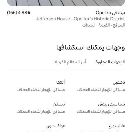
4.98 (166)
متوسط التقييم 4.98 من 5، 166 مراجعات
Jefferson House - Opel
تكشافها
 المعالم القريبة
أتلانتا
ت
مساكن للإيجار لقضاء العطلات
ديستن
ت
مساكن للإيجار لقضاء العطلات
غولف شورز