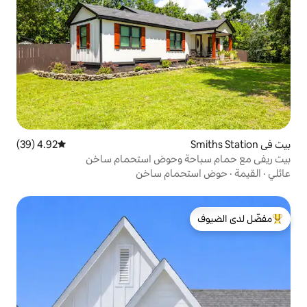
4.92 (39)
متوسط التقييم 4.92 من 5، 39 مراجعات
ة وحوض استحمام ساخن
مام ساخن
لدى الضيوف