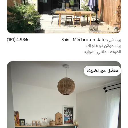
4.93 (151)
متوسط التقييم 4.93 من 5، 151 مراجعات