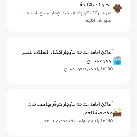
ة
ى 50 مكان إقامة متاحًا للإيجار تسمح باصطحاب
حة للإيجار لقضاء العطلات تتميز
حة للإيجار تتوفّر بها مساحات