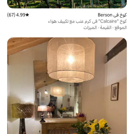
4.99 (67)
متوسط التقييم 4.99 من 5، 67 مراجعات