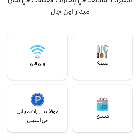
وأصلية. مطبخ مجهز
اول طعام كبيرة،
دار أون جال
مام واسع مع حوض
جاني، وتلفزيون،
سيارات مدفوع الأجر.
واي فاي
موقف سيارات مجاني
في المبنى