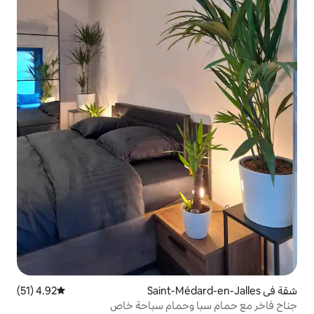
4.92 (51)
متوسط التقييم 4.92 من 5، 51 مراجعات
وحمام سباحة خاص