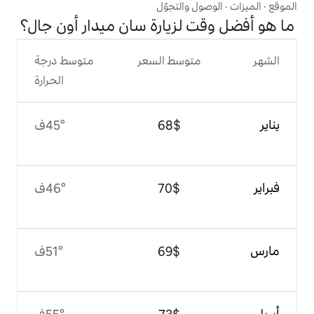
التجوّل
زيارة سان ميدار أون جال؟
وسط السعر
متوسط درجة
الحرارة
$‏68
45°ف
$‏70
46°ف
$‏69
51°ف