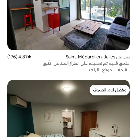
4.87 (176)
متوسط التقييم 4.87 من 5، 176 مراجعات
لطراز الصناعي الأنيق