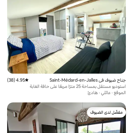
4.95 (38)
متوسط التقييم 4.95 من 5، 38 مراجعات