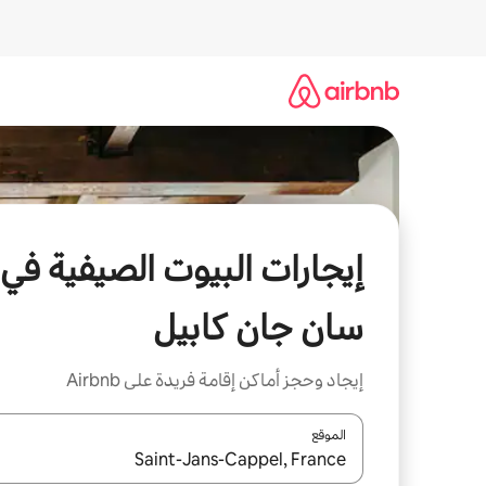
خطى
لى
لمحتوى
إيجارات البيوت الصيفية في
سان جان كابيل
إيجاد وحجز أماكن إقامة فريدة على Airbnb
الموقع
عند توفر النتائج، انتقل باستخدام السهمين لأعلى ولأسف