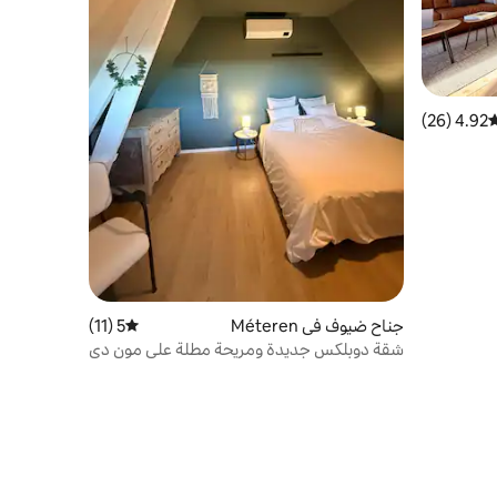
4.92 (26)
وسط التقييم 4.92 من 5، 26 مراجعات
جناح ضيوف في Méteren
5 (11)
متوسط التقييم 5 من 5، 11 مراجعات
شقة دوبلكس جديدة ومريحة مطلة على مون دي
كاتس ومكيفة الهواء