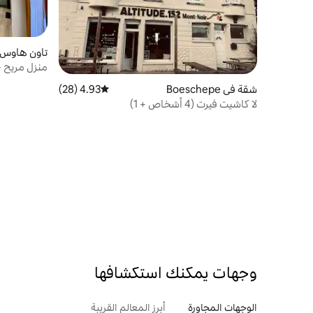
تاون هاوس في eul
منزل مريح -
شقة في Boeschepe
4.93 (28)
متوسط التقييم 4.93 من 5، 28 مراجعات
لا كاشيت فيرت (4 أشخاص + 1)
وجهات يمكنك استكشافها
الوجهات المجاورة
أبرز المعالم القريبة