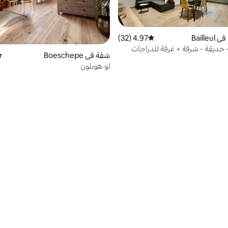
Baill
4.97 (32)
متوسط التقييم 4.97 من 5، 32 مراجعات
 حديقة - شرفة + غرفة للدراجات
شقة في Boeschepe
مت
لو هوبلون