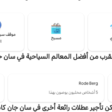
 مونت نوار، مونت روج...) تغيير
استرخاء مضمون. هناك العديد من
هذه المساحة التي تبلغ 35 
 يمكن زيارتها مثل كاسيل
الاستمتاع بساونا وحوض استحمام س
القرى المفضلة للفرنسيين في عامي
ومطبخ
2018 و2023. على بعد 5 كم من بلجيكا و30 كم
وسرير مقاس 160 × 200.
موقف سيا
ي
مسبح
ا
القرب من أفضل المعالم السياحية في سان ج
Rode Berg
5 أشخاص محليون يوصون بهذا
كن تأجير عطلات رائعة أخرى في سان جان كاب