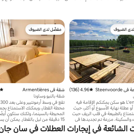
دى الضيوف
مفضّل لدى الضيوف
بيوت المفضّلة لدى الضيوف
مفضّل لدى الضيوف
Steenvoor
4.96 (136)
متوسط التقييم 4.96 من 5، 136 مراجعات
شقة في Armentières
متوسط
شقة بالنيو وساونا
L'entremonts هو سكن يمكنكم الإقامة فيه
ت
أو عطلة نهاية الأسبوع أو أكثر، حيث
محطة القطار، ويمكنك الاستمتاع بجمي
تمتاع بالطبيعة في قلب الريف حيث
المحيطة بالسينما، ولكنك ستكون أيضًا
 والسكينة. مزرعة تم تجديدها في
15 دقيقة من ليل بالقطا
ان هادئ في الريف بين هوبلونيير
المسكن العمال أو المسافرين أو ببس
ت الشائعة في إيجارات العطلات في سان جان 
نت كاسيل، مونت دي كاتس، مونت
الأشخاص الذين يرغبون في الاستمتاع