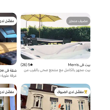
مضيف متميّز
مفضّل لدى
مضيف متميّز
مفضّل لدى
بيت في Merris
5 (26)
متوسط التقييم 5 من 5، 26 مراجعات
بيت مجهز بالكامل مع منتجع صحي بالقرب من
شقة في Boeschepe
ليل / بلجيكا
غرفة علوية ت
مفضّل لدى الضيوف
مفضّل لدى
من أبرز البيوت المفضّلة لدى الضيوف
مفضّل لدى