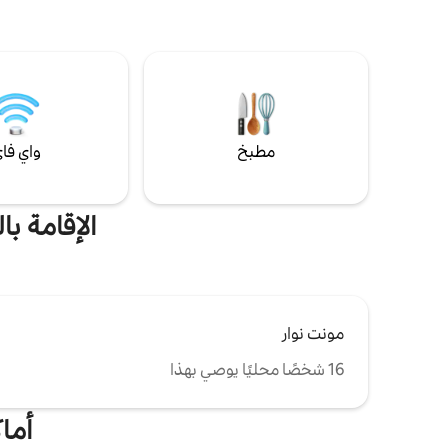
بلاس - على بعد 1.5 كم (20 دقيقة سيرًا على
دي ريكوليتس،
الأقدام) من زينيث دي ليل - 12 كم من ملعب بيير
المشهد وال
موروا الكبير في فيلنوف داسك (15 دقيقة
الأماكن التي
بالسيارة أو 40 دقيقة بالمترو) - 12 كم من مطار
وإسكيلبيك، 
ليل ليسكوين موقف سيارات تحت الأرض، دراجات
V'Lille، حافلات،... كل شيء قريب.
من البحر.
مطبخ
واي فا
الإقامة ب
مونت نوار
16 شخصًا محليًا يوصي بهذا
أما