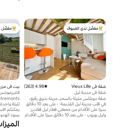
مفضّل لدى الضيوف
مفضّل ل
من أبرز البيوت المفضّلة لدى الضيوف
من أبرز ال
شقة في Vieux Lille
4.98 (263)
متوسط التقييم 4.98 من 5، 263 مراجعات
بيت في مزرعة في de
شقة في مدينة ليل
لانتريمونتس
شقة دوبلكس مليئة بالسحر، مزينة بذوق رفيع،
في قلب مدينة ليل القديمة: - على بعد 10 دقائق
لليلة واحدة 
سيرًا على الأقدام من محطتي قطار ليل فلاندرز
يمكنكم الاس
وليل يوروب - على بعد 10 دقائق سيرًا على الأقدام
يسود الهدوء
من محطة مترو ريهور أو محطة مترو ليل فلاندر -
طابق، في مك
الميزا
على بعد 5 دقائق سيرًا على الأقدام من جراند
ومونتس (مو