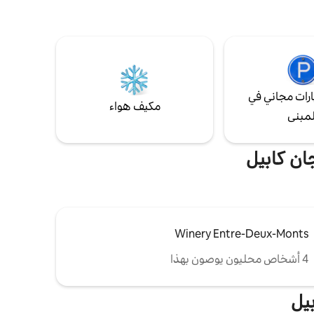
مكان هادئ ومريح. قاعدة مثالية للتنزه أو لمزيد
وسائل الراحة الموجودة في هذه الشقة. في
من المواقع السياحية. عند الطلب، الإفطار: 13
مترًا مربعًا، يمكنك
يورو/شخص: يتم حجزه قبل الوصول
با ودش
 مجهز وتلفزيون مزود بخدمة Netflix
رات مجاني في
مكيف هواء
لمبنى
ان كابيل
Winery Entre-Deux-Monts
4 أشخاص محليون يوصون بهذا
يل