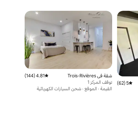
شقة في Trois-Rivières
4.81 (144)
متوسط التقييم 4.81 من 5، 144 مراجعات
توقف المركز 1
5 (62)
متوسط التقييم 5 من 5، 62 مراجعات
القيمة
·
الموقع
·
شحن السيارات الكهربائية