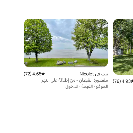
بيت في Nicolet
4.65 (72)
متوسط التقييم 4.65 من 5، 72 مراجعات
مقصورة القبطان - مع إطلالة على النهر
4.93 (76)
وسط التقييم 4.93 من 5، 76 مراجعات
الموقع
·
القيمة
·
الدخول