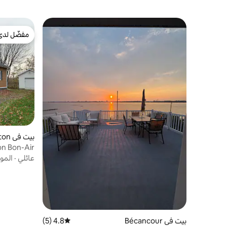
مفضّل لدى
مفضّل لدى
بيت في Saint-Léonard-d'Aston
on Bon-Air
عائلي
·
المو
بيت في Bécancour
4.8 (5)
متوسط التقييم 4.8 من 5، 5 مراجعات