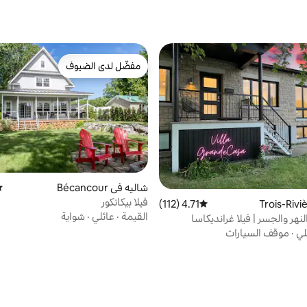
مفضّل لدى الضيوف
مفضّل لدى الضيوف
شاليه في Bécancour
مت
فيلا بيكانكور
4.71 (112)
متوسط التقييم 4.71 من 5، 112 مراجعات
القيمة
·
عائلي
·
شواية
لنهر والجسر | فيلا غرانديكاسا
لي
·
موقف السيارات