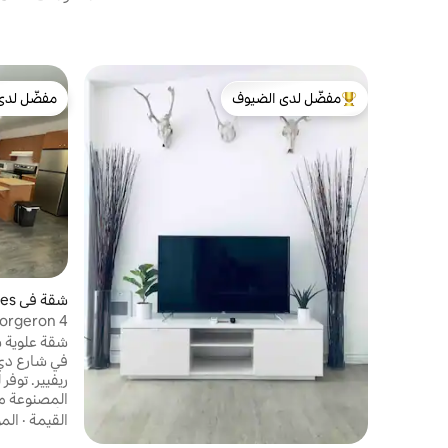
مفضّل لدى الضيوف
مفضّل لدى
من أبرز البيوت المفضّلة لدى الضيوف
مفضّل لدى
شقة في Trois-Rivières
Forgeron 4
شقة علوية س
في شارع دي 
ريفيير. توفر
المصنوعة من
الأمس مع جم
القيمة
·
الم
تحتاجها للا