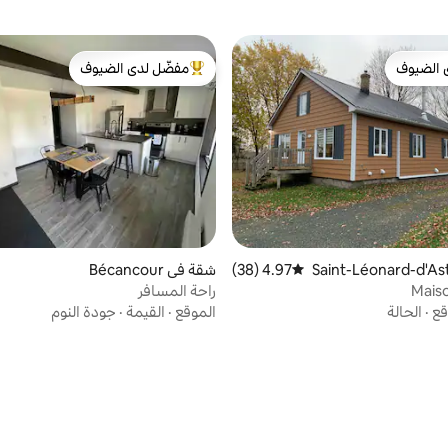
 الضيوف
مفضّل لدى الضيوف
 الضيوف
من أبرز البيوت المفضّلة لدى الضيوف
4.97 (38)
متوسط التقييم 4.97 من 5، 38 مراجعات
شقة في Bécancour
Mais
راحة المسافر
قع
·
الحالة
الموقع
·
القيمة
·
جودة النوم