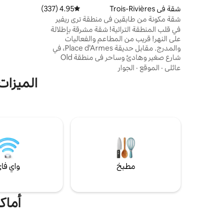
مثالي، على 
شقة في Trois-Rivières
4.95 (337)
متوسط التقييم 4.95 من 5، 337 مراجعات
شقة مكونة من طابقين في منطقة تري ريفير
القديمة بالقرب من الماء
في قلب المنطقة التراثية! شقة مشرقة بإطلالة
rges
على النهر! قريب من المطاعم والفعاليات
على بعد 15 دقيقة سيرًا على الأقدام.
والمدرج. مقابل حديقة Place d’Armes، في
شارع صغير وهادئ وساحر في منطقة Old
Trois-Rivières. أفضل من الفندق: غرفتا نوم
عائلي
·
الموقع
·
الجوار
وغرفتا معيشة ومطبخ وطاولة مطبخ وغرفة
الميزات ال
طعام وشرفة مناسبة لجميع الفصول! حمامان
كاملان، ودشات من السيراميك! غسالة أطباق
وغسالة ملابس ومجفف! نظيف، ويتم تعقيمه
دائمًا. يتوفر موقف سيارات لمركبة كبيرة في
ساحة قريبة على بعد 240 مترًا (787 قدمًا).
CITQ: 301550
مطبخ
واي فا
أماكن 