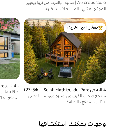
Au crépuscule | شاليه | بالقرب من تروا ريفيير
الموقع
·
عائلي
·
المساحات الداخلية
مفضّل لدى الضيوف
من أبرز البيوت المفضّلة لدى الضيوف
فيلا في Trois-Rivières
شاليه في Saint-Mathieu-du-Parc
5 (27)
متوسط التقييم 5 من 5، 27 مراجعات
إطلالة على ا
منتجع صحي بالقرب من متنزه موريسي الوطني
الموقع
·
عائ
عائلي
·
الموقع
·
النظافة
وجهات يمكنك استكشافها