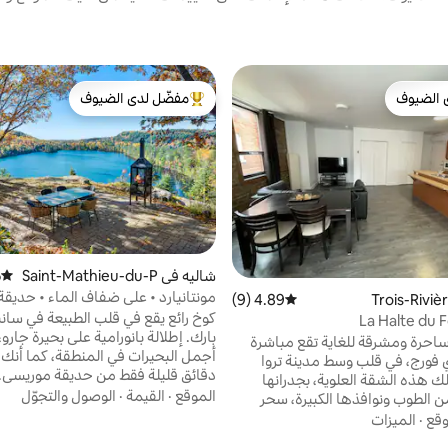
 الضيوف
مفضّل لدى الضيوف
 الضيوف
من أبرز البيوت المفضّلة لدى الضيوف
شاليه في Saint-Mathieu-du-P
)
متوسط 
arc
مونتانيارد • على ضفاف الماء • حديق
4.89 (9)
متوسط التقييم 4.89 من 5، 9 مراجعات
كوخ رائع يقع في قلب الطبيعة في سانت
La Halte du 
بارك. إطلالة بانورامية على بحيرة جار
احرة ومشرقة للغاية تقع مباشرة
أجمل البحيرات في المنطقة، كما أنك 
فورج، في قلب وسط مدينة تروا
دقائق قليلة فقط من حديقة موريسي. 
 لك هذه الشقة العلوية، بجدرانها
إلى ذلك، يمكنك الوصول إلى البحيرة 
الموقع
·
القيمة
·
الوصول والتجوّل
 الطوب ونوافذها الكبيرة، سحر
قوارب الكاياك وألواح التجديف وغيره
يع وسائل الراحة والمرافق التي
وقع
·
الميزات
الصيف. @_uparc
ستمتاع بإقامة ممتعة. يتمتع بموقع