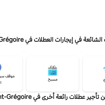
مسافة قصيرة سيرًا على الأقدام من
Salle Thompson وMemphis Cabaret
البانورامية تجعلنا نشعر بأننا في الأعلى
والعديد من المطاعم في شارع Rue des
Fo. بالإضافة إلى ذلك، يقع مدرج كوجيكو
شائعة في إيجارات العطلات في Saint-Grégoire
موقف سيا
ي
مسبح
ا
تأجير عطلات رائعة أخرى في Saint-Grégoire