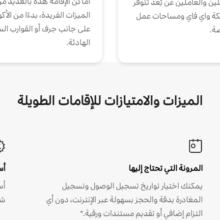
أماكن الإقامة هذه بالعديد م
ين والعاملين عن بُعد تتوفر
الميزات الفريدة، بدءًا من الأك
كة واي فاي ومساحات عمل
على جانب جرف أو القوارب الس
ة.
الهادئة.
الميزات والامتيازات للإقامات الطويلة
المرونة التي تحتاج إليها
أس
يمكنك اختيار تواريخ تسجيل الوصول وتسجيل
أس
المغادرة بدقة والحجز بسهولة عبر الإنترنت، دون أي
شه
التزام إضافي أو تقديم مستندات ورقية.*