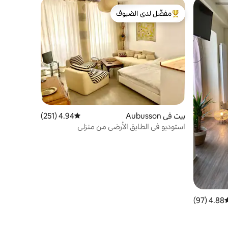
مفضّل لدى الضيوف
من أبرز البيوت المفضّلة لدى الضيوف
بيت في Aubusson
4.94 (251)
متوسط التقييم 4.94 من 5، 251 مراجعات
استوديو في الطابق الأرضي من منزلي
4.88 (97)
وسط التقييم 4.88 من 5، 97 مراجعات