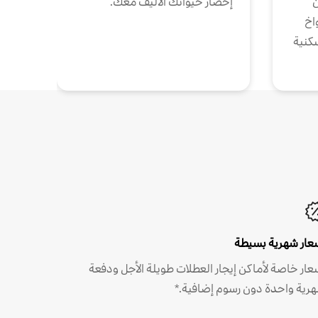
ن
إحضار حيوانك الأليف معك.
واخ
كنية
عار شهرية بسيطة
عار خاصة لأماكن إيجار العطلات طويلة الأجل ودفعة
رية واحدة دون رسوم إضافية.*