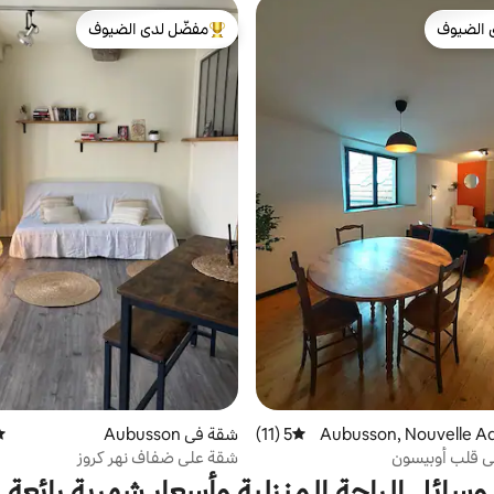
 الضيوف
مفضّل لدى الضيوف
 الضيوف
من أبرز البيوت المفضّلة لدى الضيوف
في Aubusson, Nouvelle Aquit
5 (11)
متوسط التقييم 5 من 5، 11 مراجعات
شقة في Aubusson
مت
ي قلب أوبيسون
شقة على ضفاف نهر كروز
وسائل الراحة المنزلية وأسعار شهرية رائعة