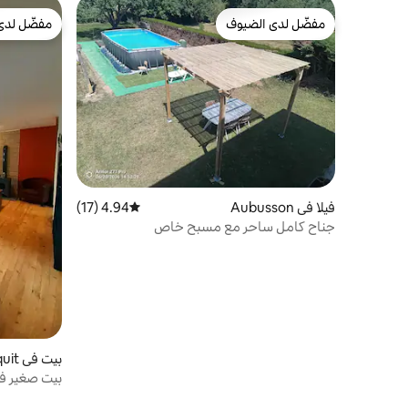
مفضّل لدى الضيوف
مفضّل لدى
مفضّل لدى الضيوف
مفضّل لدى
فيلا في Aubusson
4.94 (17)
متوسط التقييم 4.94 من 5، 17 مراجعات
جناح كامل ساحر مع مسبح خاص
بيت 
aine
بيت صغير ف