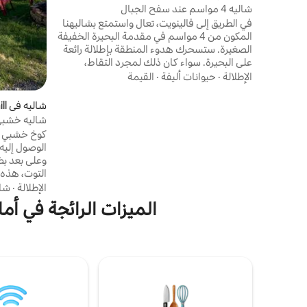
deau
شاليه 4 مواسم عند سفح الجبال
في الطريق إلى فالينويت، تعال واستمتع بشاليهنا
المكون من 4 مواسم في مقدمة البحيرة الخفيفة
الصغيرة. ستسحرك هدوء المنطقة بإطلالة رائعة
على البحيرة. سواء كان ذلك لمجرد التقاط،
والاسترخاء، والزورق، وقوارب الكاياك، وركوب
الإطلالة
·
حيوانات أليفة
·
القيمة
الدراجات الجبلية والتزلج على الجليد ، سيجد
الجميع طريقهم! يقع على بعد 13 دقيقة فقط من
شال
فالينويت و 15 دقيقة من شيكوتيمي، ومن السهل
on
شاليه خشبي 
الوصول إلى ركوب الدراجات الجبلية ومسارات
كوخ خشبي ر
عربات الثلج الفيدرالية.
وعلى بعد ب
مواسم تتمي
الإطلالة
·
شا
من الرمال ا
الميزات الرائجة في أماكن الإقام
التجديف ودر
الجليد الاس
مباشرة. هذا
تجربة هادئة 