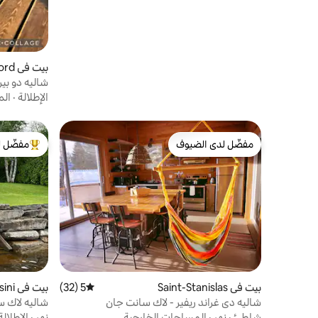
بيت في Chambord
شاليه دو بير
الإطلالة
·
الم
مفضّل لدى الضيوف
مفضّل ل
مفضّل لدى الضيوف
من أبرز ال
بيت في Saint-Stanislas
5 (32)
متوسط التقييم 5 من 5، 32 مراجعات
بيت في Dolbeau-Mistassini
شاليه دي غراند ريفير - لاك سانت جان
شاليه لاك س
شاطئ
·
نهر
·
المساحات الخارجية
نهر
·
الإطلالة