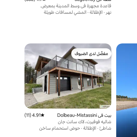
قاعدة مجهزة في وسط المدينة بمعرض.
نهر
·
الإطلالة
·
المشي لمسافات طويلة
مفضّل لدى الضيوف
مفضّل لدى الضيوف
بيت في Dolbeau-Mistassini
4.91 (11)
متوسط التقييم 4.91 من 5، 11 مراجعات
شاليه فوفيرت، لاك سانت جان
شاطئ
·
الإطلالة
·
حوض استحمام ساخن