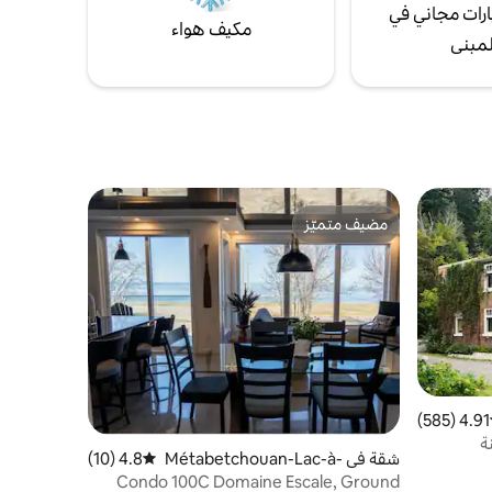
رات مجاني في
مكيف هواء
لمبنى
مضيف متميّز
مضيف متميّز
4.91 (585)
ط التقييم 4.91 من 5، 585 مراجعات
ة
شقة في Métabetchouan-Lac-à-
4.8 (10)
متوسط التقييم 4.8 من 5، 10 مراجعات
la-Croix
Condo 100C Domaine Escale, Ground