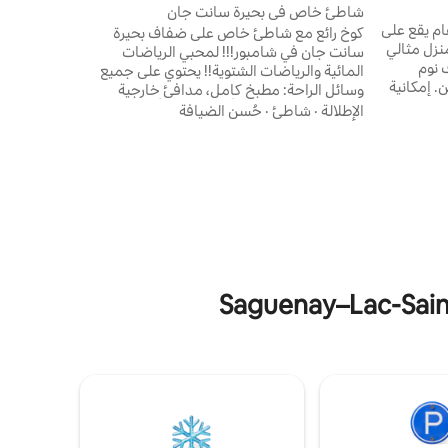
شاطئ خاص في بحيرة سانت جان
ام يقع على
كوخ رائع مع شاطئ خاص على ضفاف بحيرة
منزل مثالي
سانت جان في شامبور!!! لمحبي الرياضات
 نوم
المائية والرياضات الشتوية!! يحتوي على جميع
 إمكانية
وسائل الراحة: مطبخ كامل، مدافئ خارجية
طئ في
وداخلية، مكيف هواء، أرضيات مدفأة، شواء، واي
الإطلالة
·
شاطئ
·
حُسن الضيافة
جليد في الشتاء. يقع المنزل على
فاي، فراش، إلخ. فرصة رائعة لتغيير الهواء! تعال
و، على بعد
واعمل عن بعد في مكان مختلف ومريح!! في
ويوم (قاعة
شهر مايو، بالنسبة لعشاق الصيد: مكان مثالي
من كواي ديسكاليس
لصيد سمك السلمون المرقط!! تفضلوا بزيارة
هذه المنطقة الرائعة!!!