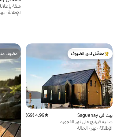
شقة بإطلالة
الإطلالة
·
نهر
مفضّل لدى الضيوف
مضيف متمي
من أبرز البيوت المفضّلة لدى الضيوف
مضيف متمي
بيت في Saguenay
4.99 (69)
متوسط التقييم 4.99 من 5، 69 مراجعات
شاليه فيرتيج على نهر الفجورد
الإطلالة
·
نهر
·
الحالة