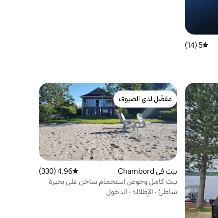
5 (14)
متوسط التقييم 5 من 5، 14 مراجعات
مفضّل لدى الضيوف
مفضّل لدى الضيوف
بيت في Chambord
4.96 (330)
متوسط التقييم 4.96 من 5، 330 مراجعات
بيت كامل وحوض استحمام ساخن على بحيرة
سانت جان
شاطئ
·
الإطلالة
·
الدخول