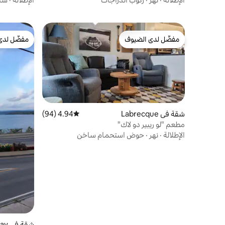
مفضّل لدى الضيوف
مفضّل لدى
مفضّل لدى الضيوف
مفضّل لدى
شقة في Labrecque
4.94 (94)
متوسط التقييم 4.94 من 5، 94 مراجعات
مطعم "لو ريبير دو لاك"
الإطلالة
·
نهر
·
حوض استحمام ساخن
شقة في Saguenay