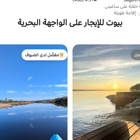
 خلابة على ساغيني
·
إقامة طويلة
بيوت للإيجار على الواجهة البحرية
ّز
مفضّل لدى الضيوف
ّز
من أبرز البيوت المفضّلة لدى الضيوف