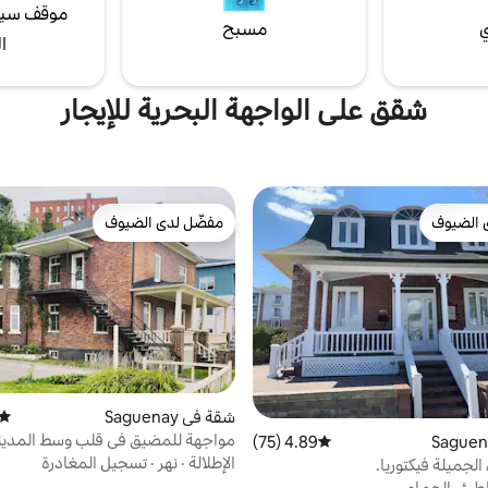
موقف سيا
ي
مسبح
ا
شقق على الواجهة البحرية للإيجار
 الضيوف
مفضّل لدى الضيوف
 الضيوف
مفضّل لدى الضيوف
شقة في Saguenay
متوس
مواجهة للمضيق في قلب وسط المدين
4.89 (75)
متوسط التقييم 4.89 من 5، 75 مراجعات
الإطلالة
·
نهر
·
تسجيل المغادرة
الجميلة فيكتوريا.
طئ
·
الحمام