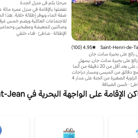
مرحبًا بكم في منزل الجدة
تفضلوا بالإقامة في منزل عمره مائة ع
ضفة الماء ويوفر إطلالة خلابة. هذا ال
للاجتماعات العائلية ويضم خمس غرف
وصالتين للمعيشة ومطبخين وحمامين.
الوصول مباشرة من المنزل إلى الشا
الإطلالة
·
شاطئ
·
فناء خلفي
الصيف أو إلى ال
بعد 1 كم من مركز التزلج في مونت بيل
يه في Saint-Henri-de-Taill
4.95 (100)
متوسط التقييم 4.95 من 5، 100 مراجعات
5 دقائق من فابولوز هيستوار دي أون ر
رائع على بحيرة سانت جان
العرض)، وعلى بعد 8 دقائق 
ائع على بحيرة سانت جان. يسهل
والساحة.
الوصول إليه، على بعد أقل من 20 دقيقة من ألما
ضع دقائق من المرسى ومسار دراجات
التوت، هذه الزاوية الصغيرة من الجنة على مدار 4
ز بأرض رائعة. الصيف: شاطئ خاص
طئ
·
حُسن الضيافة
لناعمة مثالي للسباحة (متضمن لوح
ة على الواجهة البحرية في Saguenay–Lac-Saint-Jean
اجة مائية). الشتاء: يمكن لعشاق
تمتاع بالمسارات الموجودة أمامهم
 الديكور الفريد سيجعلك تعيش
لا تنسى.