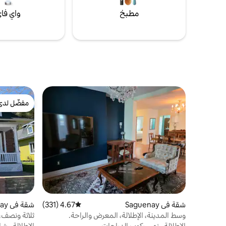
مطبخ
واي فا
مفضّل لدى
مفضّل لدى
شقة في Saguenay
4.67 (331)
متوسط التقييم 4.67 من 5، 331 مراجعات
شقة في Saguenay
وسط المدينة، الإطلالة، المعرض والراحة.
ثلاثة ونصف، 
الإطلالة
·
نهر
·
ركوب الدراجات
الإطلالة
·
شا