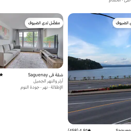
 الضيوف
مفضّل لدى الضيوف
 الضيوف
مفضّل لدى الضيوف
شقة في Saguenay
متوس
آرثر والنهر الجميل
الإطلالة
·
نهر
·
جودة النوم
4.91 (458)
متوسط التقييم 4.91 من 5، 458 مراجعات