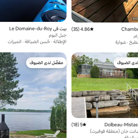
بيت في Le Domaine-du-Roy
4.86 (35)
متوسط التقييم 4.86 من 5، 35 مراجعات
جبل البوم
غر
الإطلالة
·
حُسن الضيافة
·
الميزات
طبخ
·
شواية
دى الضيوف
مفضّل لدى الضيوف
بيوت المفضّلة لدى الضيوف
مفضّل لدى الضيوف
5 (18)
متوسط التقييم 5 من 5، 18 مراجعات
انت جان (منطقة فوفيرت)
·
الدقة