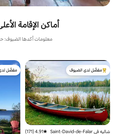
أماكن الإقامة الأعلى تقييمًا
معلومات أكدها الضيوف: حصل
مفضّل لدى الضيوف
مفضّل لدى
من أبرز البيوت المفضّلة لدى الضيوف
مفضّل لدى
شاليه في Saint-David-de-Falar
4.91 (171)
متوسط التقييم 4.91 من 5، 171 مراجعات