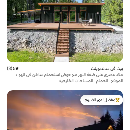
5 (3)
متوسط التقييم 5 من 5، 3 مراجعات
ر مع حوض استحمام ساخن في الهواء
 الخارجية
لدى الضيوف