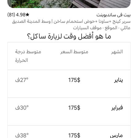
4.98 (81)
متوسط التقييم 4.98 من 5، 81 مراجعات
استحمام ساخن | وسط المدينة الصديق
ارات
ل وقت لزيارة ساكل؟
وسط السعر
متوسط درجة
الحرارة
$‏175
27°ف
$‏175
30°ف
$‏175
38°ف