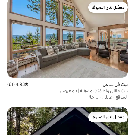
4.93 (61)
متوسط التقييم 4.93 من 5، 61 مراجعات
 | بلو غروس