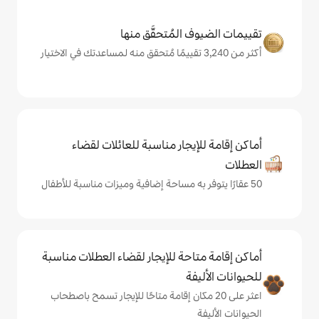
المُتحقَّق منها
يجار مناسبة للعائلات لقضاء
حة للإيجار لقضاء العطلات مناسبة
ة
ى 20 مكان إقامة متاحًا للإيجار تسمح باصطحاب