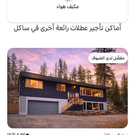
مكيف هواء
لات رائعة أخرى في ساكل
4.86 (63)
متوسط التقييم 4.86 من 5، 63 مراجعات