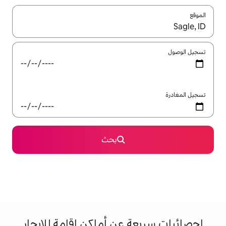
ل باستخدام السهمين لأعلى ولأسفل أو استكشف عن طريق اللمس أو السحب.
بحث
 عن أماكن إقامة للإيجار