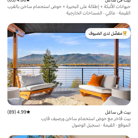
 على البحيرة + حوض استحمام ساخن بالقرب
الخارجية
لدى الضيوف
4.99 (89)
متوسط التقييم 4.99 من 5، 89 مراجعات
ام ساخن ورصيف قارب
لوصول