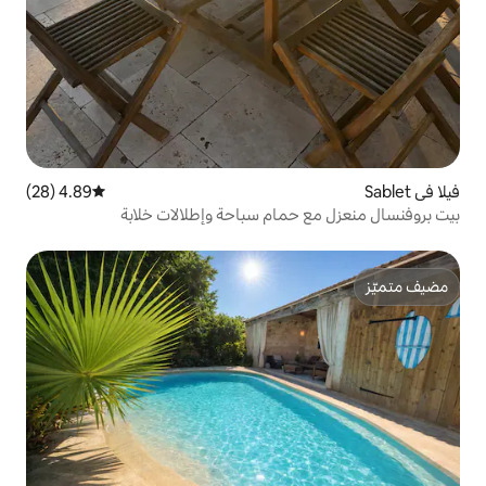
4.89 (28)
متوسط التقييم 4.89 من 5، 28 مراجعات
مام سباحة وإطلالات خلابة