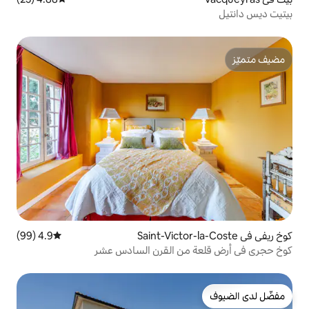
4.9 (99)
متوسط التقييم 4.9 من 5، 99 مراجعات