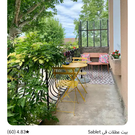
4.83 (60)
متوسط التقييم 4.83 من 5، 60 مراجعات