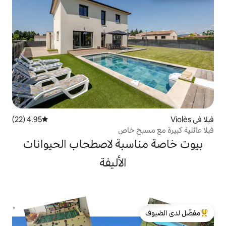
4.95 (22)
متوسط التقييم 4.95 من 5، 22 مراجعات
ح خاص
سبة لاصطحاب الحيوانات
الأليفة
لدى الضيوف