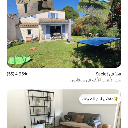
4.96 (55)
متوسط التقييم 4.96 من 5، 55 مراجعات
فانس
لدى الضيوف