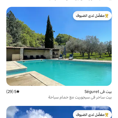
لدى الضيوف
5 (29)
متوسط التقييم 5 من 5، 29 مراجعات
ع حمام سباحة
لدى الضيوف