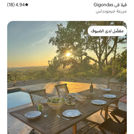
4.94 (18)
متوسط التقييم 4.94 من 5، 18 مراجعات