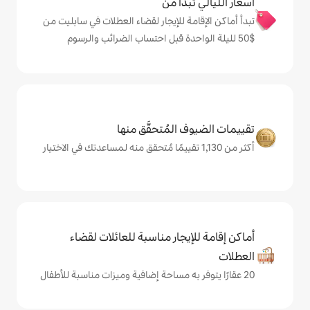
دأ من
ة للإيجار لقضاء العطلات في سابليت من
المُتحقَّق منها
يجار مناسبة للعائلات لقضاء