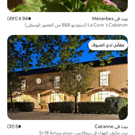
4.94 (491)
متوسط التقييم 4.94 من 5، 491 مراجعات
5 (31)
متوسط التقييم 5 من 5، 31 مراجعات
س، حمام سباحة 18×5