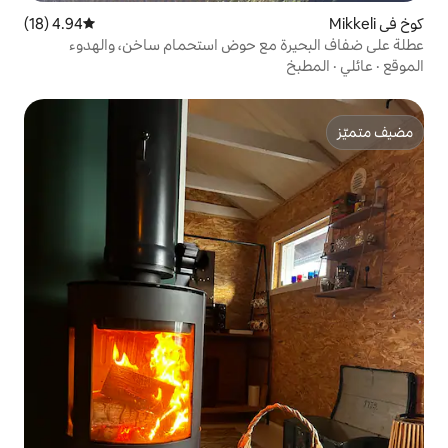
4.94 (18)
متوسط التقييم 4.94 من 5، 18 مراجعات
مع حوض استحمام ساخن، والهدوء