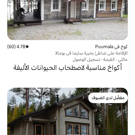
4.78 (60)
متوسط التقييم 4.78 من 5، 60 مراجعات
ايما في بومالا
وصول
اصطحاب الحيوانات الأليفة