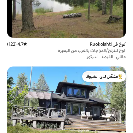
4.7 (122)
متوسط التقييم 4.7 من 5، 122 مراجعات
ب من البحيرة
لدى الضيوف