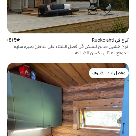
5 (8)
متوسط التقييم 5 من 5، 8 مراجعات
 فصل الشتاء على شاطئ بحيرة سايم
افة