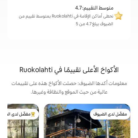
4
تحظى أماكن الإقامة في Ruokolahti بمتوسط تقييم من
ًا في Ruokolahti
ف: حصلت الأكواخ هذه على تقييمات
 الموقع والنظافة وغيرها.
كو
مفضّل لدى الضيوف
ك
من أبرز البيوت المفضّلة لدى الضيوف
ك