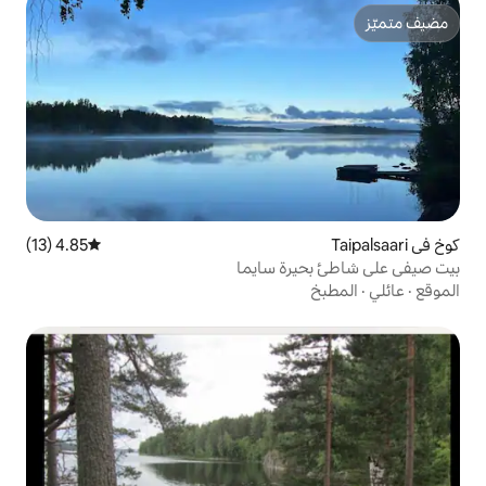
4.85 (13)
متوسط التقييم 4.85 من 5، 13 مراجعات
ة سايما