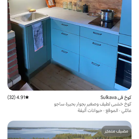
4.91 (32)
متوسط التقييم 4.91 من 5، 32 مراجعات
وار بحيرة ساجو
يفة