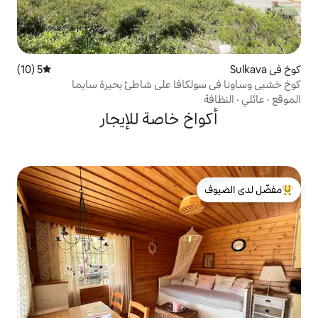
5 (10)
متوسط التقييم 5 من 5، 10 مراجعات
افا على شاطئ بحيرة سايما
خ خاصة للإيجار
لدى الضيوف