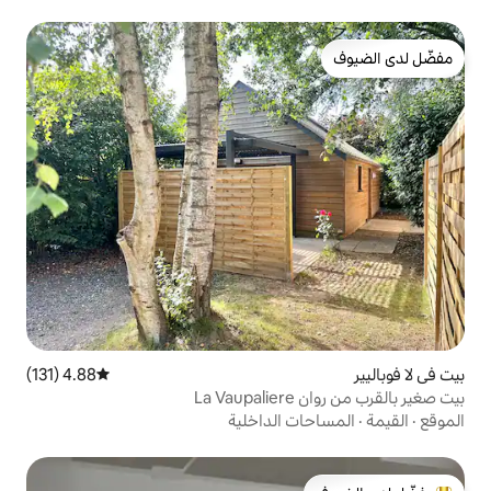
4.88 (131)
متوسط التقييم 4.88 من 5، 131 مراجعات
 الداخلية