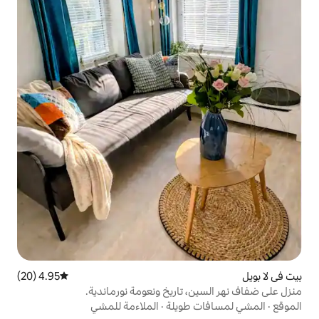
4.95 (20)
متوسط التقييم 4.95 من 5، 20 مراجعات
 تاريخ ونعومة نورماندية.
طويلة
·
الملاءمة للمشي