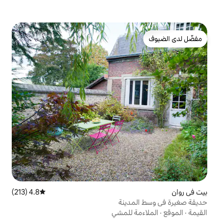
4.8 (213)
متوسط التقييم 4.8 من 5، 213 مراجعات
دينة
 للمشي