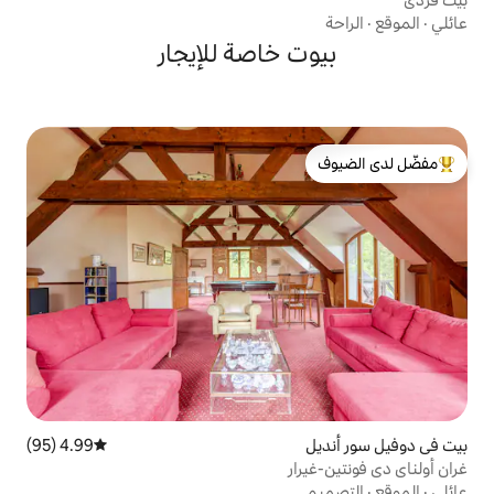
 خاصة للإيجار
لدى الضيوف
4.99 (95)
متوسط التقييم 4.99 من 5، 95 مراجعات
ر