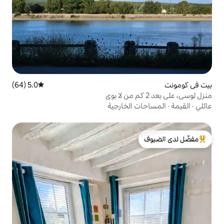
5.0 (64)
متوسط التقييم 5.0 من 5، 64 مراجعات
الخارجية
لدى الضيوف