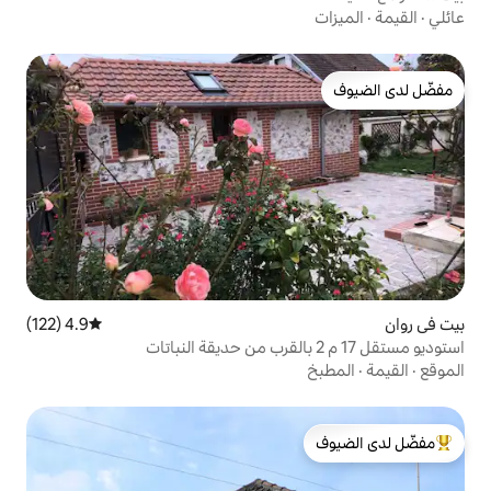
4.9 (122)
متوسط التقييم 4.9 من 5، 122 مراجعات
لدى الضيوف