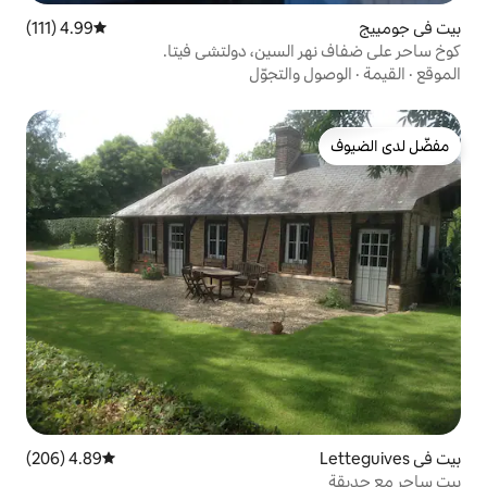
4.99 (111)
متوسط التقييم 4.99 من 5، 111 مراجعات
لسين، دولتشي فيتا.
لتجوّل
4.89 (206)
متوسط التقييم 4.89 من 5، 206 مراجعات