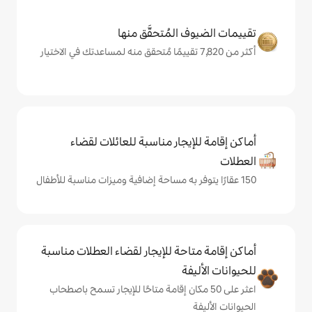
المُتحقَّق منها
يجار مناسبة للعائلات لقضاء
حة للإيجار لقضاء العطلات مناسبة
ة
ى 50 مكان إقامة متاحًا للإيجار تسمح باصطحاب