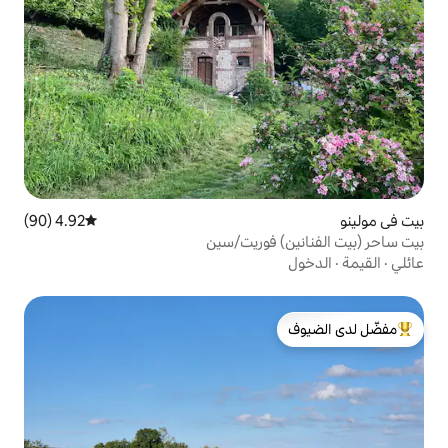
4.92 (90)
متوسط التقييم 4.92 من 5، 90 مراجعات
فوريت/سين
لدى الضيوف