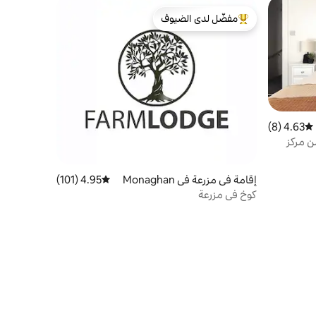
مفضّل لدى الضيوف
من أبرز البيوت المفضّلة لدى الضيوف
4.63 (8)
متوسط التقييم 4.63 من 5، 8 مراجعات
ى بُعد 100 متر من مركز
لشخص الواحد في
إقامة في مزرعة في Monaghan
4.95 (101)
متوسط التقييم 4.95 من 5، 101 مراجعات
كوخ في مزرعة