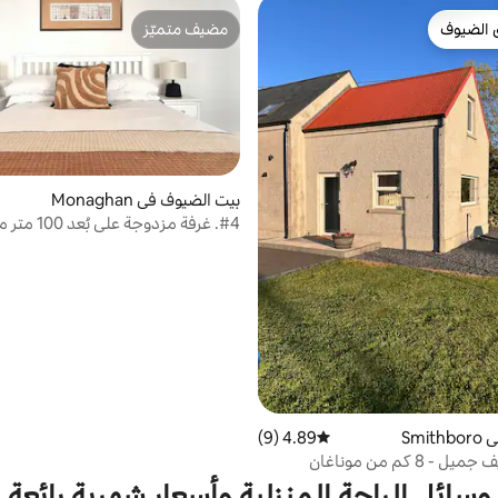
 الضيوف
مضيف متميّز
 الضيوف
مضيف متميّز
بيت الضيوف في Monaghan
#4. غرفة مزدوجة عل
المدينة ابتداءً من 62 يورو ل
الليلة
Smi
4.89 (9)
متوسط التقييم 4.89 من 5، 9 مراجعات
 8 كم من موناغان
وسائل الراحة المنزلية وأسعار شهرية رائعة