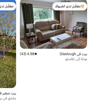
مفضّل لدى الضيوف
مفضّل لدى
من أبرز البيوت المفضّلة لدى الضيوف
مفضّل لدى
بيت في Glaslough
4.98 (43)
متوسط التقييم 4.98 من 5، 43 مراجعات
بوابة إلى غلاسلو
بيت صغير في thboro
ملحق في ريف جميل -