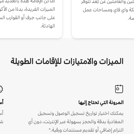
أماكن الإقامة هذه بالعديد م
ين والعاملين عن بُعد تتوفر
الميزات الفريدة، بدءًا من الأك
كة واي فاي ومساحات عمل
على جانب جرف أو القوارب الس
ة.
الهادئة.
الميزات والامتيازات للإقامات الطويلة
المرونة التي تحتاج إليها
أس
يمكنك اختيار تواريخ تسجيل الوصول وتسجيل
أس
المغادرة بدقة والحجز بسهولة عبر الإنترنت، دون أي
شه
التزام إضافي أو تقديم مستندات ورقية.*