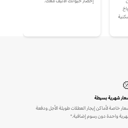
ن
إحضار حيوانك الأليف معك.
واخ
كنية
عار شهرية بسيطة
عار خاصة لأماكن إيجار العطلات طويلة الأجل ودفعة
رية واحدة دون رسوم إضافية.*