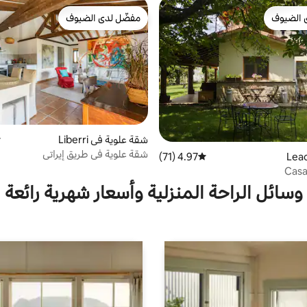
 الضيوف
مفضّل لدى الضيوف
 الضيوف
مفضّل لدى الضيوف
شقة علوية في Liberri
م
شقة علوية في طريق إيراتي
4.97 (71)
متوسط التقييم 4.97 من 5، 71 مراجعات
Casa
وسائل الراحة المنزلية وأسعار شهرية رائعة