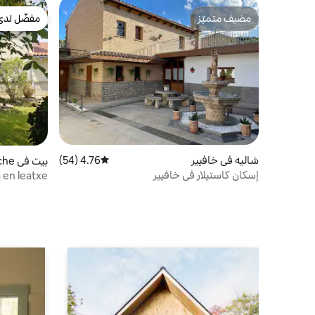
مضيف متميّز
مفضّل لدى
مضيف متميّز
مفضّل لدى
شاليه في خافيير
4.76 (54)
متوسط التقييم 4.76 من 5، 54 مراجعات
بيت في Leache
إسكان كاستيلار في خافيير
 en leatxe