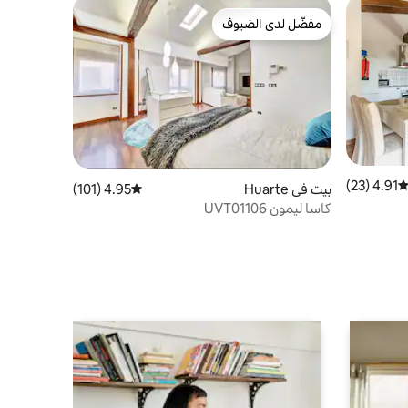
مفضّل لدى الضيوف
مفضّل لدى الضيوف
4.91 (23)
توسط التقييم 4.91 من 5، 23 مراجعات
بيت في Huarte
4.95 (101)
متوسط التقييم 4.95 من 5، 101 مراجعات
كاسا ليمون UVT01106