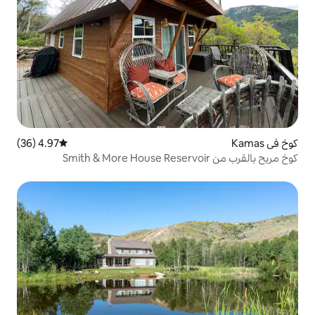
4.97 (36)
متوسط التقييم 4.97 من 5، 36 مراجعات