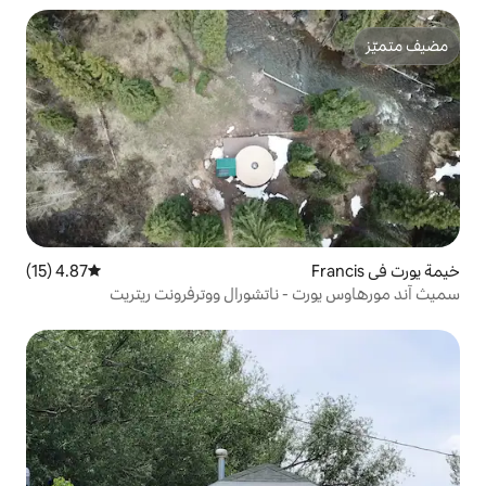
4.87 (15)
متوسط التقييم 4.87 من 5، 15 مراجعات
ناتشورال ووترفرونت ريتريت