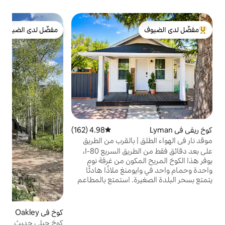
كو
مفضّل لدى الضيوف
ك
لدى الضيوف
مفضّل لدى الضيوف
ا
ي
ع
أ
ا
ا
4.98 (162)
متوسط التقييم 4.98 من 5، 162 مراجعات
ا
 بالقرب من الطريق
ف
 سيارات خاص | غرفة نوم
ف
على بعد دقائق فقط من الطريق السريع I-80،
ا
كون من غرفة نوم
نغ ملاذًا هادئًا
يتمتع بسحر البلدة الصغيرة. استمتع بالمطاعم
ًا على الأقدام
ساحات المريحة، وهو
يق أو العاملين عن
كوخ في Oakley
4.96 (57)
متوسط التقييم 4.96 من 5، 57 مراجعات
ص يبحث عن توقف
كوخ جبلي حديث في يوتا