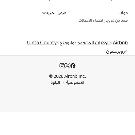
عرض المزيد
ت
دة
وايومنغ
Uinta County
© 2026 Airbnb, I
خصوصية
البنود