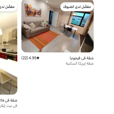
مفضّل لدى الضيوف
مفضّل لدى
مفضّل لدى الضيوف
مفضّل لدى
شقة في فيجونزا
4.95 (22)
متوسط التقييم 4.95 من 5، 22 مراجعات
شقة إيريكا السكنية
شقة في Oltre Brenta
في بيت إيلاري