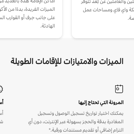
أماكن الإقامة هذه بالعديد م
ين والعاملين عن بُعد تتوفر
الميزات الفريدة، بدءًا من الأك
كة واي فاي ومساحات عمل
على جانب جرف أو القوارب الس
ة.
الهادئة.
الميزات والامتيازات للإقامات الطويلة
المرونة التي تحتاج إليها
أس
يمكنك اختيار تواريخ تسجيل الوصول وتسجيل
أس
المغادرة بدقة والحجز بسهولة عبر الإنترنت، دون أي
شه
التزام إضافي أو تقديم مستندات ورقية.*