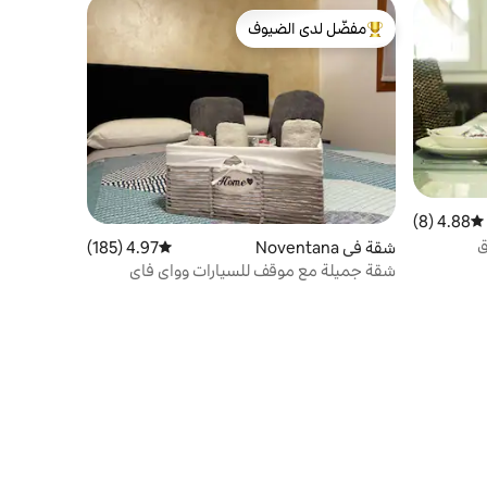
مفضّل لدى الضيوف
من أبرز البيوت المفضّلة لدى الضيوف
4.88 (8)
متوسط التقييم 4.88 من 5، 8 مراجعات
ق
شقة في Noventana
4.97 (185)
متوسط التقييم 4.97 من 5، 185 مراجعات
شقة جميلة مع موقف للسيارات وواي فاي