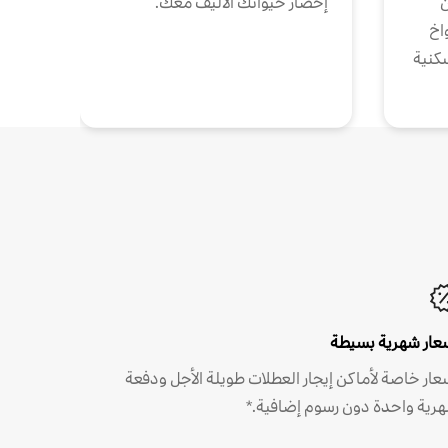
ن
إحضار حيوانك الأليف معك.
واخ
كنية
عار شهرية بسيطة
عار خاصة لأماكن إيجار العطلات طويلة الأجل ودفعة
رية واحدة دون رسوم إضافية.*