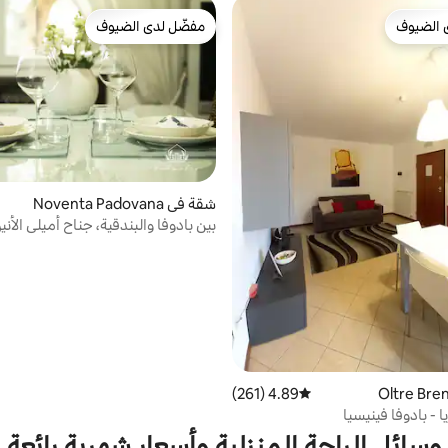
 الضيوف
مفضّل لدى الضيوف
 الضيوف
مفضّل لدى الضيوف
شقة في Noventa Padovana
بين بادوفا والبندقية، جناح أميلي الأني
4.89 (261)
متوسط التقييم 4.89 من 5، 261 مراجعات
ا - بادوفا فينيسيا
وسائل الراحة المنزلية وأسعار شهرية رائعة