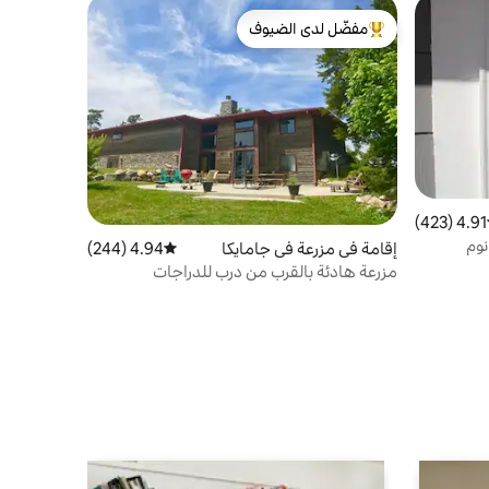
مفضّل لدى الضيوف
من أبرز البيوت المفضّلة لدى الضيوف
4.91 (423)
ط التقييم 4.91 من 5، 423 مراجعات
نوم
إقامة في مزرعة في جامايكا
4.94 (244)
متوسط التقييم 4.94 من 5، 244 مراجعات
مزرعة هادئة بالقرب من درب للدراجات