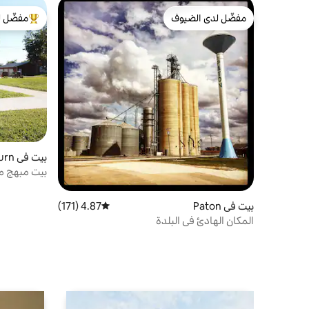
مفضّل لدى الضيوف
مفضّل ل
مفضّل لدى الضيوف
من أبرز ال
بيت في Minburn
بيت مبهج من 3 غرف نوم في بلدة صغي
بيت في Paton
4.87 (171)
متوسط التقييم 4.87 من 5، 171 مراجعات
المكان الهادئ في البلدة