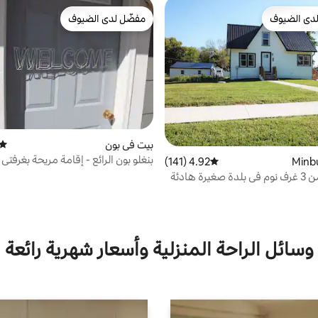
دى الضيوف
مفضّل لدى الضيوف
بيوت المفضّلة لدى الضيوف
مفضّل لدى الضيوف
بيت في بون
متوس
بنغلو بون الرائع - إقامة مريحة بغرفتي 
4.92 (141)
متوسط التقييم 4.92 من 5، 141 مراجعات
رة هادئة
وسائل الراحة المنزلية وأسعار شهرية رائعة