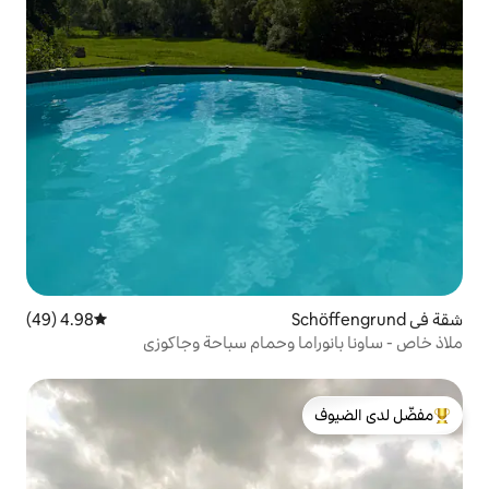
4.98 (49)
متوسط التقييم 4.98 من 5، 49 مراجعات
ا وحمام سباحة وجاكوزي
لدى الضيوف