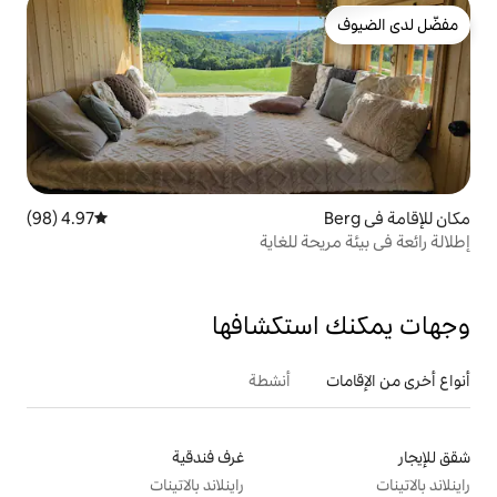
4.97 (98)
متوسط التقييم 4.97 من 5، 98 مراجعات
للغاية
تكشافها
أنشطة
غرف فندقية
راينلاند بالاتينات