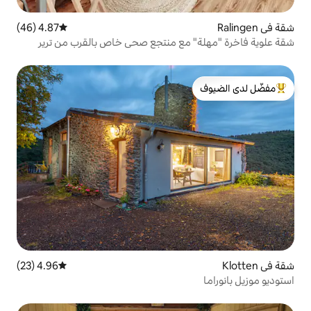
4.87 (46)
متوسط التقييم 4.87 من 5، 46 مراجعات
مع منتجع صحي خاص بالقرب من ترير
لدى الضيوف
4.96 (23)
متوسط التقييم 4.96 من 5، 23 مراجعات