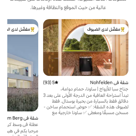
 الموقع والنظافة وغيرها.
في
مفضّل لدى الضيوف
فيلا
لدى الضيوف
من أبرز البيوت المفضّلة لدى الضيوف
م
أ
س
ا
ا
خ
ا
و
5 (93)
متوسط التقييم 5 من 5، 93 مراجعات
ر
حمام دوامة،
ض
تبدأ استراحة العافية من الدرجة الأولى على بعد 3
دقائق فقط بالسيارة من بحيرة بوستال. فقط
ه الشقة: ✅ حوض استحمام ساخن -
اونا خارجية مع
شقة في Herxheim am Berg
5 (71)
متوسط التقييم 5 من 5، 71
ري بالأشعة تحت
 عصري مع دش مطري
عطلة في وسط كروم العنب في بالاتينات
أثاث صالة وإطلالات
مرحبا بكم في هيركسهايم أم بيرج! تدعوك شقتنا
الكامل ✅ سرير نابض