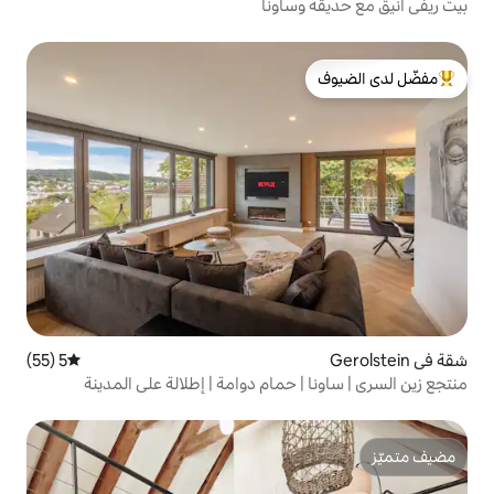
ساونا
لدى الضيوف
5 (55)
متوسط التقييم 5 من 5، 55 مراجعات
 حمام دوامة | إطلالة على المدينة