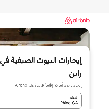
خطى
لى
لمحتوى
إيجارات البيوت الصيفية في
راين
إيجاد وحجز أماكن إقامة فريدة على Airbnb
الموقع
عند توفر النتائج، انتقل باستخدام السهمين لأعلى ولأسف