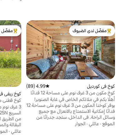
مفضّل لدى الضيوف
مفضّل ل
من أبرز البيوت المفضّلة لدى الضيوف
من أبرز ال
كوخ في كورديل
4.99 (89)
متوسط التقييم 4.99 من 5، 89 مراجعات
كوخ مكون من 3 غرف نوم على مساحة 12 فدانًا
كوخ ريفي في
بالقرب من بحيرة بلاكشير والطريق السريع I-75
أهلًا بكم في ملاذكم الخاص في غابة الصنوبر!
كوخ قطني مناسب
يوفر كوخنا المكون من 3 غرف نوم على مساحة 12
فدانًا إمكانية الاستمتاع بالانعزال مع جميع
وسائل الراحة. في الداخل، ستجد جدرانًا من
خشب الصنوبر الريفي ومدفأة تعمل بحطب
الموقع
·
عائلي
·
الجوار
البقالة والم
ومطبخًا مجهزًا بالكامل. في الخارج، يمكنك
القطن هو مل
عائلي
·
المو
الشواء على السطح أو التجمع حول حفرة النار
1200 قد