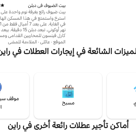
 للأطفال على فدان من الأرض.
بيت الضيوف في دبلن
)
متوسط 
لمقاعد في الفناء الخلفي مع أرجوحة
بيت ضيوف رائع بغرفة نوم واحدة على ا
وحفرة نار غاز. نرحب بالضيوف في
استرخ واستمتع في هذا المسكن الهاد
صة بعيدًا عن بيوتهم بما في ذلك
ي فاي ومطبخ كامل وشرفة شاشة.
نهر أوكوني. تبعد دبلن 15 
 ذاتي سهل بدون مفتاح!
كارل فينسون للمحاربين القدامى و
الموقع
·
عائلي
·
الملاءمة للمشي
دقيقة. غرفة نوم كبيرة جدًا بسرير بحج
لميزات الشائعة في إيجارات العطلات في راين
وشقة علوية. يم
الأقل وطفلين صغيرين. مطبخ كامل مع
تشمل الميزات الإنترنت والكابل وجهاز 
تكييف وتدفئة. تم توفير جميع الملاءات
وأدوات الطهي. شقة تقع فوق مرآب م
منحدر قوارب مجتمعي متاح.
موقف سيا
ي
مسبح
ا
أماكن تأجير عطلات رائعة أخرى في راين