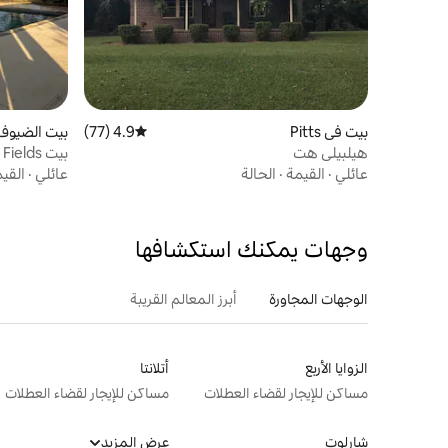
بيت في Pitts
4.9 (77)
متوسط التقييم 4.9 من 5، 77 مراجعات
بيت الضيوف
هيلبيلي هت
بيت Lilly Fields مع حمام سباحة!
عائلي
·
القيمة
·
الحالة
عائلي
·
القي
وجهات يمكنك استكشافها
الوجهات المجاورة
أبرز المعالم القريبة
الزوايا الأربع
أتلانتا
مساكن للإيجار لقضاء العطلات
مساكن للإيجار لقضاء العطلات
شارلوت
عرض المزيد