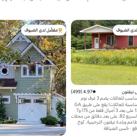
دى الضيوف
مفضّل لدى الضيوف
بيوت المفضّلة لدى الضيوف
من أبرز البيوت المفضّلة لدى الضيوف
 تيفتون
4.97 (499)
متوسط التقييم 4.97 من 5، 499 مراجعات
 للعائلات يضم 3 غرف نوم
3 غرف نوم مناسبة للعائلات! يقع على طريق GA
السريع 125N على بعد 3 أميال فقط من I75 و7
من الطريق السريع 82. على بعد دقائق من محلات
طاعم وبلدة تيفتون الترحيبية. كوخ
اذك الريفي الدافئ! يبلغ مساحته
قع
·
حُسن الضيافة
م مربع مع هواء/حرارة مركزية، كوخ