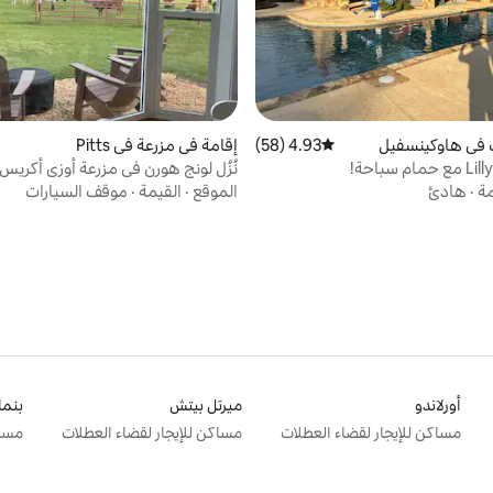
 في هاوكينسفيل
4.93 (58)
متوسط التقييم 4.93 من 5، 58 مراجعات
إقامة في مزرعة في Pitts
نُزُل لونج هورن في مزرعة أوزي أكريس
مة
·
هادئ
الموقع
·
القيمة
·
موقف السيارات
أورلاندو
ميرتل بيتش
بنما
مساكن للإيجار لقضاء العطلات
مساكن للإيجار لقضاء العطلات
مساك