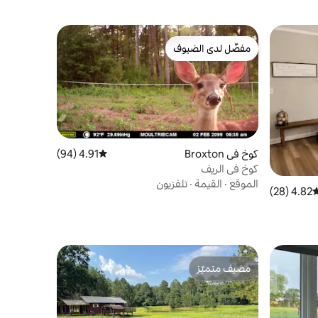
مفضّل لدى الضيوف
مفضّل لدى الضيوف
كوخ في Broxton
4.91 (94)
متوسط التقييم 4.91 من 5، 94 مراجعات
كوخ في الريف
الموقع
·
القيمة
·
تلفزيون
4.82 (28)
وسط التقييم 4.82 من 5، 28 مراجعات
مضيف متميّز
مضيف متميّز