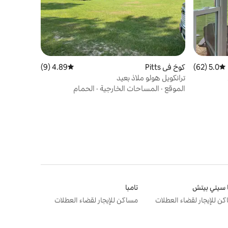
5.0 (62)
متوسط التقييم 5.0 من 5، 62 مراجعات
كوخ في Pitts
4.89 (9)
متوسط التقييم 4.89 من 5، 9 مراجعات
ترانكويل هولو ملاذ بعيد
الموقع
·
المساحات الخارجية
·
الحمام
 سيتي بيتش
تامبا
ن للإيجار لقضاء العطلات
مساكن للإيجار لقضاء العطلات