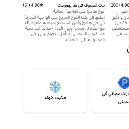
4.98 (200
التقييم 4.98 من 5، 200 مراجعات
بيت الضيوف في هازلهورست
4.96 (51)
متوسط التقييم 4.96 من 5، 51 مراجعات
لنهر
كوخ هادئ على الواجهة المائية
ئ والأنيق
انطلق إلى هذا الكوخ المريح على الواجهة البحرية
في الغابة. على بعد 7 أميال فقط من 1-16 على
في حي هادئ وآمن. استمتع بمياه هادئة إطلالة
دقيقة. يبعد مستشفى
مع حفرة نار مريحة بجوار الماء - مثالية للدردشة
مستشفى
عند غروب الشمس أو تأمل النجوم ليالي. في
فيروفيو بارك مسافة 20 دقيقة. ساذرن باينز 12
الداخل، استرخ في مسكن مصمم بشكل مريح
الموقع
·
عائلي
·
النظافة
م كوين
ومثالي للأزواج أو المسافرين المنفردين أو
كن أن يستوعب 4 بالغين على
العائلات الصغيرة. ارتشف قهوتك الصباحية على
 بار.
السطح، وشاهد غروب الشمس فوق الماء،
فيديو.
واسترخ النوم على أصوات الطبيعة. إقامة رائعة
 والأطباق
لليلة واحدة للمسافرين أو ملاذ مثالي للراحة
نفصل.
والرومانسية والاسترخاء.
رات مجاني في
مكيف هواء
لمبنى