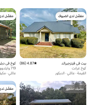
مفضّل لدى الضيوف
مفضّل لدى
مفضّل لدى الضيوف
مفضّل لدى
بيت في فيتزجيرالد
4.87 (86)
متوسط التقييم 4.87 من 5، 86 مراجعات
كوخ في دبل
كوخ غرانت
719 وايلدوود رانش، غرفتا نوم، 3 أسرّة
القيمة
·
عائلي
·
الديكور
عائلي
·
مكيف
مضيف متميّز
مفضّل لدى
مضيف متميّز
مفضّل لدى