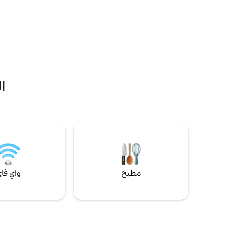
تحت النجوم. نرحب بالحيوانات الأليفة – هناك
واسع مناسب
فناء كبير للتجول فيه. أنت على بعد دقائق فقط
الكثير من ا
من الطريق السريع I-75/الطريق السريع 300
وشواية غاز 
(مثالي للراحة لليلة واحدة) وعلى مسافة قيادة
بيوتهم الخا
قصيرة بالسيارة عن معالم بحيرة بلاكشير
تلفزيون وا
السياحية.
تسجيل وصول
ا
مطبخ
واي فا