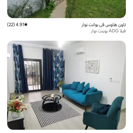
4.91 (22)
متوسط التقييم 4.91 من 5، 22 مراجعات