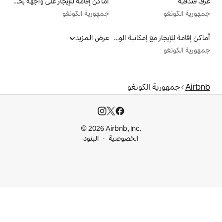
أماكن إقامة للإيجار على واجهة بحرية
جمهورية الكونغو
أماكن إقامة للإيجار مع إمكانية الوصول إلى الشاطئ
عرض المزيد
غو
© 2026 Airbnb, I
خصوصية
البنود