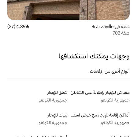
4.89 (27)
متوسط التقييم 4.89 من 5، 27 مراجعات
تكشافها
الشاطئ
شقق للإيجار
جمهورية الكونغو
أماكن إقامة للإيجار مع حوض استحمام ساخن
بيوت للإيجار
جمهورية الكونغو