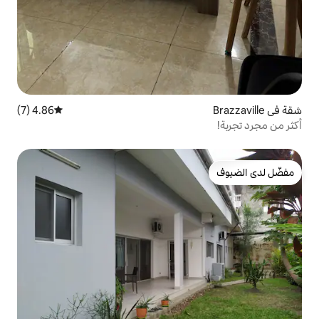
4.86 (7)
متوسط التقييم 4.86 من 5، 7 مراجعات