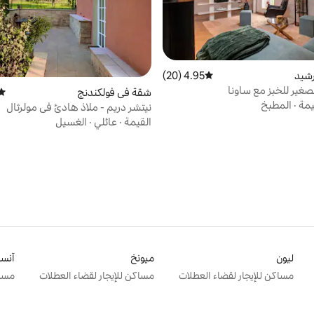
رشيد
4.95 (20)
متوسط التقييم 4.95 من 5، 20 مراجعات
صغير للخبز مع ساونا
شقة في فولكندنج
متوس
يمة
·
المطبخ
نيتشر دريم - ملاذ هادئ في مولرثال
القيمة
·
عائلي
·
الغسيل
ليون
ميونخ
آنس
مساكن للإيجار لقضاء العطلات
مساكن للإيجار لقضاء العطلات
مساك