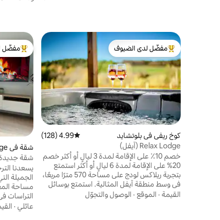
مفضّل لدى الضيوف
مفضّل ل
من أبرز البيوت المفضّلة لدى الضيوف
من أبرز ال
كوخ ريفي في بلوتشايد
4.99 (128)
متوسط التقييم 4.99 من 5، 128 مراجعات
Relax Lodge (آيفل)
شقة في Schuttrange
خصم 10٪ على الإقامة لمدة 3 ليالٍ أو أكثر خصم
شقة جديدة، غرفتا نو
20% على الإقامة لمدة 6 ليالٍ أو أكثر استمتع
يسعدنا التر
بتجربة ريلاكس لودج على مساحة 570 مترًا مربعًا،
في وسط منطقة آيفل المثالية. استمتع بوسائل
الراحة الفاخرة، بدءًا من حمامنا المائية الساخنة
القيمة
·
الموقع
·
الوصول والتجوّل
التراسات في
في الهواء الطلق، والتي تعد بالاسترخاء التام في
عائلي
·
القي
أي وقت من السنة. الإطلالة البانورامية على