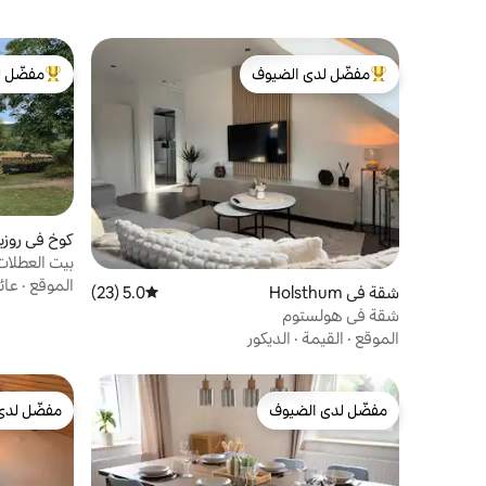
مفضّل لدى الضيوف
مفضّل ل
من أبرز البيوت المفضّلة لدى الضيوف
من أبرز ال
كوخ في روزب
بيت العطلات 
الموقع
·
عائ
شقة في Holsthum
5.0 (23)
متوسط التقييم 5.0 من 5، 23 مراجعات
شقة في هولستوم
الموقع
·
القيمة
·
الديكور
مفضّل لدى الضيوف
مفضّل لدى
مفضّل لدى الضيوف
مفضّل لدى