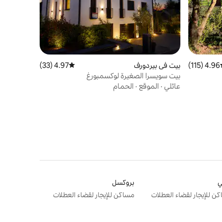
4.96 (115)
ط التقييم 4.96 من 5، 115 مراجعات
بيت في بيردورف
4.97 (33)
متوسط التقييم 4.97 من 5، 33 مراجعات
بيت سويسرا الصغيرة لوكسمبورغ
عائلي
·
الموقع
·
الحمام
ي
بروكسل
ن للإيجار لقضاء العطلات
مساكن للإيجار لقضاء العطلات