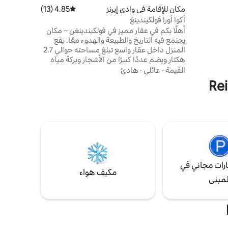
اريخية
مكان للإقامة في وادي إيرنز
4.85 (13)
متوسط التقييم 4.85 من 5، 13 مراجعات
أكوا أورا فولكيندينغ
أهلًا بكم في عقار مميز في فولكيندينغن – مكان
يجتمع فيه التاريخ والطبيعة والهدوء معًا. يقع
المنزل داخل عقار واسع تبلغ مساحته حوالي 2.7
هكتار ويضم عددًا كبيرًا من الأشجار وبركة مياه
ذات مناظر طبيعية تضم جزيرتين ومجرى مائي.
القيمة
·
عائلي
·
هادئ
هنا يمكنك الاستمتاع بخصوصية تامة – بعيدًا عن
الحياة اليومية. يتمثل أحد الميزات البارزة
الحقيقية في حمام السباحة الداخلي الخاص
المزود بساونا، والذي يتوفر لكم على مدار العام
ويجعل إقامتكم مميزة في أي وقت من السنة.
رات مجاني في
مكيف هواء
لمبنى