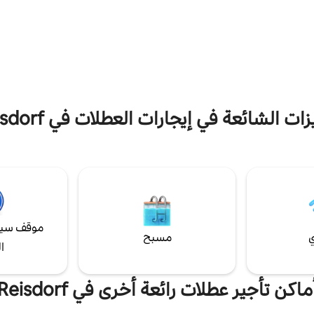
الغرفة الخضراء بسرير كهربائي 160 سم × 200
استمتع بساعات لا تنسى في القلعة الت
ن الغرفة الزرقاء للاختيار من بينها:
المائية!
سريران مزدوجان كهربائيان بطول 80 سم أو سرير
مزدوج كبير بطول 160 سم. تحتوي غرفة المعيشة
على أريكة جلدية قابلة للتحويل بارتفاع 160 سم ×
ات الشائعة في إيجارات العطلات في Reisdorf
موقف سيا
ي
مسبح
ا
ماكن تأجير عطلات رائعة أخرى في Reisdorf