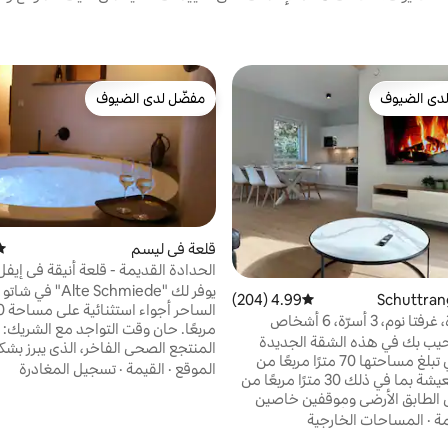
دى الضيوف
مفضّل لدى الضيوف
بيوت المفضّلة لدى الضيوف
مفضّل لدى الضيوف
قلعة في ليسم
متو
الحدادة القديمة - قلعة أنيقة في إيفل
يوفر لك "Alte Schmiede" ف
4.99 (204)
متوسط التقييم 4.99 من 5، 204 مراجعات
م، 3 أسرّة، 6 أشخاص
مربعًا. حان وقت التواجد مع الشريك
حيب بك في هذه الشقة الجديدة
المنتجع الصحي الفاخر، الذي يبرز بشك
الجميلة التي تبلغ مساحتها 70 مترًا مربعًا من
للإعجاب العناصر التاريخية من العصور
الموقع
·
القيمة
·
تسجيل المغادرة
مساحة المعيشة بما في ذلك 30 مترًا مربعًا من
يمكنك الاستمتاع بالنظر إلى ضوء المد
 الطابق الأرضي وموقفين خاصين
مسترخٍ تمامًا في الجاكوزي. يتميز المط
للسيارات. هناك غرفتا نوم و3 أسرّة كبيرة و3
مة
·
المساحات الخارجية
وغرفة النوم ذات الطابع العلوي بشكل 
تلفزيونات ذكية تصل إلى 6 أشخاص. تم تجهيز
للإعجاب من خلال جدران الحجر الرملي 