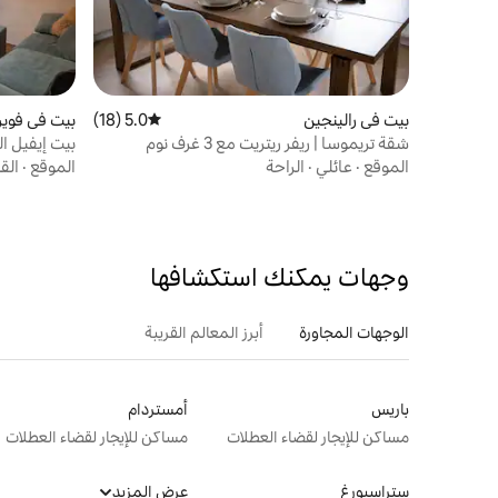
بيت في رالينجين
5.0 (18)
متوسط التقييم 5.0 من 5، 18 مراجعات
بيت في فوي
شقة تريموسا | ريفر ريتريت مع 3 غرف نوم
بيت إيفيل ال
الموقع
·
عائلي
·
الراحة
الموقع
·
الق
وجهات يمكنك استكشافها
الوجهات المجاورة
أبرز المعالم القريبة
باريس
أمستردام
مساكن للإيجار لقضاء العطلات
مساكن للإيجار لقضاء العطلات
ستراسبورغ
عرض المزيد