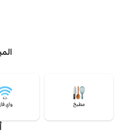
الطبيعة هي تجربة خاصة. توفر الساونا التي تبلغ
درجة حرارتها 90 درجة بما في ذلك غرفة
سم. تتضم
الاسترخاء استراحة مريحة للجسم والعقل.
يمكنك الاسترخاء بشكل مثالي على شرفتنا
الكبيرة.
200 سم.
الميز
مطبخ
واي فا
أ