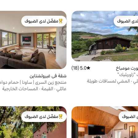
دى الضيوف
مفضّل لدى الضيوف
بيوت المفضّلة لدى الضيوف
من أبرز البيوت المفضّلة لدى الضيوف
ورت مومباخ
5.0 (18)
متوسط التقييم 5.0 من 5، 18 مراجعات
"زاوربليك"
شقة في غيرولشتاين
لي
·
المشي لمسافات طويلة
منتجع زين السري | ساونا | حمام دوامة
على المدينة
عائلي
·
القيمة
·
المساحات الخارجية
 الضيوف
مفضّل لدى الضيوف
 الضيوف
من أبرز البيوت المفضّلة لدى الضيوف