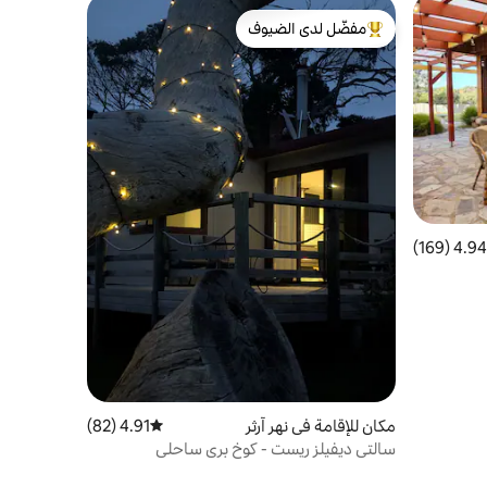
مفضّل لدى الضيوف
من أبرز البيوت المفضّلة لدى الضيوف
4.94 (169)
 التقييم 4.94 من 5، 169 مراجعات
مكان للإقامة في نهر آرثر
4.91 (82)
متوسط التقييم 4.91 من 5، 82 مراجعات
سالتي ديفيلز ريست - كوخ بري ساحلي