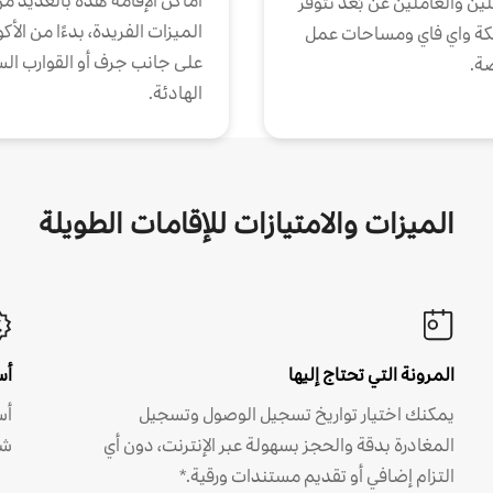
أماكن الإقامة هذه بالعديد م
ين والعاملين عن بُعد تتوفر
الميزات الفريدة، بدءًا من الأك
كة واي فاي ومساحات عمل
على جانب جرف أو القوارب الس
ة.
الهادئة.
الميزات والامتيازات للإقامات الطويلة
المرونة التي تحتاج إليها
أس
يمكنك اختيار تواريخ تسجيل الوصول وتسجيل
أس
المغادرة بدقة والحجز بسهولة عبر الإنترنت، دون أي
شه
التزام إضافي أو تقديم مستندات ورقية.*