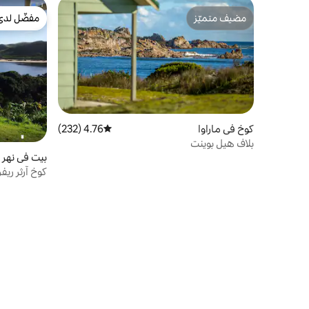
مضيف متميّز
مفضّل لدى
مضيف متميّز
مفضّل لدى
كوخ في ماراوا
4.76 (232)
متوسط التقييم 4.76 من 5، 232 مراجعات
بلاف هيل بوينت
بيت في نهر آ
كوخ آرثر ريفر