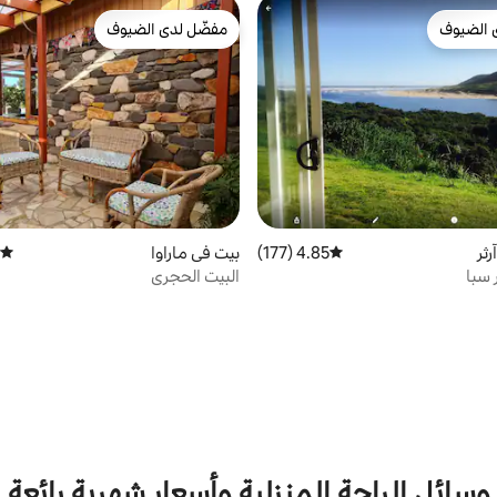
 الضيوف
مفضّل لدى الضيوف
 الضيوف
مفضّل لدى الضيوف
رثر
4.85 (177)
متوسط التقييم 4.85 من 5، 177 مراجعات
بيت في ماراوا
متوسط
 سبا
البيت الحجري
وسائل الراحة المنزلية وأسعار شهرية رائعة