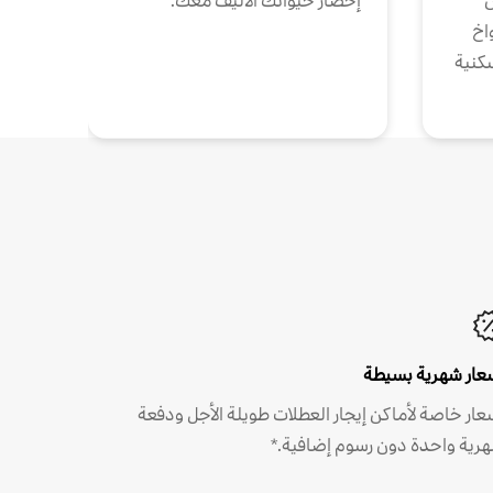
ن
إحضار حيوانك الأليف معك.
واخ
كنية
عار شهرية بسيطة
عار خاصة لأماكن إيجار العطلات طويلة الأجل ودفعة
رية واحدة دون رسوم إضافية.*