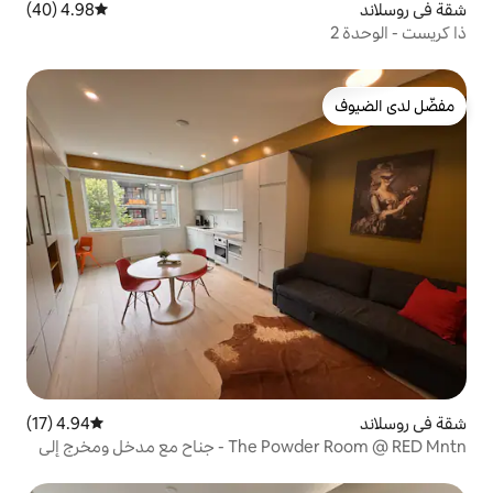
4.98 (40)
متوسط التقييم 4.98 من 5، 40 مراجعات
4.94 (17)
متوسط التقييم 4.94 من 5، 17 مراجعات
The Powder Room @ RED Mntn - جناح مع مدخل ومخرج إلى