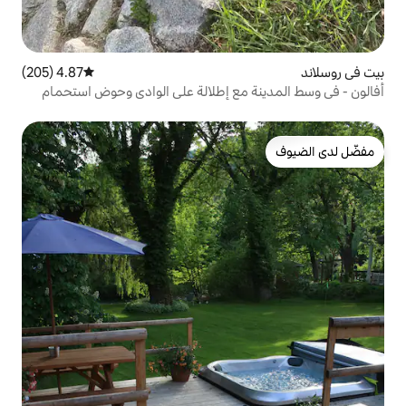
4.87 (205)
متوسط التقييم 4.87 من 5، 205 مراجعات
 مع إطلالة على الوادي وحوض استحمام