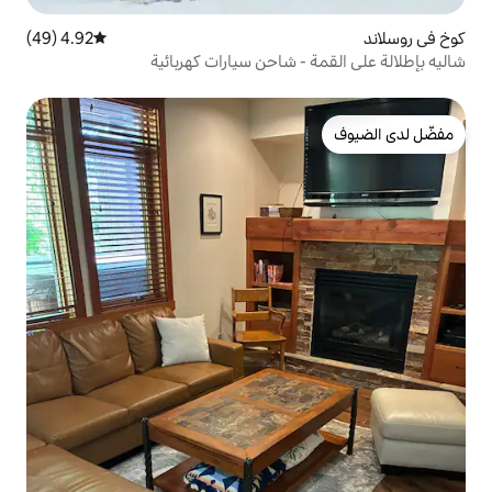
4.92 (49)
متوسط التقييم 4.92 من 5، 49 مراجعات
 شاحن سيارات كهربائية