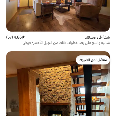
4.86 (57)
متوسط التقييم 4.86 من 5، 57 مراجعات
ات فقط من الجبل الأحمر/حوض