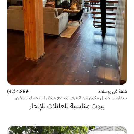
4.88 (42)
متوسط التقييم 4.88 من 5، 42 مراجعات
بة للعائلات للإيجار