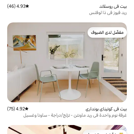
4.93 (46)
متوسط التقييم 4.93 من 5، 46 مراجعات
4.92 (75)
متوسط التقييم 4.92 من 5، 75 مراجعات
نتن - تزلج/دراجة - ساونا وغسيل