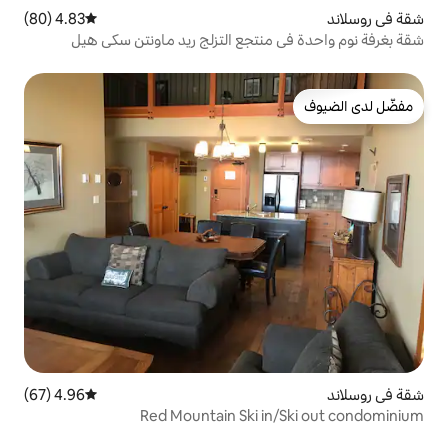
4.83 (80)
متوسط التقييم 4.83 من 5، 80 مراجعات
نتجع التزلج ريد ماونتن سكي هيل
4.96 (67)
متوسط التقييم 4.96 من 5، 67 مراجعات
Red Mountain Ski i