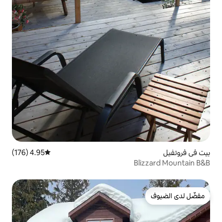
4.95 (176)
متوسط التقييم 4.95 من 5، 176 مراجعات