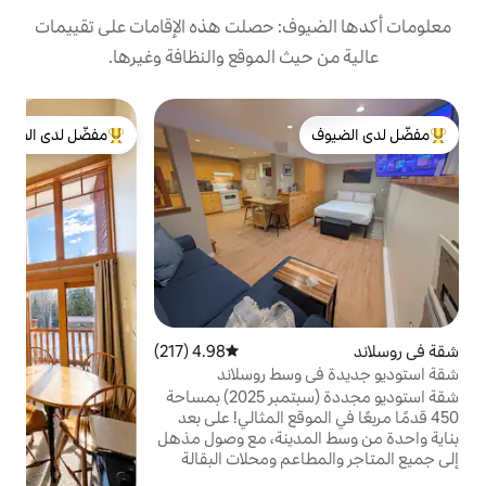
: حصلت هذه الإقامات على تقييمات
 الموقع والنظافة وغيرها.
ج
مفضّل لدى الضيوف
لدى الضيوف
من أبرز البيوت المفضّلة لدى الضيوف
ج
.
و
س
م
و
ا
ا
و
م
4.98 (217)
متوسط التقييم 4.98 من 5، 217 مراجعات
سط روسلاند
و
ن
شقة استوديو مجددة (سبتمبر 2025) بمساحة
ا
450 قدمًا مربعًا في الموقع المثالي! على بعد
دينة، مع وصول مذهل
م ومحلات البقالة
المحلية والمخابز/المقاهي. موقف سيارات