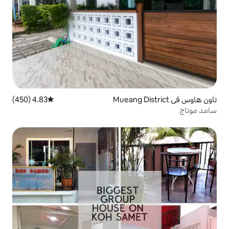
4.83 (450)
متوسط التقييم 4.83 من 5، 450 مراجعات