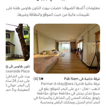
: حصلت بيوت التاون هاوس هذه على
 حيث الموقع والنظافة وغيرها.
ت
با
ي
ا
إ
ا
ع
تاون هاوس في Chakphong
4.89 (19)
متوسط التقييم 4.89 من 5، 19 مراجعات
Oceanside Place - بيت في منطقة هادئة
ا
بالقرب من الشاطئ
بيت على الشاطئ للإيجار في مرفق يخضع لحراسة
5 (4)
متوسط التقييم 5 من 5، 4 مراجعات
ل
على مدار 24 ساعة مع إمكانية الوصول المباشر
إلى البحر. حوالي 150 مترًامربعًا من مساحة
ا
حر الموقع: يقع في
المعيشة، و 3 حمامات/مرحاض، و 3 غرف نوم
عة موانغ، مقاطعة
واسعة مع تراسات أو شرفة. واي فاي، مطبخ مع
الشاطئ، والسباحة في
ثلاجة. غرفة معيشة كبيرة مع منطقة لتناول
ك الركض وممارسة
الطعام، وتلفزيون ذكي. تم تكييف المنزل بالكامل.