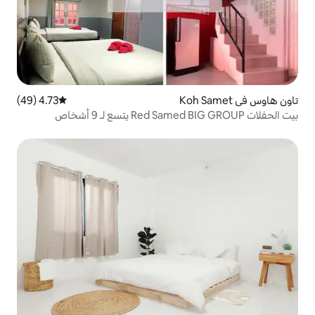
4.73 (49)
متوسط التقييم 4.73 من 5، 49 مراجعات