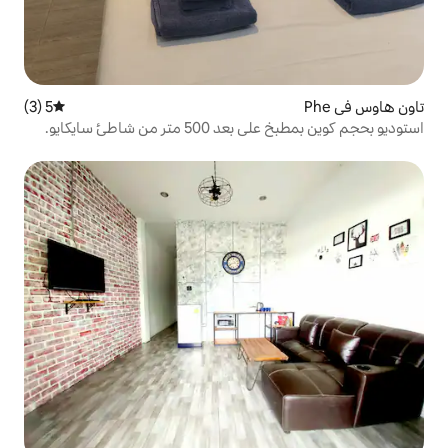
5 (3)
متوسط التقييم 5 من 5، 3 مراجعات
من شاطئ سايكايو.