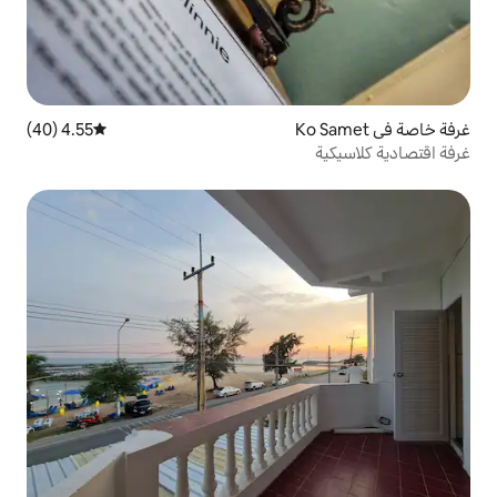
4.55 (40)
متوسط التقييم 4.55 من 5، 40 مراجعات