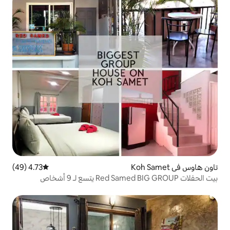
4.73 (49)
متوسط التقييم 4.73 من 5، 49 مراجعات