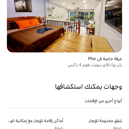
تكشافها
أماكن إقامة للإيجار مع إمكانية الوصول إلى الشاطئ
رايونغ