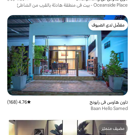
4.76 (168)
متوسط التقييم 4.76 من 5، 168 مراجعات