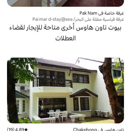
Pai ma
أخرى متاحة للإيجار لقضاء
العطلات
4.89 (19)
متوسط التقييم 4.89 من 5، 19 مراجعات