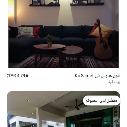
4.79 (179)
متوسط التقييم 4.79 من 5، 179 مراجعات