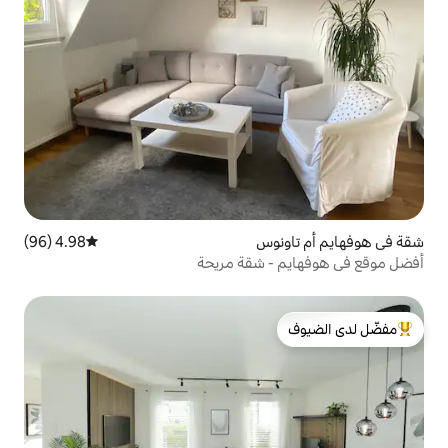
وس
4.98 (96)
متوسط التقييم 4.98 من 5، 96 مراجعات
 شقة مريحة
لدى الضيوف