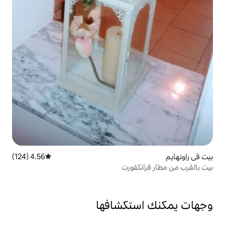
4.56 (124)
متوسط التقييم 4.56 من 5، 124 مراجعات
فورت
تكشافها