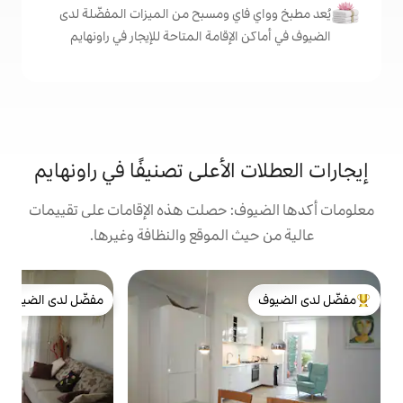
اي ومسبح من الميزات المفضّلة لدى
لإقامة المتاحة للإيجار في راونهايم
الأعلى تصنيفًا في راونهايم
: حصلت هذه الإقامات على تقييمات
 الموقع والنظافة وغيرها.
ش
مفضّل لدى الضيوف
لدى الضيوف
مفضّل لدى الضيوف
س
م
ت
م