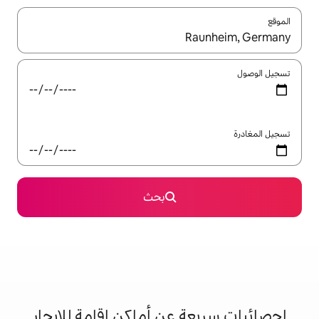
ل باستخدام السهمين لأعلى ولأسفل أو استكشف عن طريق اللمس أو السحب.
بحث
 عن أماكن إقامة للإيجار