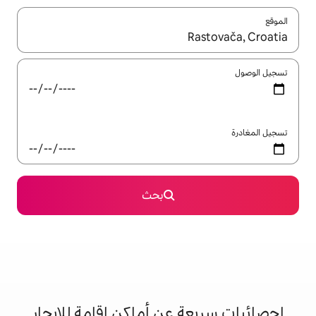
ل باستخدام السهمين لأعلى ولأسفل أو استكشف عن طريق اللمس أو السحب.
بحث
 عن أماكن إقامة للإيجار