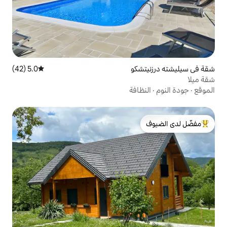
كو
5.0 (42)
متوسط التقييم 5.0 من 5، 42 مراجعات
فة
لدى الضيوف