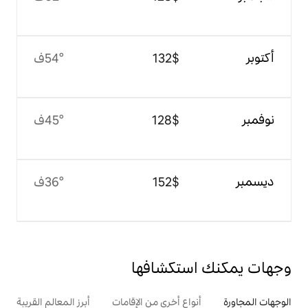
$‏132
54°ف
$‏128
45°ف
$‏152
36°ف
تكشافها
ع أخرى من الإقامات
أبرز المعالم القريبة