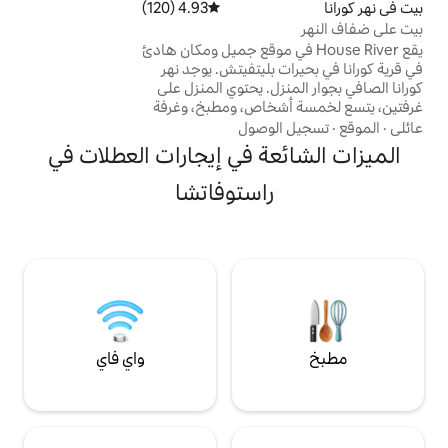
4.93 (120)
متوسط التقييم 4.93 من 5، 120 مراجعات
محل البقالة والحانات على مسافة 200 متر. تقع
محطة الوقود والمطاعم ضمن دائرة نصف
House في موقع جميل ومكان هادئ
قطرها 3 كيلومترات.
في قرية كورانا في بحيرات بليتفيتش. يوجد نهر
كورانا الصافي بجوار المنزل. يحتوي المنزل على
اص، ومطبخ، وغرفة
م، وتراس. - توجد
وصول
مطاعم وسوبر ماركت رائعة على بعد 3 كم -
ة في إيجارات العطلات في
مدخل الحديقة الوطنية لبحيرات على بعد 3.5 كم
فقط - يقع كل من Speleon (مركز التراث تحت
استوفاتشا
الأرض) وكذلك كهوف باراسيفي في مكان قريب -
ه الصغيرة (راستوك) 🌿
واي فاي