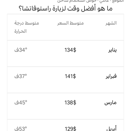
حمام ساخن
قت لزيارة راستوفاتشا؟
وسط السعر
متوسط درجة
الحرارة
$‏134
34°ف
$‏141
37°ف
$‏138
45°ف
$‏129
53°ف