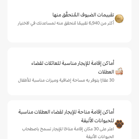
المُتحقَّق منها
يجار مناسبة للعائلات لقضاء
حة للإيجار لقضاء العطلات مناسبة
ة
ى 30 مكان إقامة متاحًا للإيجار تسمح باصطحاب