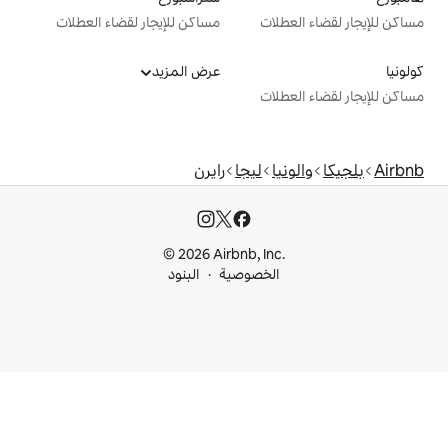
ت
مساكن للإيجار لقضاء العطلات
عرض المزيد
ت
ليجا
رايرن
© 2026 Airbnb, I
خصوصية
البنود