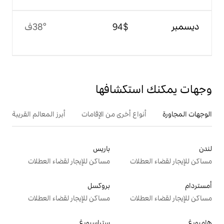
$‏94
38°ف
تكشافها
ع أخرى من الإقامات
أبرز المعالم القريبة
باريس
ت
مساكن للإيجار لقضاء العطلات
بروكسل
ت
مساكن للإيجار لقضاء العطلات
ستراسبورغ