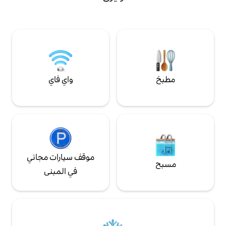
طبق 🍖🧀 مقبلات 🥐 وجبة الإفطار جلسة 💆‍♂️💆‍♀️
أطفال). تتوفر منطقة جلوس في الهواء الطلق،
دليك للاسترخاء لمدة 50 دقيقة لشخصين على
على Göhle مباشرة، لضيوفنا.
واي فاي
موقف سيارات مجاني
في المبنى