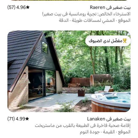
4.96 (57)
متوسط التقييم 4.96 من 5، 57 مراجعات
رومانسية في بيت صغير!
طويلة
·
الدقة
لدى الضيوف
4.99 (71)
متوسط التقييم 4.99 من 5، 71 مراجعات
بيعة بالقرب من ماستريخت
وم