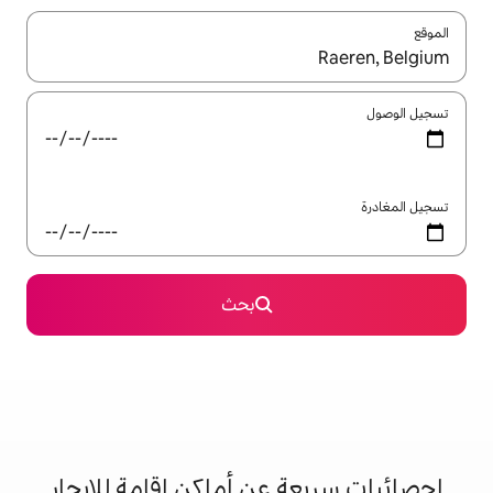
ل باستخدام السهمين لأعلى ولأسفل أو استكشف عن طريق اللمس أو السحب.
بحث
 عن أماكن إقامة للإيجار