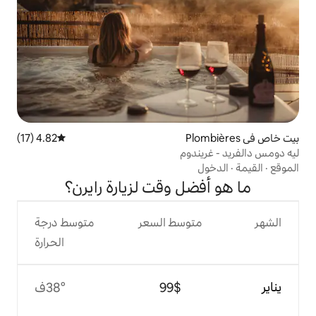
4.82 (17)
متوسط التقييم 4.82 من 5، 17 مراجعات
وم
ل وقت لزيارة رايرن؟
وسط السعر
متوسط درجة
الحرارة
$‏99
38°ف