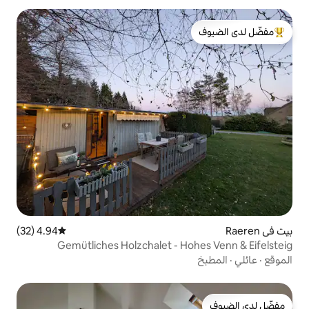
لدى الضيوف
4.94 (32)
متوسط التقييم 4.94 من 5، 32 مراجعات
Gemütliches Holzchalet - H