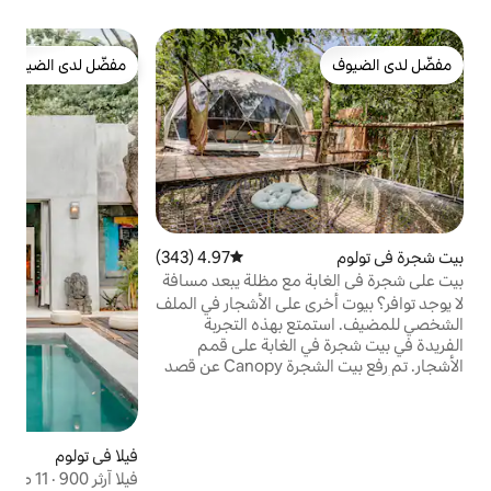
ش
مفضّل لدى الضيوف
أفضل 
مفضّل لدى الضيوف
ي
ا
م
ع
ا
ا
4.97 (343)
متوسط التقييم 4.97 من 5، 343 مراجعات
ا
مع مظلة يبعد مسافة
ي
على الأشجار في الملف
و
بهذه التجربة
ب
الغابة على قمم
الأشجار. تم رفع بيت الشجرة Canopy عن قصد
6 أمتار/20 قدمًا) وتم تصميمه بين
ئية الفسيحة كل
لتخييم الفاخر: سرير
الية السرعة. استرخ
فيلا في تولوم
4.94 (154)
متوسط التقييم 4.94 من 5، 154 مراجعات
أرجوحة الشبكية
فيلا آرثر 900 · 11 ضيفًا · موظفون دائمون
 في النجوم. يقع