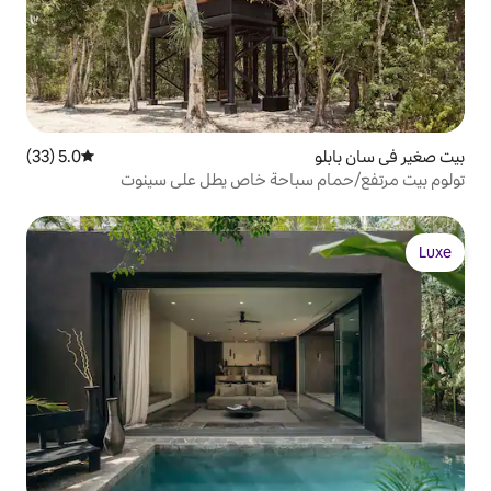
5.0 (33)
متوسط التقييم 5.0 من 5، 33 مراجعات
باحة خاص يطل على سينوت