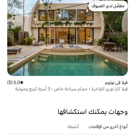
5.0 (5)
متوسط التقييم 5.0 من 5، 5 مراجعات
خاص • 3 أسرّة كينج وشواية
تكشافها
أنشطة