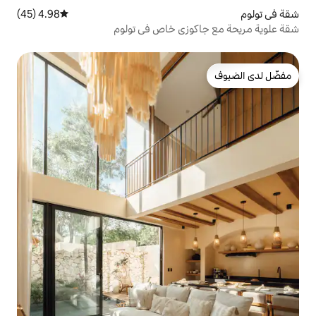
4.98 (45)
متوسط التقييم 4.98 من 5، 45 مراجعات
وزي خاص في تولوم