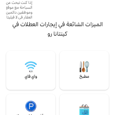
إذا كنت تبحث عن فيلا خاصة كبيرة أمام حمام
 بعد 10-15 دقيقة بالسيارة من
السباحة مع موقع رائع، ومسؤول خدمات، وأمن،
لى بعد نزهة قصيرة
وموظفين دائمين، فهذا هو الخيار الصحيح. يقع
العقار في لا فيليتا وتبلغ مساحته 9687 قدمًا
مربعًا. فقط لأجلك. لن تجد منزلاً آخر مشابهًا في
ة في إيجارات العطلات في
المنطقة. صُممت غرفها الواسعة وجدرانها التي
يبلغ طولها 12 قدمًا لاستيعاب 11 ضيفًا، وتوفر
كينتانا رو
الخصوصية وتحيط بها الحدائق المورقة مع
نافورات أسماك كوي، وحمام سباحة كبير مع
كراسي استراحة، وحوض استحمام خارجي،
ومكان للشواء، ومنطقة لليوغا. إفطار يومي
مقابل تكلفة إضافية.
واي فاي