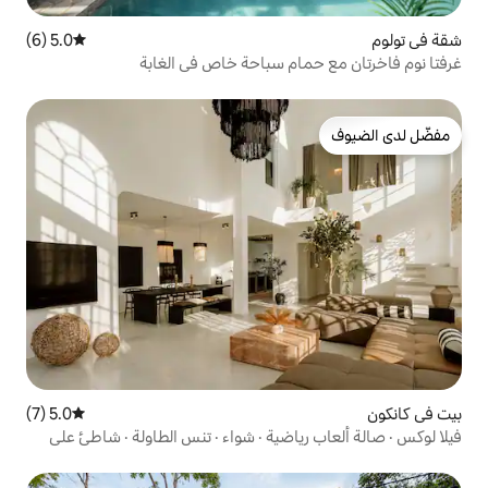
5.0 (6)
متوسط التقييم 5.0 من 5، 6 مراجعات
م سباحة خاص في الغابة
5.0 (7)
متوسط التقييم 5.0 من 5، 7 مراجعات
اضية · شواء · تنس الطاولة · شاطئ على