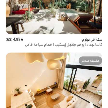
4.98 (63)
متوسط التقييم 4.98 من 5، 63 مراجعات
 إيسكيب | حمام سباحة خاص