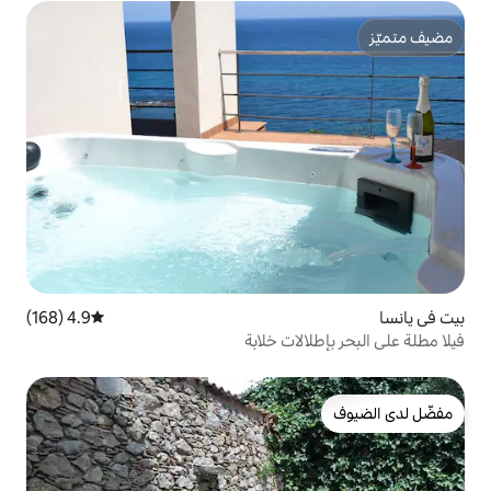
4.9 (168)
متوسط التقييم 4.9 من 5، 168 مراجعات
ات خلابة