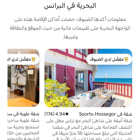
رية في البرانس
وف: حصلت أماكن الإقامة هذه على
ييمات عالية من حيث الموقع والنظافة
وغيرها.
ش
مفضّل لدى الضيوف
ا
شاليه 
لدى الضيوف
من أبرز البيوت المفضّلة لدى الضيوف
م
ح
و
ل
م
شقة علوية في سان سبستيان
4.95 (332)
متوسط التقييم 4.95 من 5، 332 مراجعات
4.94 (174)
متوسط التقييم 4.94 من 5، 174 مراجعات
ا
شقة علوية ساحرة في البلدة القديمة في
حر مع تراس مطل على
ب
دونوستيا
استمتع بتجربة سان سيباستيان مثل السكان
 البحر في شقتنا
ا
المحليين من خلال الإقامة في أحد أكثر الشوارع
الحديثة التي تبلغ مساحتها 56 مترًا مربعًا في
التاريخية والشخصية في المدينة: كالي 31 دي
المسكن الأنيق في