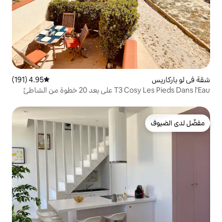
4.95 (191)
متوسط التقييم 4.95 من 5، 191 مراجعات
ة من الشاطئ