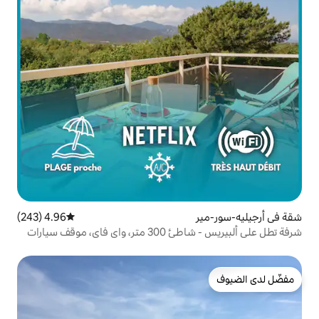
4.96 (243)
متوسط التقييم 4.96 من 5، 243 مراجعات
موقف سيارات