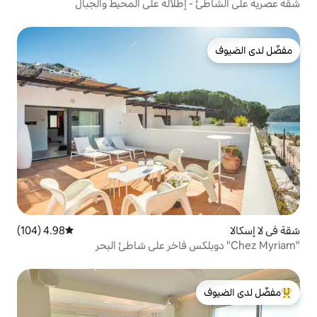
إطلالة على المحيط والجبال
4.98 (104)
متوسط التقييم 4.98 من 5، 104 مراجعات
لدى الضيوف