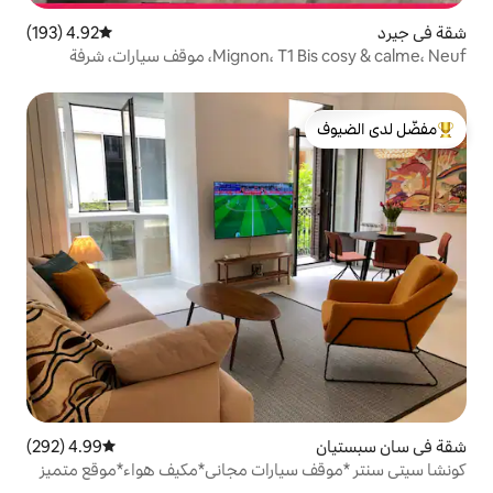
4.92 (193)
متوسط التقييم 4.92 من 5، 193 مراجعات
موقف سيارات، شرفة
لدى الضيوف
4.99 (292)
متوسط التقييم 4.99 من 5، 292 مراجعات
سيارات مجاني*مكيف هواء*موقع متميز