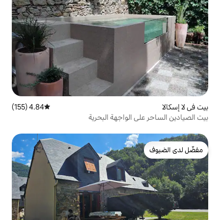
4.84 (155)
متوسط التقييم 4.84 من 5، 155 مراجعات
لواجهة البحرية