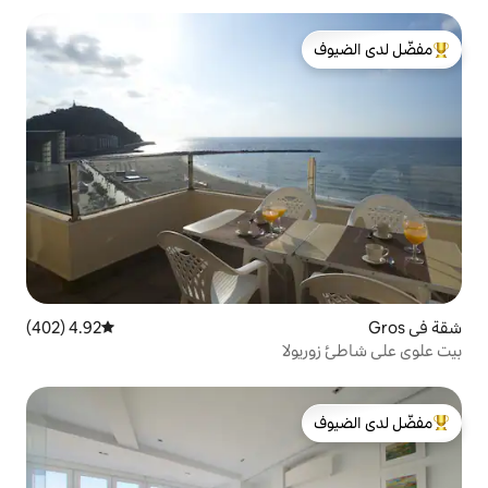
لدى الضيوف
4.92 (402)
متوسط التقييم 4.92 من 5، 402 مراجعات
ا
لدى الضيوف