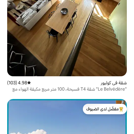
4.98 (103)
متوسط التقييم 4.98 من 5، 103 مراجعات
"Le Belvédère" شقة T4 فسيحة، 100 متر مربع مكيفة الهواء مع
لدى الضيوف