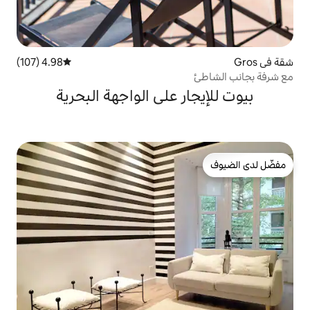
4.98 (107)
متوسط التقييم 4.98 من 5، 107 مراجعات
ر على الواجهة البحرية