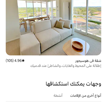
4.96 (105)
متوسط التقييم 4.96 من 5، 105 مراجعات
ات، والشاطئ عند قدميك
تكشافها
أنشطة