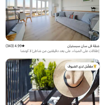
4.99 (343)
متوسط التقييم 4.99 من 5، 343 مراجعات
 بعد دقيقتين من شاطئ لا كونشا
لدى الضيوف