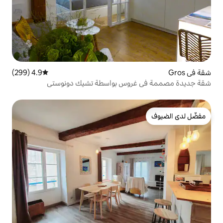
4.9 (299)
متوسط التقييم 4.9 من 5، 299 مراجعات
روس بواسطة تشيك دونوستي