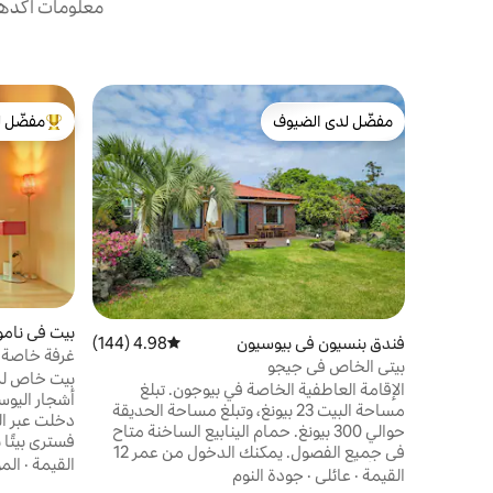
معلومات أكدها 
مفضّل لدى الضيوف
مفضّل ل
مفضّل لدى الضيوف
من أبرز ال
بيت في نامو
فندق بنسيون في بيوسيون
4.98 (144)
متوسط التقييم 4.98 من 5، 144 مراجعات
غرفة خاصة ف
بيتي الخاص في جيجو
هادئة لفريق
بيت خاص لم
الإقامة العاطفية الخاصة في بيوجون. تبلغ
سامسام اون
أشجار اليوسف
مساحة البيت 23 بيونغ، وتبلغ مساحة الحديقة
دخلت عبر ال
حوالي 300 بيونغ. حمام الينابيع الساخنة متاح
في جميع الفصول. يمكنك الدخول من عمر 12
العقار بعيد
القيمة
·
الم
عامًا أو أكثر.(يرجى الاتصال بنا عن طريق الرسائل
القيمة
·
عائلي
·
جودة النوم
في قلب القر