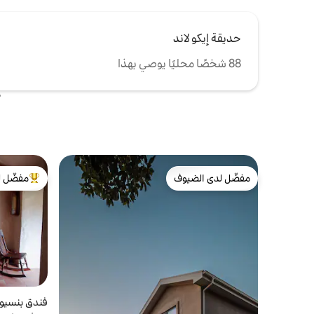
حديقة إيكو لاند
88 شخصًا محليًا يوصي بهذا
مفضّل لدى الضيوف
مفضّل ل
مفضّل لدى الضيوف
من أبرز ال
فندق بنسيون