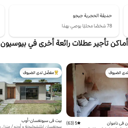
حديقة الحجرية جيجو
78 شخصًا محليًا يوصي بهذا
أماكن تأجير عطلات رائعة أخرى في بيوسيون
دى الضيوف
مفضّل لدى الضيوف
بيوت المفضّلة لدى الضيوف
من أبرز البيوت المفضّلة لدى الضيوف
بيت في سيونغسان-أوب
 في ناموان
5 (63)
متوسط التقييم 5 من 5، 63 مراجعات
سونغسان إيلتشولبونغ و أودو / منزل