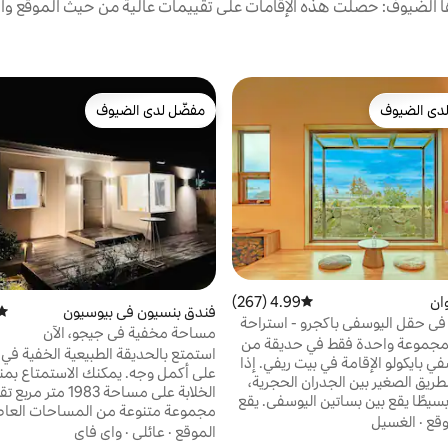
الضيوف: حصلت هذه الإقامات على تقييمات عالية من حيث الموقع وال
دى الضيوف
مفضّل لدى الضيوف
بيوت المفضّلة لدى الضيوف
مفضّل لدى الضيوف
ان
4.99 (267)
متوسط التقييم 4.99 من 5، 267 مراجعات
فندق بنسيون في بيوسيون
متوس
ي حقل اليوسفي باكجرو - استراحة
مساحة مخفية في جيجو، الآن
 واحد فقط، ميكانج بادتساي
جموعة واحدة فقط في حديقة من
استمتع بالحديقة الطبيعية الخفية ف
جو
ي بايكولو الإقامة في بيت ريفي. إذا
على أكمل وجه. يمكنك الاستمتا
طريق الصغير بين الجدران الحجرية،
فسترى بيتًا بسيطًا يقع بين بساتين اليوسفي. يقع
مجموعة متنوعة من المساحات العاطف
ًا عن صخب وضوضاء الشارع الرئيسي،
وقع
·
الغسيل
لك، بما في ذلك المولي الوردي والبا
الموقع
·
عائلي
·
واي فاي
ية، ويحيط به الخضرة في جميع