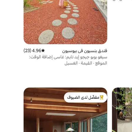
خلي /
أشخاص كحد أقصى /
فندق بنسيون في بيوسيون
4.96 (23)
متوسط التقييم 4.96 من 5، 23 مراجعات
سيغو بوبو جيجو إيد تايم: غاسي إضافة الوقت:
حيث يضاف الوقت
الموقع
·
القيمة
·
الغسيل
مفضّل لدى الضيوف
من أبرز البيوت المفضّلة لدى الضيوف