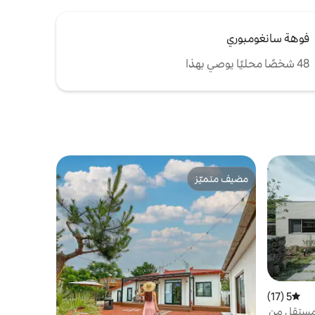
فوهة سانغومبوري
48 شخصًا محليًا يوصي بهذا
مضيف متميّز
مضيف متميّز
5 (17)
متوسط التقييم 5 من 5، 17 مراجعات
 مستقل من