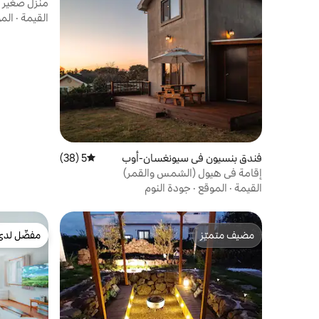
منزل صغير ف
هوسيجول ج
القيمة
·
الم
فندق بنسيون في سيونغسان-أوب
5 (38)
متوسط التقييم 5 من 5، 38 مراجعات
إقامة في هيول (الشمس والقمر)
القيمة
·
الموقع
·
جودة النوم
مضيف متميّز
مفضّل لدى
مضيف متميّز
مفضّل لدى