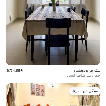
4.88 (67)
متوسط التقييم 4.88 من 5، 67 مراجعات