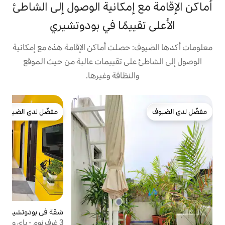
 إمكانية الوصول إلى الشاطئ
ييمًا في بودوتشيري
 حصلت أماكن الإقامة هذه مع إمكانية
على تقييمات عالية من حيث الموقع
النظافة وغيرها.
ش
مفضّل لدى الضيوف
JOY - غر
مفضّل لدى الضيوف
غ
ا
و
و
ب
م
غ
شقة في بودوتشيري
4.95 (159)
متوسط التقييم 4.95 من 5، 159 مراجعات
ت
3 غرف نوم - باي ووك (ميزون بريما)، بالقرب من
س