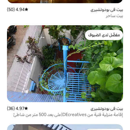
4.94 (50)
متوسط التقييم 4.94 من 5، 50 مراجعات
4.97 (36)
متوسط التقييم 4.97 من 5، 36 مراجعات
إقامة منزلية فنية من DEcreatives|على بعد 500 متر من شاطئ