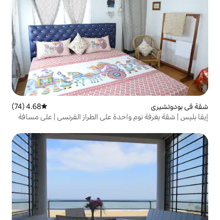
4.68 (74)
متوسط التقييم 4.68 من 5، 74 مراجعات
 واحدة على الطراز الفرنسي | على مسافة
ئ روك