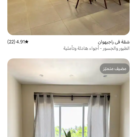
4.91 (22)
متوسط التقييم 4.91 من 5، 22 مراجعات
ئة وتأملية