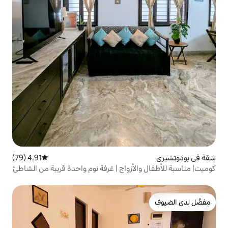
4.91 (79)
متوسط التقييم 4.91 من 5، 79 مراجعات
لأزواج | غرفة نوم واحدة قريبة من الشاطئ