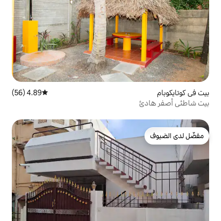
4.89 (56)
متوسط التقييم 4.89 من 5، 56 مراجعات