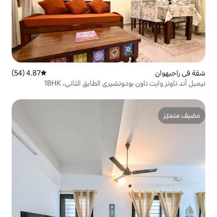
4.87 (54)
متوسط التقييم 4.87 من 5، 54 مراجعات
وتشيري الطابق الثاني، 1BHK