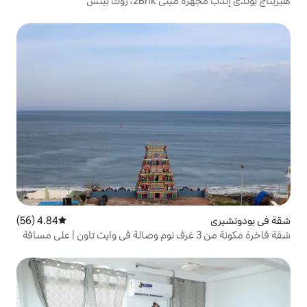
 روك بيتش
4.84 (56)
متوسط التقييم 4.84 من 5، 56 مراجعات
فاخرة مكونة من 3 غرف نوم وصالة في وايت تاون | على مسافة
طئ والمقاهي