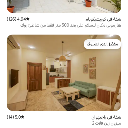
4.94 (126)
متوسط التقييم 4.94 من 5، 126 مراجعات
شاطئ روك
5.0 (14)
متوسط التقييم 5.0 من 5، 14 مراجعات