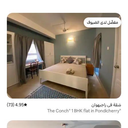
4.95 (73)
متوسط التقييم 4.95 من 5، 73 مراجعات