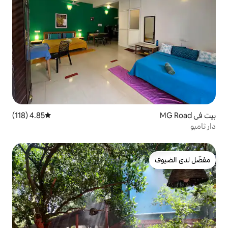
4.85 (118)
متوسط التقييم 4.85 من 5، 118 مراجعات