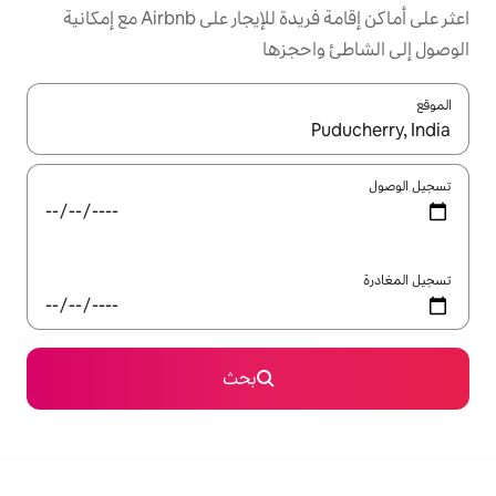
اعثر على أماكن إقامة فريدة للإيجار على Airbnb مع إمكانية
جزها
ل باستخدام السهمين لأعلى ولأسفل أو استكشف عن طريق اللمس أو السحب.
بحث