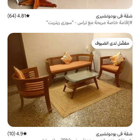
4.81 (64)
متوسط التقييم 4.81 من 5، 64 مراجعات
اس - "سوزي ريتريت"
4.9 (10)
متوسط التقييم 4.9 من 5، 10 مراجعات