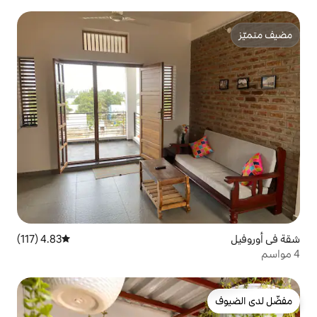
4.83 (117)
متوسط التقييم 4.83 من 5، 117 مراجعات