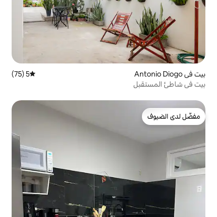
5 (75)
متوسط التقييم 5 من 5، 75 مراجعات