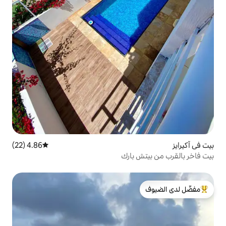
4.86 (22)
متوسط التقييم 4.86 من 5، 22 مراجعات
بارك
لدى الضيوف