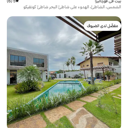
5 (6)
متوسط التقييم 5 من 5، 6 مراجعات
 البحر شاطئ كونفيكو