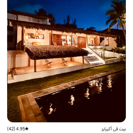
4.95 (42)
متوسط التقييم 4.95 من 5، 42 مراجعات