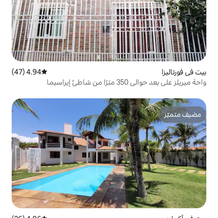
4.94 (47)
متوسط التقييم 4.94 من 5، 47 مراجعات
ما