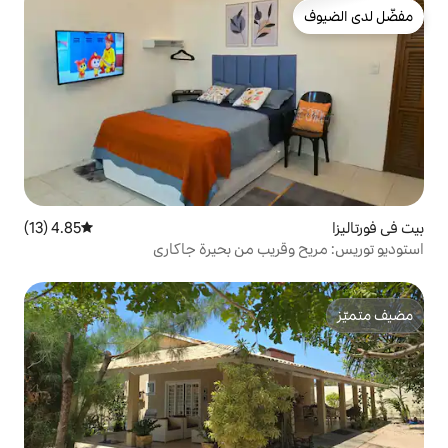
4.85 (13)
متوسط التقييم 4.85 من 5، 13 مراجعات
يب من بحيرة جاكاري