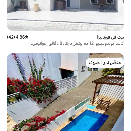
4.86 (42)
متوسط التقييم 4.86 من 5، 42 مراجعات