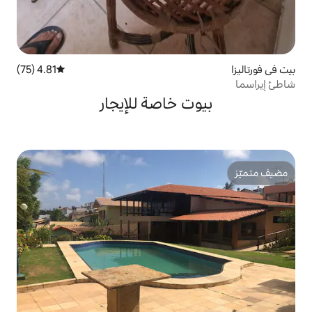
4.81 (75)
متوسط التقييم 4.81 من 5، 75 مراجعات
 خاصة للإيجار