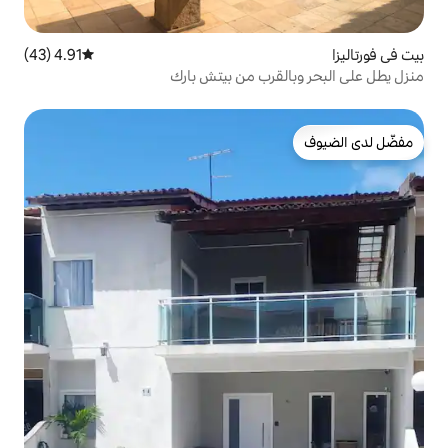
4.91 (43)
متوسط التقييم 4.91 من 5، 43 مراجعات
رب من بيتش بارك