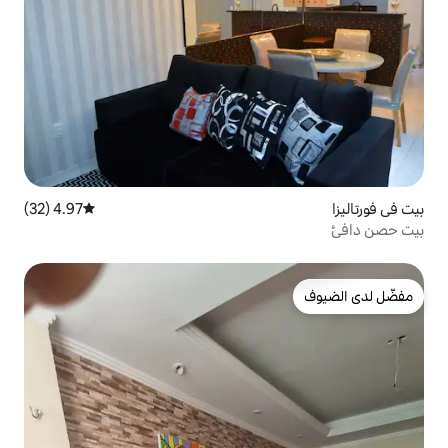
4.97 (32)
متوسط التقييم 4.97 من 5، 32 مراجعات