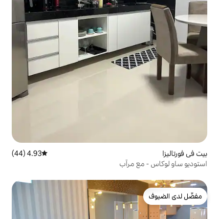
4.93 (44)
متوسط التقييم 4.93 من 5، 44 مراجعات
مرآب