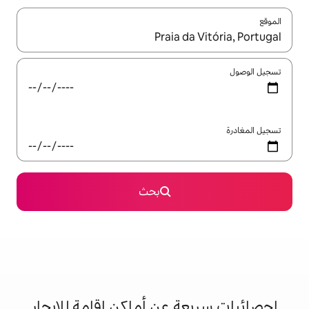
ل باستخدام السهمين لأعلى ولأسفل أو استكشف عن طريق اللمس أو السحب.
بحث
 عن أماكن إقامة للإيجار