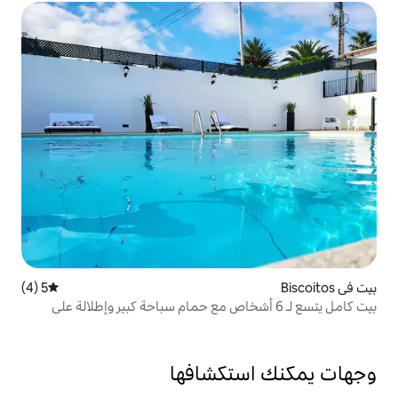
5 (4)
متوسط التقييم 5 من 5، 4 مراجعات
يتسع لـ 6 أشخاص مع حمام سباحة كبير وإطلالة على
تكشافها