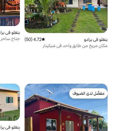
بنغلو في برا
جناح ساحر عل
بنغلو في برادو
4.72 (50)
متوسط التقييم 4.72 من 5، 50 مراجعات
مكان مريح من طابق واحد في شيكينار
مفضّل لدى الضيوف
مفضّل لدى الضيوف
بنغلو في برا