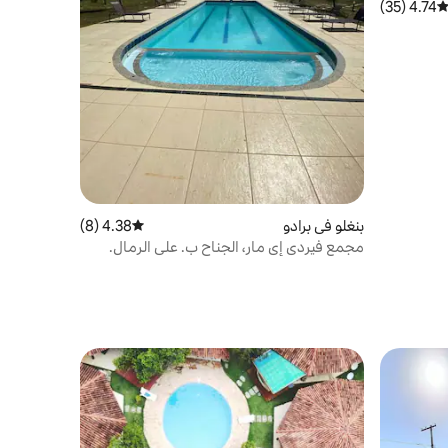
4.74 (35)
توسط التقييم 4.74 من 5، 35 مراجعات
بنغلو في برادو
4.38 (8)
متوسط التقييم 4.38 من 5، 8 مراجعات
مجمع فيردي إي مار، الجناح ب. على الرمال.