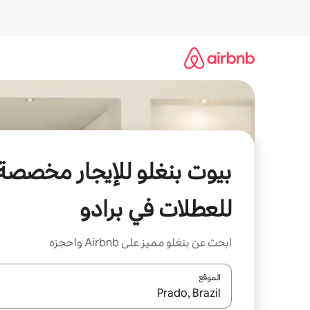
خطى
لى
لمحتوى
بيوت بنغلو للإيجار مخصصة
للعطلات في برادو
ابحث عن بنغلو مميز على Airbnb واحجزه
الموقع
عند توفر النتائج، انتقل باستخدام السهمين لأعلى ولأسف