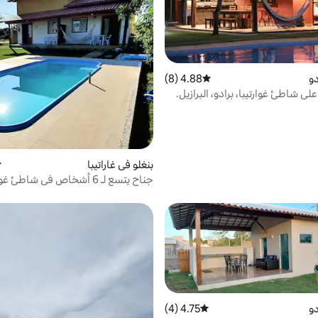
دو
4.88 (8)
متوسط التقييم 4.88 من 5، 8 مراجعات
ى شاطئ غوارتيبا، برادو، البرازيل.
بنغلو في غاراتيبا
م
جناح يتسع لـ 6 أشخاص في شاطئ غواراتيبا
دو
4.75 (4)
متوسط التقييم 4.75 من 5، 4 مراجعات