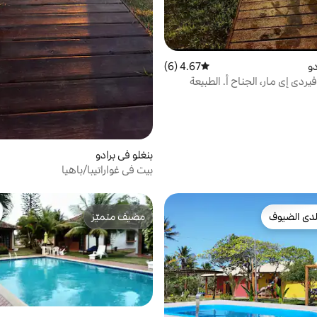
دو
4.67 (6)
متوسط التقييم 4.67 من 5، 6 مراجعات
يردي إي مار، الجناح أ. الطبيعة
بنغلو في برادو
بيت في غواراتيبا/باهيا
دى الضيوف
مضيف متميّز
بيوت المفضّلة لدى الضيوف
مضيف متميّز