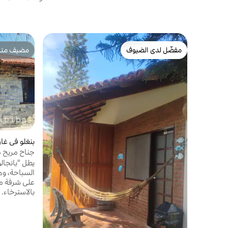
مفضّل لدى الضيوف
مضيف متمي
مفضّل لدى الضيوف
مضيف متمي
بنغلو في غارا
جناح مريح م
يطل "بانجالو
السباحة، وهو
على شرفة م
بالاسترخاء. 
مع مسار بيئي
يوفره المج
من السنة، ت