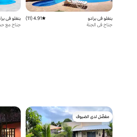
بنغلو في برادو
4.91 (11)
متوسط التقييم 4.91 من 5، 11 مراجعات
بنغلو في برا
جناح في الجنة
البحر
مفضّل لدى الضيوف
مفضّل لدى الضيوف