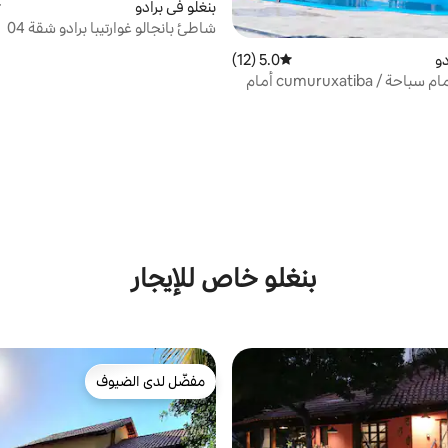
بنغلو في برادو
م
شاطئ بانجالو غوارتيبا برادو شقة 04
دو
5.0 (12)
متوسط التقييم 5.0 من 5، 12 مراجعات
جناح مع حمام سباحة / cumuruxatiba أمام
بنغلو خاص للإيجار
مفضّل لدى الضيوف
مفضّل لدى الضيوف