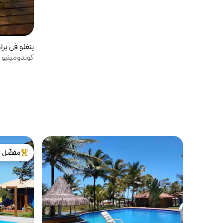
بنغلو في برا
كوندومينيو ف
مفضّل ل
من أبرز ال