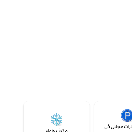
جهز بثلاجة وموقد
بحماس واهتمام كبيرين!
خ وطاولة
ير مزدوج،
 سكاي.
رات مجاني في
مكيف هواء