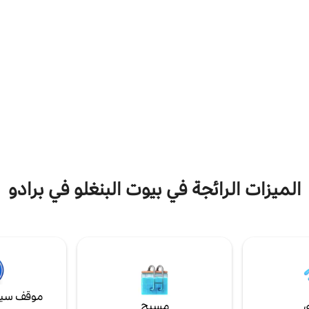
تتسع لأربعة أشخاص. مطبخ م
المنطقة. ويتميز هذا الجناح بنسيم
وميكروويف وخلاط وأواني وأدوات مطب
لنوافذ تطل على البحر. النوافذ
مع 4 كراسي وخزانة. غرفة مع سر
ر تعتيم وتطل على منظر شروق
مكيف هواء، أريكة وتلفزيون مع هوائي
ذهل.
طابق نصفي مع سرير مزدوج.
الميزات الرائجة في بيوت البنغلو في برادو
موقف سيا
ي
مسبح