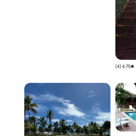
4.75 (4)
متوسط التقييم 4.75 من 5، 4 مراجعات