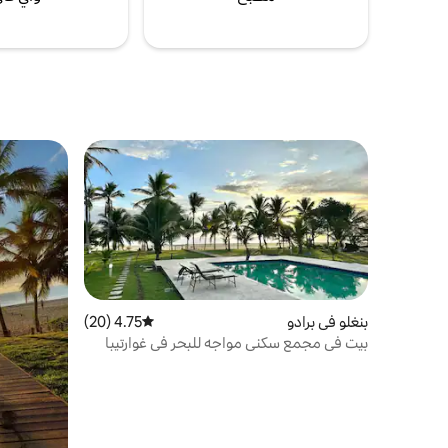
بنغلو في برادو
4.75 (20)
متوسط التقييم 4.75 من 5، 20 مراجعات
بيت في مجمع سكني مواجه للبحر في غوارتيبا