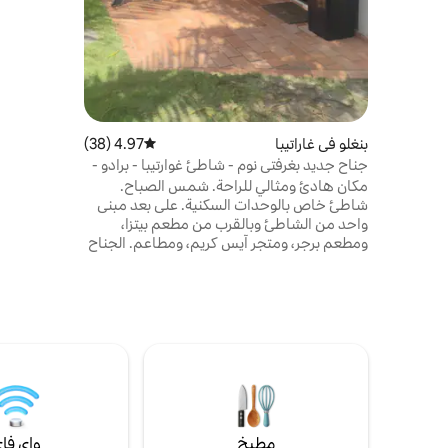
البحرية في 
دائم وجميع ا
مزودة بستائ
الشمس الم
بنغلو في غاراتيبا
4.97 (38)
متوسط التقييم 4.97 من 5، 38 مراجعات
جناح جديد بغرفتي نوم - شاطئ غوارتيبا - برادو -
باهيا
مكان هادئ ومثالي للراحة. شمس الصباح.
شاطئ خاص بالوحدات السكنية. على بعد مبنى
واحد من الشاطئ وبالقرب من مطعم بيتزا،
ومطعم برجر، ومتجر آيس كريم، ومطاعم. الجناح
8 في منطقة "باهيا دوس كوراليس" في المجمع
السكني المغلق "كوستا داس بالياس" (الجانب
الإيطالي). يوجد بها حراسة أمنية ومراقبة على
مدار 24 ساعة. ثلاجة وموقد وميكروويف وأواني
وطنجرة ضغط وأطباق وأدوات مائدة وأكواب
ومقلاة هوائية وخلاط وماكينة تحضير القهوة
وخلاط ووحدة تخزين مياه وغلاية كهربائية
ومكنسة كهربائية ودش مضغوط.
مطبخ
واي فا