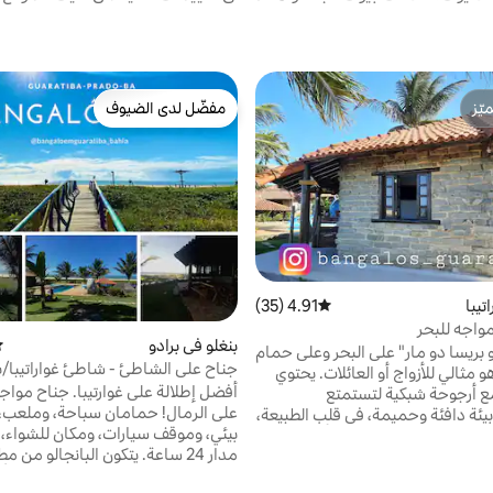
ّز
مفضّل لدى الضيوف
ّز
مفضّل لدى الضيوف
تيبا
4.91 (35)
متوسط التقييم 4.91 من 5، 35 مراجعات
واجه للبحر
بنغلو في برادو
مت
 بريسا دو مار" على البحر وعلى حمام
جناح على الشاطئ - شاطئ غواراتيبا/بر
 مثالي للأزواج أو العائلات. يحتوي
أفضل إطلالة على غوارتي
ع أرجوحة شبكية لتستمتع
على الرمال! حمامان سباحة، وملع
بيئة دافئة وحميمة، في قلب الطبيعة،
بيئي، وموقف سيارات، ومكان للشواء،
، وينابيع، بالإضافة إلى الأمان الذي
مدار 24 ساعة. يتكون البانجالو م
مع السكني المغلق. في بعض الفصول
بغرف
ظهر الحيتان والدلافين والسلاحف