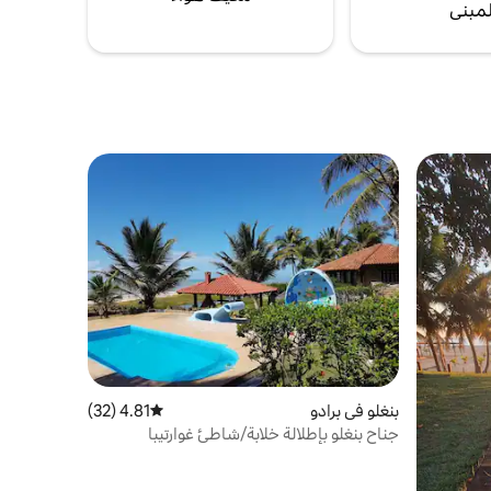
لمبنى
بنغلو في برادو
4.81 (32)
متوسط التقييم 4.81 من 5، 32 مراجعات
جناح بنغلو بإطلالة خلابة/شاطئ غوارتيبا