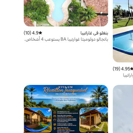
بنغلو في غاراتيبا
4.9 (10)
متوسط التقييم 4.9 من 5، 10 مراجعات
بانجالو دولوميتا غوارتيبا BA يستوعب 4 أشخاص.
4.95 (19)
توسط التقييم 4.95 من 5، 19 مراجعات