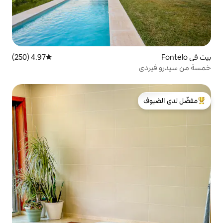
4.97 (250)
متوسط التقييم 4.97 من 5، 250 مراجعات
لدى الضيوف