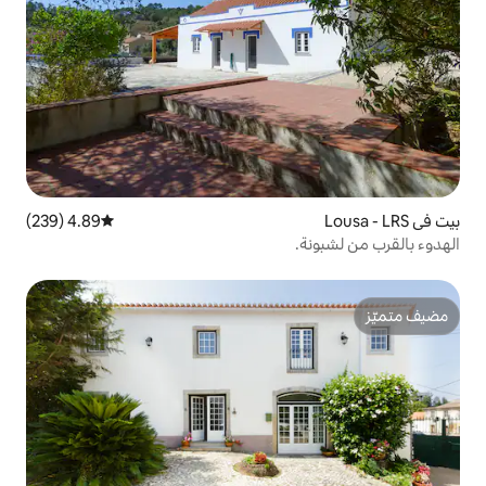
4.89 (239)
متوسط التقييم 4.89 من 5، 239 مراجعات