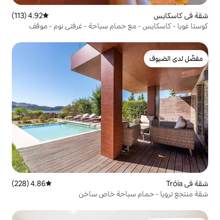
4.92 (113)
متوسط التقييم 4.92 من 5، 113 مراجعات
مع حمام سباحة - غرفتي نوم - موقف
4.86 (228)
متوسط التقييم 4.86 من 5، 228 مراجعات
 سباحة خاص ساخن