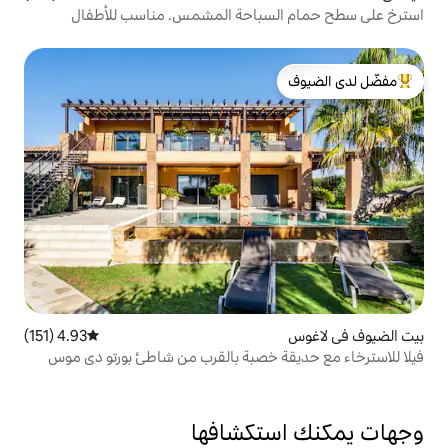
سباحة المشمس. مناسب للأطفال
لدى الضيوف
4.93 (151)
متوسط التقييم 4.93 من 5، 151 مراجعات
 خصبة بالقرب من شاطئ بورتو دي موس
تكشافها