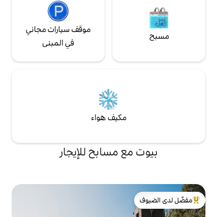
قرية خلابة بجوار كاسكايس ولشبونة (20 دقيقة)،
ت طويلة في سيرا
دي سينترا وآثارها. شاطئ Guincho وكثبانه
موقف سيارات مجاني
نة لركوب الأمواج/
رقية/ركوب الأمواج.
في المبنى
الخاصة.
مكيف هواء
ع مسابح للإيجار
لدى الضيوف