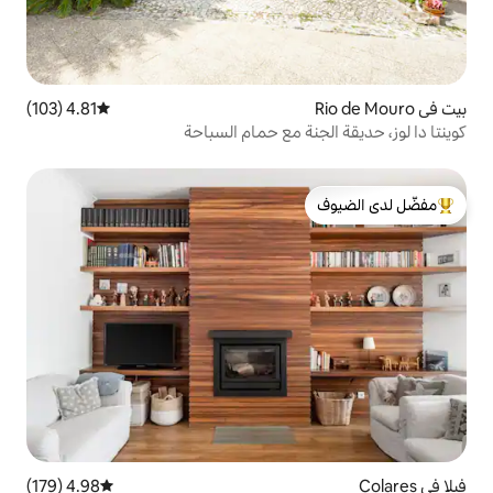
4.81 (103)
متوسط التقييم 4.81 من 5، 103 مراجعات
ة مع حمام السباحة
لدى الضيوف
4.98 (179)
متوسط التقييم 4.98 من 5، 179 مراجعات