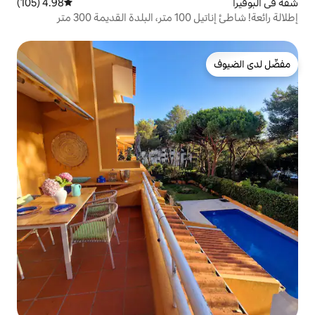
4.98 (105)
متوسط التقييم 4.98 من 5، 105 مراجعات