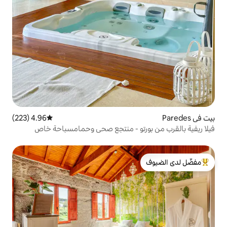
4.96 (223)
متوسط التقييم 4.96 من 5، 223 مراجعات
رتو - منتجع صحي وحمامسباحة خاص
لدى الضيوف