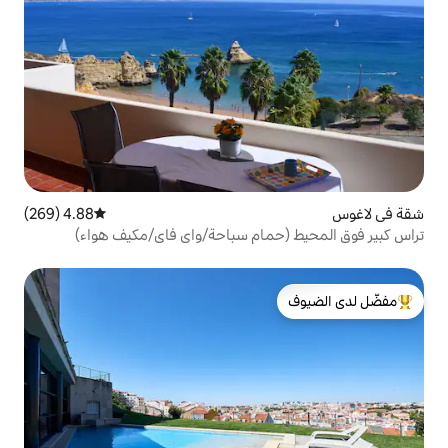
4.88 (269)
متوسط التقييم 4.88 من 5، 269 مراجعات
مام سباحة/واي فاي/مكيف هواء)
لدى الضيوف