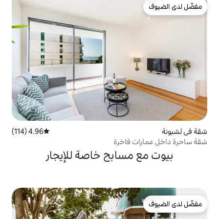
4.96 (114)
متوسط التقييم 4.96 من 5، 114 مراجعات
فاخرة
سابح خاصة للإيجار