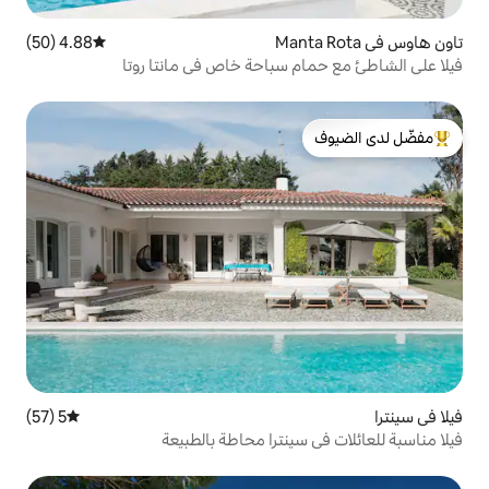
4.88 (50)
متوسط التقييم 4.88 من 5، 50 مراجعات
 سباحة خاص في مانتا روتا
لدى الضيوف
5 (57)
متوسط التقييم 5 من 5، 57 مراجعات
ينترا محاطة بالطبيعة