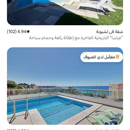
4.94 (102)
متوسط التقييم 4.94 من 5، 102 مراجعات
 مع إطلالة رائعة وحمام سباحة
لدى الضيوف