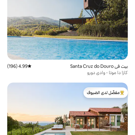
4.99 (196)
متوسط التقييم 4.99 من 5، 196 مراجعات
لدى الضيوف