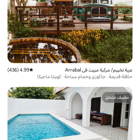
Ar
4.99 (436)
متوسط التقييم 4.99 من 5، 436 مراجعات
ام سباحة · كوينتا ماجيكا