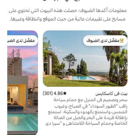
: حصلت هذه البيوت التي تحتوي على
ية من حيث الموقع والنظافة وغيرها.
بي
مفضّل لدى الضيوف
ك
لدى الضيوف
مفضّل لدى الضيوف
ك
ا
ا
ا
ا
م
غ
4.86 (301)
متوسط التقييم 4.86 من 5، 301 مراجعات
ت
مع حمام سباحة
و
لجبل
 الصباح، وغروب
ا
والسكينة. استمتع
الجبل من الصالة
امتناهي و "سيرا دي
باته الساحرة والأديرة
ضمين مكتب عمل. هناك