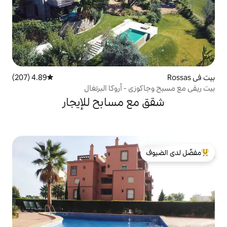
4.89 (207)
متوسط التقييم 4.89 من 5، 207 مراجعات
- أروكا البرتغال
 مسابح للإيجار
لدى الضيوف