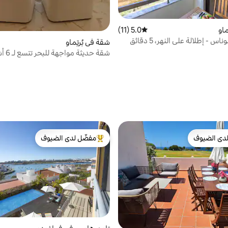
ماو
5.0 (11)
متوسط التقييم 5.0 من 5، 11 مراجعات
بي هابي كولوناس - إطلالة على النهر، 5 دقائق
شقة في بُرتِماو
لأقدام من الشاطئ
شقة حديثة مواجهة للبحر تتسع لـ 6 أشخاص
دى الضيوف
مفضّل لدى الضيوف
بيوت المفضّلة لدى الضيوف
من أبرز البيوت المفضّلة لدى الضيوف