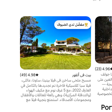
شقة في بُرتِ
مفضّل لدى الضيوف
مفضّل 
من أبرز البيوت المفضّلة لدى الضيوف
من أبرز ا
المحيط على
موقع رئيسي
بالجمال. ت
اللطيف وهي
وستجد أمام
الشاسع المت
بورد الفاخر
الهدوء وال
برايا دا روش
4.96 (23)
وسط التقييم 4.96 من 5، 23 مراجعات
مع العائلة
نا جولف
بيت في ألفور
4.98 (49)
متوسط التقييم 4.98 من 5، 49 مراجعات
"On Board"
لغين على
مسبح ملحي ساخن في فيلا بينينا، ساونا، عائلي،
اضجة —
الغارف
فيلا سبا كلاسيكية فاخرة تم تجديدها بالكامل في
داخلية
الغارف 2022، مع 5 غرف نوم مع مكيف الهواء
 الخصوصية
(والتدفئة المركزية)، وهي رائعة للعائلات والأطفال
ستحمام
ومجموعات الأصدقاء. استمتع بتجربة فيلا مع
السماء. يمتزج
حمام سباحة ساخن وحمام تركي وساونا
في هذا
ودراجات وميني تنس ومساحتين لتناول الطعام