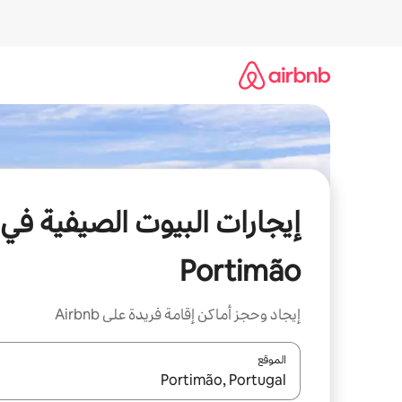
خطى
لى
لمحتوى
إيجارات البيوت الصيفية في
Portimão
إيجاد وحجز أماكن إقامة فريدة على Airbnb
الموقع
عند توفر النتائج، انتقل باستخدام السهمين لأعلى ولأسف