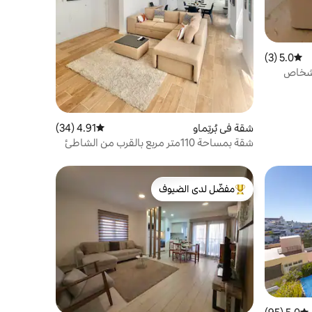
5.0 (3)
متوسط التقييم 5.0 من 5، 3 مراجعات
شقة في بُرتِماو
4.91 (34)
متوسط التقييم 4.91 من 5، 34 مراجعات
شقة بمساحة 110متر مربع بالقرب من الشاطئ
مفضّل لدى الضيوف
من أبرز البيوت المفضّلة لدى الضيوف