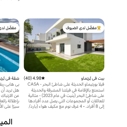
مفضّل لدى الضيوف
مفضّل لدى
من أبرز البيوت المفضّلة لدى الضيوف
مفضّل لدى
بيت في بُرتِماو
4.98 (40)
متوسط التقييم 4.98 من 5، 40 مراجعات
شقة في بُرتِ
فيلا بورتيماو الحديثة على شاطئ البحر - CASA
بي هابي ريف
DISIA
استمتع بالإقامة في فيلتنا المشرقة والحديثة
هل تريد أن 
على شاطئ البحر (بنيت في عام 2023) - مثالية
عن الارتباك 
للعائلات أو المجموعات التي يصل عدد أفرادها
إلى 8 أفراد. • 4 غرف نوم مع مكيف هواء (بارد/
ساخن) ومراتب ممتازة وخزائن كبيرة • مطبخ
على الأقدام 
حديث مع ثلاجة كاملة الحجم وماكينة تحضير
نوسولو بورتي
الميز
القهوة • حديقة واسعة مع دش خارجي ومنطقة
في المرآب 