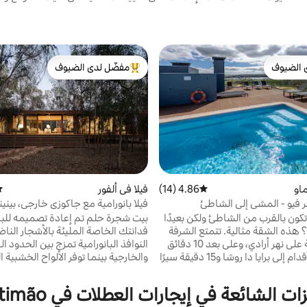
 الضيوف
مفضّل لدى الضيوف
 الضيوف
من أبرز البيوت المفضّلة لدى الضيوف
ماو
4.86 (14)
متوسط التقييم 4.86 من 5، 14 مراجعات
فيلا في ألفور
مت
ر فيو - المشي إلى الشاطئ
فيلا بانورامية مع جاكوزي خارجي، بيني
تكون بالقرب من الشاطئ ولكن بعيدًا
بيت شجرة حلم تم إعادة تصميمه للبا
؟ هذه الشقة مثالية. تتمتع الشرفة
فدانتك الخاصة المليئة بالأشجار الن
بإطلالة رائعة على نهر أرادي، وعلى بعد 10 دقائق
النوافذ البانورامية تمزج بين الحدود ال
سيرًا على الأقدام إلى برايا دا روشا و15 دقيقة سيرًا
والخارجية بينما توفر الألواح الخشبية
إلى منطقة مارينا دي بورتيماو/
للاستحمام في الهواء الطلق وحوض ا
ماو. مع إمكانية الوصول إلى مكان
ساخن خاص مفتوح على 
ات الشائعة في إيجارات العطلات في Portimão
وحمام السباحة الموجود على السطح
التصميم المعماري والطبيعة بسلاسة 