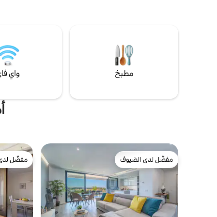
جلوس • غرفة معيشة بها مدفأة وألعاب لوحية
وخدمة الواي
الموقع الرئيسي: • 5 دقائق سيرًا على الأقدام إلى
الاستمتاع بك
مركز التسوق (مفتوح حتى الساعة 11 مساءً) • 8
كتاب، وكذل
دقائق بالسيارة إلى الشاطئ • منطقة هادئة مع
مع إطلالة عل
موقف سيارات خاص احجز عطلتك المشمسة
اليوم!
مطبخ
واي فا
أم
مفضّل لدى الضيوف
مفضّل لدى
مفضّل لدى الضيوف
مفضّل لدى