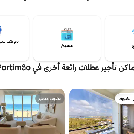
 فاي في الشقة. في الشرفة، يمكنك
التصميم المرتفع المكون من طابق وا
وب من النبيذ أو أخذ استراحة لقراءة
والمصنوع من مواد مستدامة وبساطة
ك الاستمتاع ببعض أشعة الشمس
توفر غرف المعيشة المركزية وغرف الن
ى النهر في الخلفية.
زاوية تصميمًا مثاليًا للمجموعات التي
التآلف والعزلة.
موقف سيا
ي
مسبح
ا
اكن تأجير عطلات رائعة أخرى في Portimão
 الضيوف
مضيف متميّز
 الضيوف
مضيف متميّز