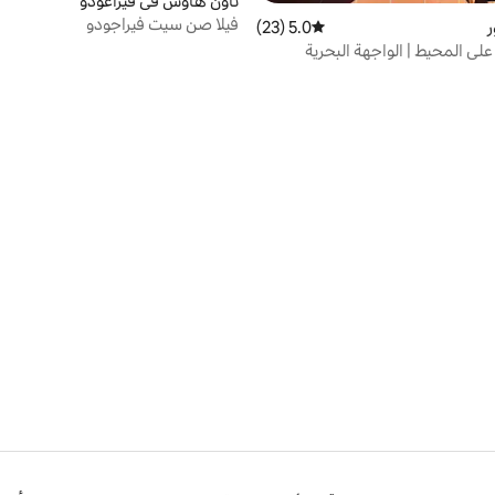
تاون هاوس في فيراغودو
فيلا صن سيت فيراجودو
ر
5.0 (23)
متوسط التقييم 5.0 من 5، 23 مراجعات
 على المحيط | الواجهة البحرية