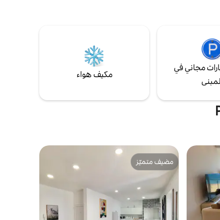
حد،
في الهواء الطلق وحديقة كبيرة مع بوابة مباشرة
 متطورة.
إلى ملعب بنينا للجولف... كان منزل مؤسس
وم في كل
فندق بنينا، بالقرب من ألفور ولاجوس والشواطئ
 تسعى إلى
وحديقة ريا الطبيعية المحمية وحلبة بورتيماو
فورمولا 1 وجبل مونشيك وأكثر من ذلك بكثير....
رات مجاني في
مكيف هواء
لمبنى
مضيف متميّز
مضيف متميّز