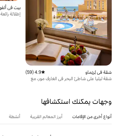
بيت في ألفو
إطلالة رائعة
شقة في بُرتِماو
4.9 (59)
متوسط التقييم 4.9 من 5، 59 مراجعات
شقة ليليا على شاطئ البحر في الغارف مور، مع
حمام سباحة وموقف سيارات
وجهات يمكنك استكشافها
أنواع أخرى من الإقامات
أبرز المعالم القريبة
أنشطة