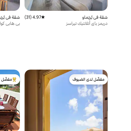
شقة في بُرتِماو
4.97 (31)
متوسط التقييم 4.97 من 5، 31 مراجعات
شقة في بُرتِ
دريمز باي أتلانتيك تيراسز
سيرًا على ا
مفضّل لدى الضيوف
مفضّل ل
مفضّل لدى الضيوف
من أبرز ال