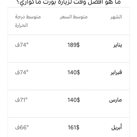
ت لزيارة بورت ماكواري؟
وسط السعر
متوسط درجة
الحرارة
$‏189
74°ف
$‏140
74°ف
$‏140
71°ف
$‏161
66°ف