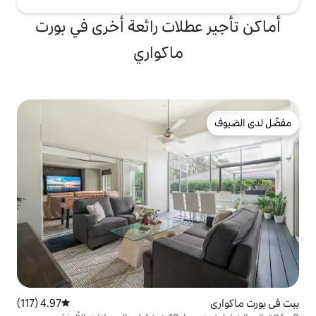
لات رائعة أخرى في بورت
ماكواري
4.97 (117)
متوسط التقييم 4.97 من 5، 117 مراجعات