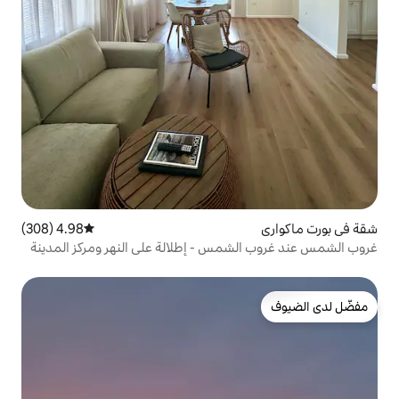
4.98 (308)
متوسط التقييم 4.98 من 5، 308 مراجعات
مس - إطلالة على النهر ومركز المدينة