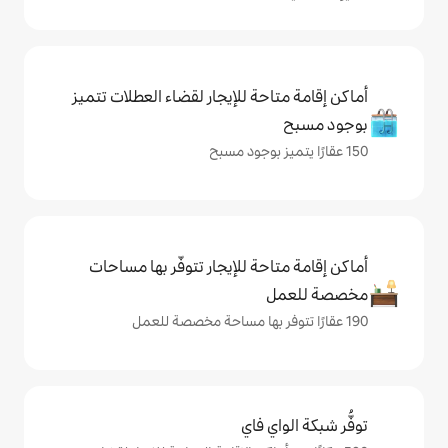
حة للإيجار لقضاء العطلات تتميز
حة للإيجار تتوفّر بها مساحات
ي فاي