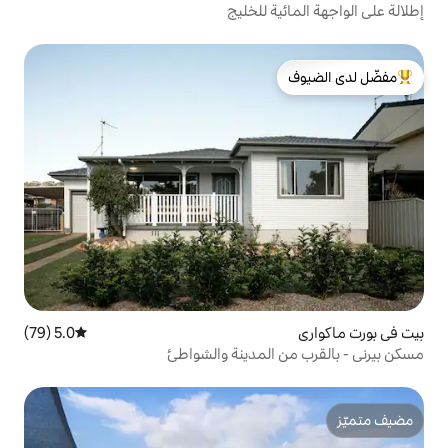
 للخليج
لدى الضيوف
5.0 (79)
متوسط التقييم 5.0 من 5، 79 مراجعات
لمدينة والشواطئ