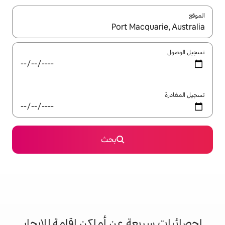
ل باستخدام السهمين لأعلى ولأسفل أو استكشف عن طريق اللمس أو السحب.
بحث
 عن أماكن إقامة للإيجار