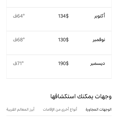
$‏134
64°ف
$‏130
68°ف
$‏190
71°ف
تكشافها
ع أخرى من الإقامات
أبرز المعالم القريبة