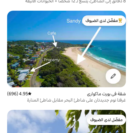
لدى الضيوف
4.95 (696)
متوسط التقييم 4.95 من 5، 696 مراجعات
طئ البحر مقابل شاطئ المنارة