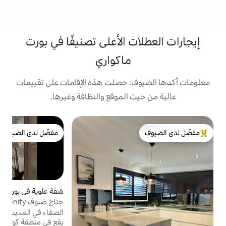
ت الأعلى تصنيفًا في بورت
ماكواري
: حصلت هذه الإقامات على تقييمات
 الموقع والنظافة وغيرها.
ت
مفضّل لدى الضيوف
س
لدى الضيوف
مفضّل لدى الضيوف
و
م
ا
ف
شقة علوية في بورت ماكواري
4.92 (344)
متوسط التقييم 4.92 من 5، 344 مراجعات
جناح ضيوف Serenity مع إطلالة على الأدغال
ع
الصفاء في المدينة هو بالضبط ما ستحصل عليه!
م
يقع في منطقة كول دي ساك الهادئة مع إطلالة
ا